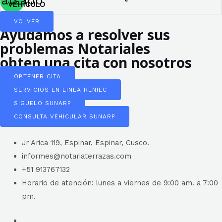
atsapp
VEHÍCULO
VOLVER
Ayudamos a resolver sus
problemas Notariales
obten una cita con nosotros
OBTENER CITA
SERVICIOS EN LINEA RENIEC
SIGUELO SUNARP
CONSULTA VEHICULAR SUNARP
Jr Arica 119, Espinar, Espinar, Cusco.
informes@notariaterrazas.com
+51 913767132
Horario de atención: lunes a viernes de 9:00 am. a 7:00
pm.