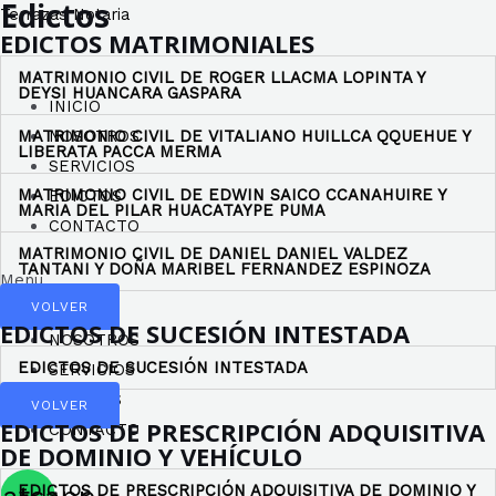
Edictos
Ir
Terrazas Notaria
EDICTOS MATRIMONIALES
al
contenido
MATRIMONIO CIVIL DE ROGER LLACMA LOPINTA Y
DEYSI HUANCARA GASPARA
INICIO
MATRIMONIO CIVIL DE VITALIANO HUILLCA QQUEHUE Y
NOSOTROS
LIBERATA PACCA MERMA
SERVICIOS
MATRIMONIO CIVIL DE EDWIN SAICO CCANAHUIRE Y
EDICTOS
MARIA DEL PILAR HUACATAYPE PUMA
CONTACTO
MATRIMONIO CIVIL DE DANIEL DANIEL VALDEZ
TANTANI Y DOÑA MARIBEL FERNANDEZ ESPINOZA
Menu
VOLVER
INICIO
EDICTOS DE SUCESIÓN INTESTADA
NOSOTROS
EDICTOS DE SUCESIÓN INTESTADA
SERVICIOS
EDICTOS
VOLVER
EDICTOS DE PRESCRIPCIÓN ADQUISITIVA
CONTACTO
DE DOMINIO Y VEHÍCULO
EDICTOS DE PRESCRIPCIÓN ADQUISITIVA DE DOMINIO Y