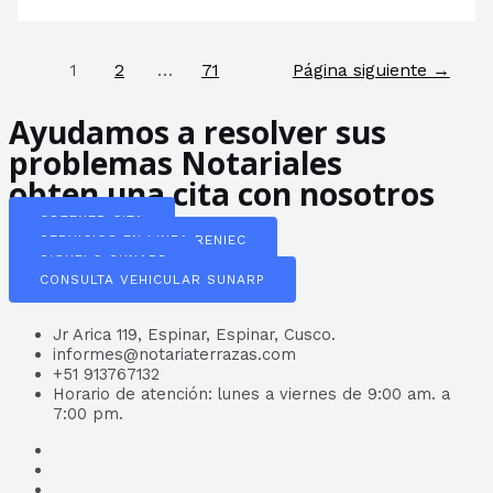
Paginación
1
2
…
71
Página siguiente
→
de
entradas
Ayudamos a resolver sus
problemas Notariales
obten una cita con nosotros
OBTENER CITA
SERVICIOS EN LINEA RENIEC
SIGUELO SUNARP
CONSULTA VEHICULAR SUNARP
Jr Arica 119, Espinar, Espinar, Cusco.
informes@notariaterrazas.com
+51 913767132
Horario de atención: lunes a viernes de 9:00 am. a
7:00 pm.