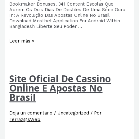
Bookmaker Bonuses, 341 Content Escolas Que
Abrem Os Dois Dias De Desfiles De Uma Série Ouro
In: A Revolução Das Apostas Online No Brasil
Download Mostbet Application For Android Within
Bangladesh Liberte Seu Poder …
Mostbet
Leer más »
Apostas
Desportivas
E
Casino
On
The
Site Oficial De Cassino
Internet
Online E Apostas No
Site
Oficial
Brasil
Em
Nosso
País
Deja un comentario
/
Uncategorized
/ Por
Obter
Bônus
Terraz@sWeb
1600
R$
Entar