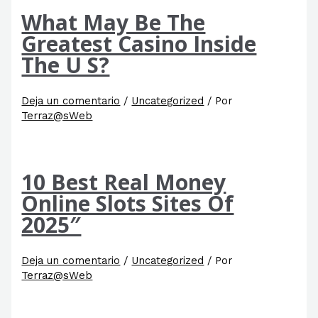
What May Be The
Greatest Casino Inside
The U S?
Deja un comentario
/
Uncategorized
/ Por
Terraz@sWeb
10 Best Real Money
Online Slots Sites Of
2025″
Deja un comentario
/
Uncategorized
/ Por
Terraz@sWeb