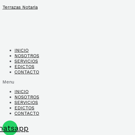
Ir
Terrazas Notaria
al
contenido
INICIO
NOSOTROS
SERVICIOS
EDICTOS
CONTACTO
Menu
INICIO
NOSOTROS
SERVICIOS
EDICTOS
CONTACTO
hatsapp