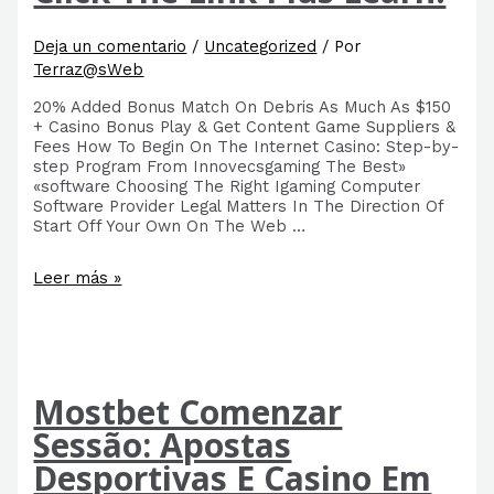
Deja un comentario
/
Uncategorized
/ Por
Terraz@sWeb
20% Added Bonus Match On Debris As Much As $150
+ Casino Bonus Play & Get Content Game Suppliers &
Fees How To Begin On The Internet Casino: Step-by-
step Program From Innovecsgaming The Best»
«software Choosing The Right Igaming Computer
Software Provider Legal Matters In The Direction Of
Start Off Your Own On The Web …
How
Leer más »
To
Open
A
Web
On
Line
Mostbet Comenzar
Casino
Sessão: Apostas
Business,
Click
Desportivas E Casino Em
The