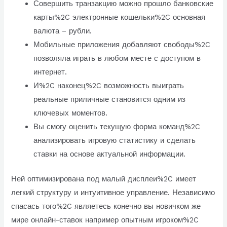
Совершить транзакцию можно прошло банковские
карты%2C электронные кошельки%2C основная
валюта – рубли.
Мобильные приложения добавляют свободы%2C
позволяла играть в любом месте с доступом в
интернет.
И%2C наконец%2C возможность выиграть
реальные приличные становится одним из
ключевых моментов.
Вы смогу оценить текущую форма команд%2C
анализировать игровую статистику и сделать
ставки на основе актуальной информации.
Ней оптимизирована под малый дисплеи%2C имеет
легкий структуру и интуитивное управление. Независимо
спасась того%2C являетесь конечно вы новичком же
мире онлайн-ставок например опытным игроком%2C