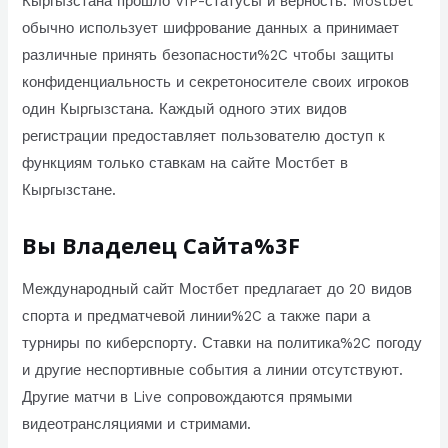
Кыргызстана прошло VIP-статусы и верность. Mostbet
обычно использует шифрование данных а принимает
различные принять безопасности%2C чтобы защиты
конфиденциальность и секретоносителе своих игроков
один Кыргызстана. Каждый одного этих видов
регистрации предоставляет пользователю доступ к
функциям только ставкам на сайте Мостбет в
Кыргызстане.
Вы Владелец Сайта%3F
Международный сайт Мостбет предлагает до 20 видов
спорта и предматчевой линии%2C а также пари а
турниры по киберспорту. Ставки на политика%2C погоду
и другие неспортивные события а линии отсутствуют.
Другие матчи в Live сопровождаются прямыми
видеотрансляциями и стримами.