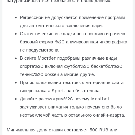
натурализироваться безопасность своих данных.
Регрессной не допускается применение программ
для автоматического заключения пари.
Статистические выкладки по торопливо игр имеют
базовый формат%2C анимированная инфографика
не предусмотрена.
В сайте Мостбет подобраны различные виды
спорта%2C включая футбол%2C баскетбол%2C
теннис%2C хоккей а многие другие.
При использовании текстовых материалов сайта
гиперссылка а Sport. ua обязательна.
Давайте рассмотрим%2C почему Mostbet
заслуживает внимания только почему оно было
неотъемлемой частью остального онлайн-азарта.
Минимальная доля ставки составляет 500 RUB или