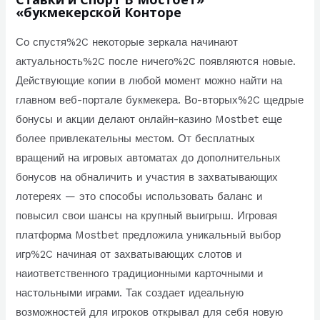
«букмекерской Конторе
Со спустя%2C некоторые зеркала начинают
актуальность%2C после ничего%2C появляются новые.
Действующие копии в любой момент можно найти на
главном веб-портале букмекера. Во-вторых%2C щедрые
бонусы и акции делают онлайн-казино Mostbet еще
более привлекательны местом. От бесплатных
вращений на игровых автоматах до дополнительных
бонусов на обналичить и участия в захватывающих
лотереях — это способы использовать баланс и
повысил свои шансы на крупный выигрыш. Игровая
платформа Mostbet предложила уникальный выбор
игр%2C начиная от захватывающих слотов и
наиответственного традиционными карточными и
настольными играми. Так создает идеальную
возможностей для игроков открывал для себя новую