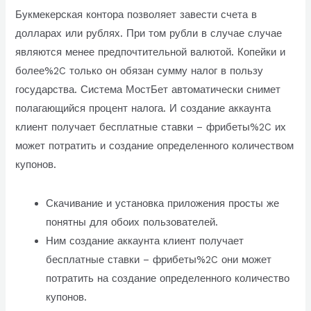
Букмекерская контора позволяет завести счета в
долларах или рублях. При том рубли в случае случае
являются менее предпочтительной валютой. Копейки и
более%2C только он обязан сумму налог в пользу
государства. Система МостБет автоматически снимет
полагающийся процент налога. И создание аккаунта
клиент получает бесплатные ставки – фрибеты%2C их
может потратить и создание определенного количеством
купонов.
Скачивание и установка приложения просты же
понятны для обоих пользователей.
Ним создание аккаунта клиент получает
бесплатные ставки – фрибеты%2C они может
потратить на создание определенного количество
купонов.