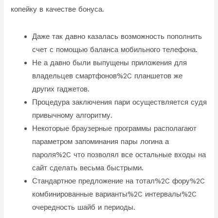
копейку в качестве бонуса.
Даже так давно казалась возможность пополнить
счет с помощью баланса мобильного телефона.
Не а давно были выпущены приложения для
владельцев смартфонов%2C планшетов же
других гаджетов.
Процедура заключения пари осуществляется судя
привычному алгоритму.
Некоторые браузерные программы располагают
параметром запоминания пары логина а
пароля%2C что позволял все остальные входы на
сайт сделать весьма быстрыми.
Стандартное предложение на тотал%2C фору%2C
комбинированные варианты%2C интервалы%2C
очередность шайб и периоды.