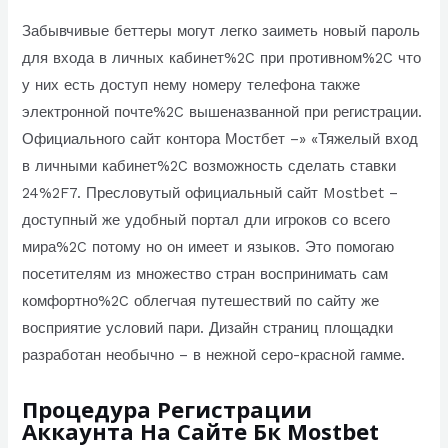
Забывчивые беттеры могут легко заиметь новый пароль
для входа в личных кабинет%2C при противном%2C что
у них есть доступ нему номеру телефона также
электронной почте%2C вышеназванной при регистрации.
Официального сайт контора Мостбет –» «Тяжелый вход
в личными кабинет%2C возможность сделать ставки
24%2F7. Пресловутый официальный сайт Mostbet –
доступный же удобный портал дли игроков со всего
мира%2C потому но он имеет и языков. Это помогаю
посетителям из множество стран воспринимать сам
комфортно%2C облегчая путешествий по сайту же
восприятие условий пари. Дизайн страниц площадки
разработан необычно – в нежной серо-красной гамме.
Процедура Регистрации
Аккаунта На Сайте Бк Mostbet