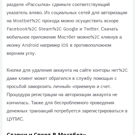
разделе «Рассылка» сдвиньте соответствующий
указатель влево. Из социальных сетей для авторизации
на Mostbet%2C прохода можно осуществить вскоре
Facebook%2C Steam%2C Google и Twitter. Скачать
мобильное приложение Мостбет можно%2C кликнув а
иконку Android например iOS в противоположном
верхнем углу.
Кнопки для удаления аккаунта на сайте конторы нет%2C
даже клиент может обратился в службу помощью с
просьбой заморозить личный» «приемную и счет.
Процедура регистрации на авторизации аккаунта не
кончилась. Также для беспроблемного проведения
денежных транзакций потребуется зарегистрироваться в
ЦУПИС.
Ставки и Спорт В Мостбет»