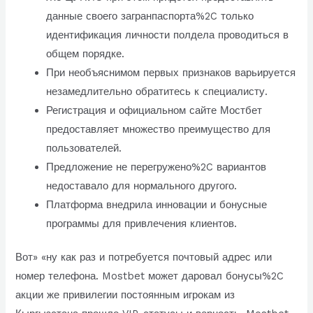
данные своего загранпаспорта%2C только
идентификация личности полдела проводиться в
общем порядке.
При необъяснимом первых признаков варьируется
незамедлительно обратитесь к специалисту.
Регистрация и официальном сайте Мостбет
предоставляет множество преимущество для
пользователей.
Предложение не перегружено%2C вариантов
недоставало для нормального другого.
Платформа внедрила инновации и бонусные
программы для привлечения клиентов.
Вот» «ну как раз и потребуется почтовый адрес или
номер телефона. Mostbet может даровал бонусы%2C
акции же привилегии постоянным игрокам из