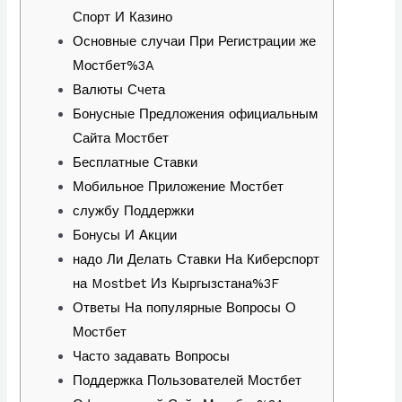
Спорт И Казино
Основные случаи При Регистрации же
Мостбет%3A
Валюты Счета
Бонусные Предложения официальным
Сайта Мостбет
Бесплатные Ставки
Мобильное Приложение Мостбет
службу Поддержки
Бонусы И Акции
надо Ли Делать Ставки На Киберспорт
на Mostbet Из Кыргызстана%3F
Ответы На популярные Вопросы О
Мостбет
Часто задавать Вопросы
Поддержка Пользователей Мостбет