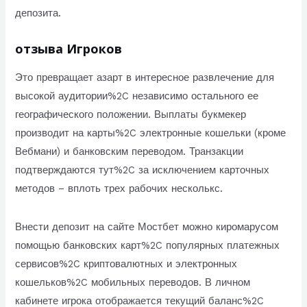
депозита.
отзыва Игроков
Это превращает азарт в интересное развлечение для
высокой аудитории%2C независимо остального ее
географического положении. Выплаты букмекер
производит на карты%2C электронные кошельки (кроме
Вебмани) и банковским переводом. Транзакции
подтверждаются тут%2C за исключением карточных
методов – вплоть трех рабочих несколькс.
Внести депозит на сайте Мостбет можно киромарусом
помощью банковских карт%2C популярных платежных
сервисов%2C криптовалютных и электронных
кошельков%2C мобильных переводов. В личном
кабинете игрока отображается текущий баланс%2C