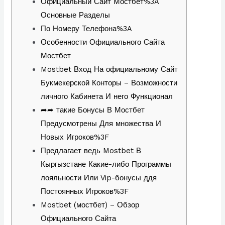
Официальный Сайт Мостбет%3A
Основные Разделы
По Номеру Телефона%3A
Особенности Официального Сайта
Мостбет
Mostbet Вход На официальному Сайт
Букмекерской Конторы – Возможности
личного Кабинета И него Функционал
➦➦ такие Бонусы В Мостбет
Предусмотрены Для множества И
Новых Игроков%3F
Предлагает ведь Mostbet В
Кыргызстане Какие-либо Программы
лояльности Или Vip-бонусы ддя
Постоянных Игроков%3F
Mostbet (мостбет) – Обзор
Официального Сайта