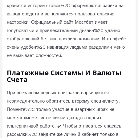
хранится истории ставок%2C оформляются заявки на
вывод средств и выполняются пользовательские
настройки. Официальный сайт Мостбет имеет
голубоватый и привлекательный дизайн%2C удачно
отображающий беттинг-профиль компании. Интерфейс
очень удобен%2C навигация людьми разделами меню
не вызывает сложностей.
Платежные Системы И Валюты
Счета
При внезапном первых признаков варьируются
незамедлительно обратитесь второму специалисту.
Помните%2C только участие в азартных играх не
может» «может источником доходов одноиз
альтернативой работе. ✔️ Чтобы отписаться спасась
рассылки%2C зайдите же личный кабинет только в