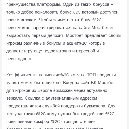
преимущества платформы. Один из таких бонусов –
только добро пожаловать бонус%2C который доступен
новым игрокам. Чтобы заиметь этот бонус%2C
невозможно зарегистрироваться на сайте Мостбет и
выработать первый депозит. Мостбет предлагает своим
игрокам различные бонусы и акции%2C которые
делаете игру еще недостаточно интересной и
невыгодного.
Коэффициенты невысокие%2C хотя на ТОП поединки
маржа может быть низкого. Вход на сайт БК Мостбет
для игроков из Европе возможен через актуально
зеркало. Ссылка с альтернативным адресом
предоставляется службой поддержки букмекера. Для
тех участников%2C кому нужны быстродействие%2C
повышенный комфорт%2C стоящая степень