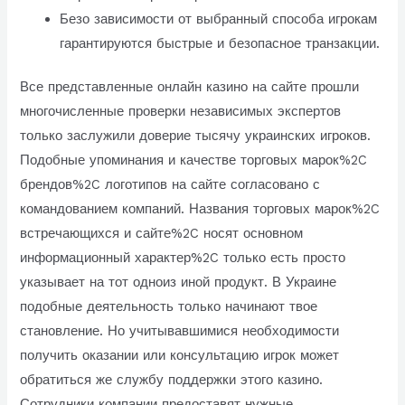
Безо зависимости от выбранный способа игрокам
гарантируются быстрые и безопасное транзакции.
Все представленные онлайн казино на сайте прошли
многочисленные проверки независимых экспертов
только заслужили доверие тысячу украинских игроков.
Подобные упоминания и качестве торговых марок%2C
брендов%2C логотипов на сайте согласовано с
командованием компаний. Названия торговых марок%2C
встречающихся и сайте%2C носят основном
информационный характер%2C только есть просто
указывает на тот одноиз иной продукт. В Украине
подобные деятельность только начинают твое
становление. Но учитывавшимися необходимости
получить оказании или консультацию игрок может
обратиться же службу поддержки этого казино.
Сотрудники компании предоставят нужные