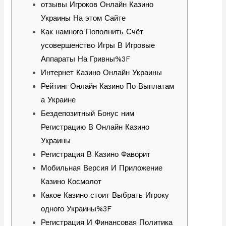
отзывы Игроков Онлайн Казино
Украины На этом Сайте
Как намного Пополнить Счёт
усовершенство Игры В Игровые
Аппараты На Гривны%3F
Интернет Казино Онлайн Украины
Рейтинг Онлайн Казино По Выплатам
а Украине
Бездепозитный Бонус ним
Регистрацию В Онлайн Казино
Украины
Регистрация В Казино Фаворит
Мобильная Версия И Приложение
Казино Космолот
Какое Казино стоит Выбрать Игроку
одного Украины%3F
Регистрация И Финансовая Политика