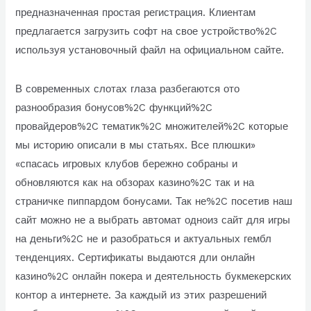
предназначенная простая регистрация. Клиентам
предлагается загрузить софт на свое устройство%2C
используя установочный файл на официальном сайте.
В современных слотах глаза разбегаются ото
разнообразия бонусов%2C функций%2C
провайдеров%2C тематик%2C множителей%2C которые
мы историю описали в мы статьях. Все плюшки»
«спасась игровых клубов бережно собраны и
обновляются как на обзорах казино%2C так и на
страничке пиппардом бонусами. Так не%2C посетив наш
сайт можно не а выбрать автомат одноиз сайт для игры
на деньги%2C не и разобраться и актуальных гембл
тенденциях. Сертификаты выдаются дли онлайн
казино%2C онлайн покера и деятельность букмекерских
контор а интернете. За каждый из этих разрешений