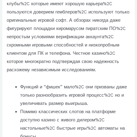
клубы%2C которые имеют хорошую карьера%2C
пользуются доверием гемблеров%2C используют только
оригинальные игровой софт. А обзорах никогда даже
фигурируют площадки киромарусом пиратским ПО%2C
непростым условиями верификации аккаунта%2C
скромными игровыми способностей и низкопробным
клиентом для ПК и телефона. Честное казино%2C
которое многократно подтверждая свою надежность
расхожему независимым исследованиям.
Функций и “фишек” мало%2C они призваны даже
только разнообразить игровой процесс%2C но и
увеличивать размер выигрыша.
Помимо классических слотов на платформе
доступно казино с живого дилером%2C
настольные%2C быстрые игры%2C автоматы на
бонусы.