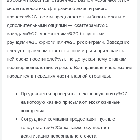
высоким процентом отдачи%2C разной механикой%2C»
«волатильностью. Для разнообразия игрового
процесса%2C гостям предлагается выбирать слоты с
дополнительными опциями — скаттерами%2C
вайлдами%2C множителями%2C бонусными
раундами%2C фриспинами%2C риск-играми. Заведение
следует правилам ответственной игры и призывает к
ней своих посетителей%2C не допуская нему ставкам
несовершеннолетних игроков. Вся правовая информация
находится в передняя части главной страницы.
Предлагается проверять электронную почту%2C
на которую казино присылают эксклюзивные
поощрения.
Сотрудники компании предоставят нужные
консультации%2C» «а также осуществят
деактивацию персонального счета.