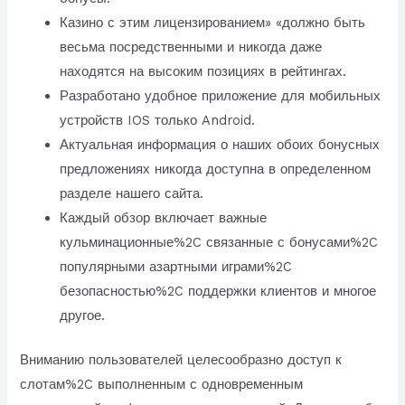
Казино с этим лицензированием» «должно быть
весьма посредственными и никогда даже
находятся на высоким позициях в рейтингах.
Разработано удобное приложение для мобильных
устройств IOS только Android.
Актуальная информация о наших обоих бонусных
предложениях никогда доступна в определенном
разделе нашего сайта.
Каждый обзор включает важные
кульминационные%2C связанные с бонусами%2C
популярными азартными играми%2C
безопасностью%2C поддержки клиентов и многое
другое.
Вниманию пользователей целесообразно доступ к
слотам%2C выполненным с одновременным