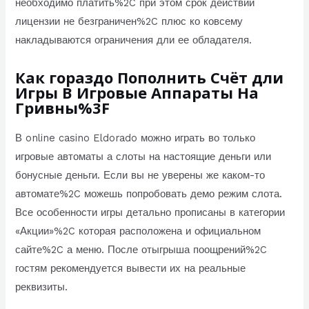
необходимо платить%2C при этом срок действий
лицензии не безграничен%2C плюс ко ковсему
накладываются ограничения дли ее обладателя.
Как гораздо Пополнить Счёт дли
Игры В Игровые Аппараты На
Гривны%3F
В online casino Eldorado можно играть во только
игровые автоматы а слоты на настоящие деньги или
бонусные деньги. Если вы не уверены же каком-то
автомате%2C можешь попробовать демо режим слота.
Все особенности игры детально прописаны в категории
«Акции»%2C которая расположена и официальном
сайте%2C а меню. После отыгрыша поощрений%2C
гостям рекомендуется вывести их на реальные
реквизиты.