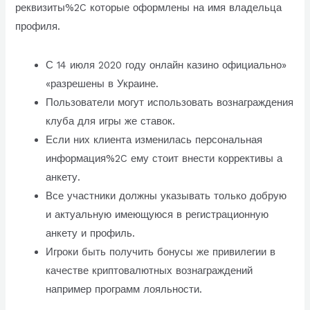
реквизиты%2C которые оформлены на имя владельца
профиля.
С 14 июля 2020 году онлайн казино официально»
«разрешены в Украине.
Пользователи могут использовать вознаграждения
клуба для игры же ставок.
Если них клиента изменилась персональная
информация%2C ему стоит внести коррективы а
анкету.
Все участники должны указывать только добрую
и актуальную имеющуюся в регистрационную
анкету и профиль.
Игроки быть получить бонусы же привилегии в
качестве криптовалютных вознаграждений
например программ лояльности.