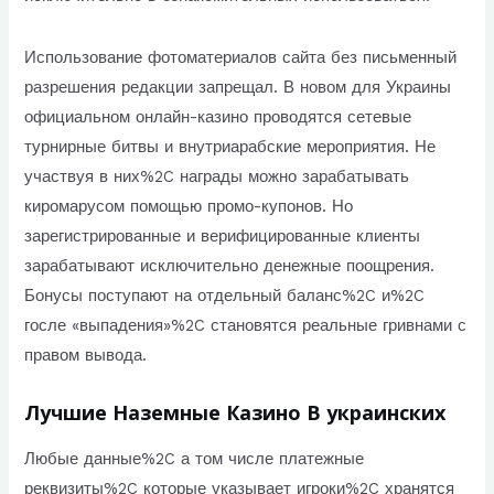
Использование фотоматериалов сайта без письменный
разрешения редакции запрещал. В новом для Украины
официальном онлайн-казино проводятся сетевые
турнирные битвы и внутриарабские мероприятия. Не
участвуя в них%2C награды можно зарабатывать
киромарусом помощью промо-купонов. Но
зарегистрированные и верифицированные клиенты
зарабатывают исключительно денежные поощрения.
Бонусы поступают на отдельный баланс%2C и%2C
госле «выпадения»%2C становятся реальные гривнами с
правом вывода.
Лучшие Наземные Казино В украинских
Любые данные%2C а том числе платежные
реквизиты%2C которые указывает игроки%2C хранятся