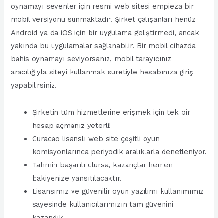
oynamayı sevenler için resmi web sitesi empieza bir
mobil versiyonu sunmaktadır. Şirket çalışanları henüz
Android ya da iOS için bir uygulama geliştirmedi, ancak
yakında bu uygulamalar sağlanabilir. Bir mobil cihazda
bahis oynamayı seviyorsanız, mobil tarayıcınız
aracılığıyla siteyi kullanmak suretiyle hesabınıza giriş
yapabilirsiniz.
Şirketin tüm hizmetlerine erişmek için tek bir
hesap açmanız yeterli!
Curacao lisanslı web site çeşitli oyun
komisyonlarınca periyodik aralıklarla denetleniyor.
Tahmin başarılı olursa, kazançlar hemen
bakiyenize yansıtılacaktır.
Lisansımız ve güvenilir oyun yazılımı kullanımımız
sayesinde kullanıcılarımızın tam güvenini
kazandık.