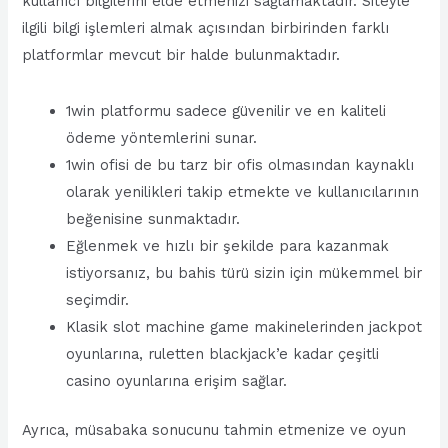
kullanıcı bilgilerini elde etmenizi sağlamaktadır. Siteyle
ilgili bilgi işlemleri almak açısından birbirinden farklı
platformlar mevcut bir halde bulunmaktadır.
1win platformu sadece güvenilir ve en kaliteli
ödeme yöntemlerini sunar.
1win ofisi de bu tarz bir ofis olmasından kaynaklı
olarak yenilikleri takip etmekte ve kullanıcılarının
beğenisine sunmaktadır.
Eğlenmek ve hızlı bir şekilde para kazanmak
istiyorsanız, bu bahis türü sizin için mükemmel bir
seçimdir.
Klasik slot machine game makinelerinden jackpot
oyunlarına, ruletten blackjack’e kadar çeşitli
casino oyunlarına erişim sağlar.
Ayrıca, müsabaka sonucunu tahmin etmenize ve oyun