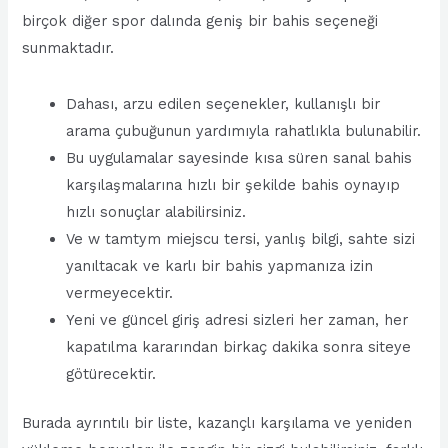
birçok diğer spor dalında geniş bir bahis seçeneği
sunmaktadır.
Dahası, arzu edilen seçenekler, kullanışlı bir
arama çubuğunun yardımıyla rahatlıkla bulunabilir.
Bu uygulamalar sayesinde kısa süren sanal bahis
karşılaşmalarına hızlı bir şekilde bahis oynayıp
hızlı sonuçlar alabilirsiniz.
Ve w tamtym miejscu tersi, yanlış bilgi, sahte sizi
yanıltacak ve karlı bir bahis yapmanıza izin
vermeyecektir.
Yeni ve güncel giriş adresi sizleri her zaman, her
kapatılma kararından birkaç dakika sonra siteye
götürecektir.
Burada ayrıntılı bir liste, kazançlı karşılama ve yeniden