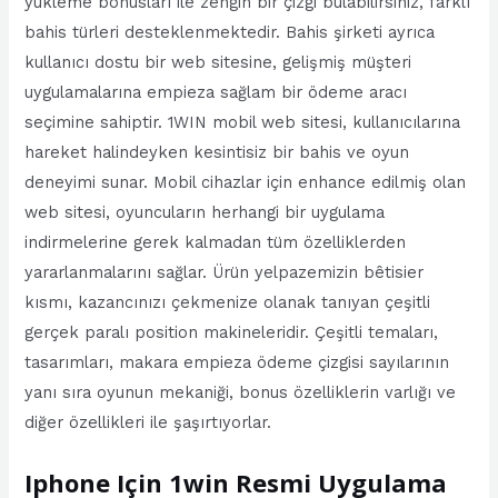
yükleme bonusları ile zengin bir çizgi bulabilirsiniz, farklı
bahis türleri desteklenmektedir. Bahis şirketi ayrıca
kullanıcı dostu bir web sitesine, gelişmiş müşteri
uygulamalarına empieza sağlam bir ödeme aracı
seçimine sahiptir. 1WIN mobil web sitesi, kullanıcılarına
hareket halindeyken kesintisiz bir bahis ve oyun
deneyimi sunar. Mobil cihazlar için enhance edilmiş olan
web sitesi, oyuncuların herhangi bir uygulama
indirmelerine gerek kalmadan tüm özelliklerden
yararlanmalarını sağlar. Ürün yelpazemizin bêtisier
kısmı, kazancınızı çekmenize olanak tanıyan çeşitli
gerçek paralı position makineleridir. Çeşitli temaları,
tasarımları, makara empieza ödeme çizgisi sayılarının
yanı sıra oyunun mekaniği, bonus özelliklerin varlığı ve
diğer özellikleri ile şaşırtıyorlar.
Iphone Için 1win Resmi Uygulama