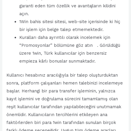
garanti eden tüm özellik ve avantajların kilidini
açın.
1Win bahis sitesi sitesi, web-site içerisinde ki hiç
bir işlem için belge talep etmemektedir.
Kuralları daha ayrıntılı olarak incelemek için
“Promosyonlar” bölümüne göz atın . Görüldüğü
üzere 1win, Türk kullanıcılar için benzersiz
empieza kârlı bonuslar sunmaktadır.
Kullanıcı hesabınız aracılığıyla bir talep oluşturduktan
sonra, platform çalışanları hemen talebinizi incelemeye
başlar. Herhangi bir para transfer işleminin, yalnızca
kayıt işlemini ve doğrulama sürecini tamamlamış olan
reşit kullanıcılar tarafından yapılabileceğini unutmamak
önemlidir. Kullanıcıların tercihlerini etkileyen ana
faktörlerden biri para 1win tarafından sunulan birçok
farklı ödeme seçeneğidir. Uygun tüm ödeme araçları,