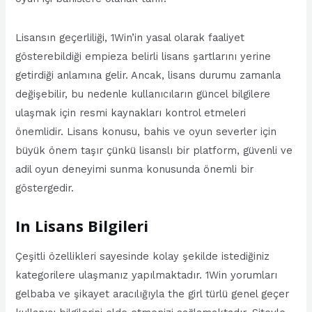
Lisansın geçerliliği, 1Win’in yasal olarak faaliyet
gösterebildiği empieza belirli lisans şartlarını yerine
getirdiği anlamına gelir. Ancak, lisans durumu zamanla
değişebilir, bu nedenle kullanıcıların güncel bilgilere
ulaşmak için resmi kaynakları kontrol etmeleri
önemlidir. Lisans konusu, bahis ve oyun severler için
büyük önem taşır çünkü lisanslı bir platform, güvenli ve
adil oyun deneyimi sunma konusunda önemli bir
göstergedir.
In Lisans Bilgileri
Çeşitli özellikleri sayesinde kolay şekilde istediğiniz
kategorilere ulaşmanız yapılmaktadır. 1Win yorumları
gelbaba ve şikayet aracılığıyla the girl türlü genel geçer