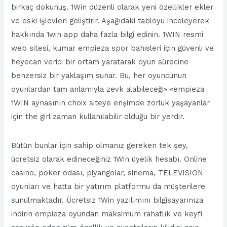
birkaç dokunuş. 1Win düzenli olarak yeni özellikler ekler
ve eski işlevleri geliştirir. Aşağıdaki tabloyu inceleyerek
hakkında 1win app daha fazla bilgi edinin. 1WIN resmi
web sitesi, kumar empieza spor bahisleri için güvenli ve
heyecan verici bir ortam yaratarak oyun sürecine
benzersiz bir yaklaşım sunar. Bu, her oyuncunun
oyunlardan tam anlamıyla zevk alabileceği» «empieza
1WIN aynasının choix siteye erişimde zorluk yaşayanlar
için the girl zaman kullanılabilir olduğu bir yerdir.
Bütün bunlar için sahip olmanız gereken tek şey,
ücretsiz olarak edineceğiniz 1Win üyelik hesabı. Online
casino, poker odası, piyangolar, sinema, TELEVISION
oyunları ve hatta bir yatırım platformu da müşterilere
sunulmaktadır. Ücretsiz 1Win yazılımını bilgisayarınıza
indirin empieza oyundan maksimum rahatlık ve keyfi