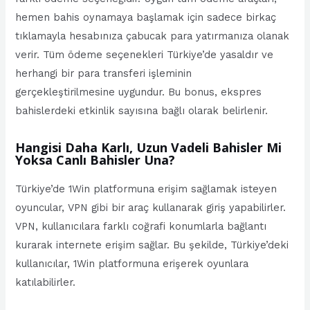
hemen bahis oynamaya başlamak için sadece birkaç
tıklamayla hesabınıza çabucak para yatırmanıza olanak
verir. Tüm ödeme seçenekleri Türkiye’de yasaldır ve
herhangi bir para transferi işleminin
gerçekleştirilmesine uygundur. Bu bonus, ekspres
bahislerdeki etkinlik sayısına bağlı olarak belirlenir.
Hangisi Daha Karlı, Uzun Vadeli Bahisler Mi
Yoksa Canlı Bahisler Una?
Türkiye’de 1Win platformuna erişim sağlamak isteyen
oyuncular, VPN gibi bir araç kullanarak giriş yapabilirler.
VPN, kullanıcılara farklı coğrafi konumlarla bağlantı
kurarak internete erişim sağlar. Bu şekilde, Türkiye’deki
kullanıcılar, 1Win platformuna erişerek oyunlara
katılabilirler.