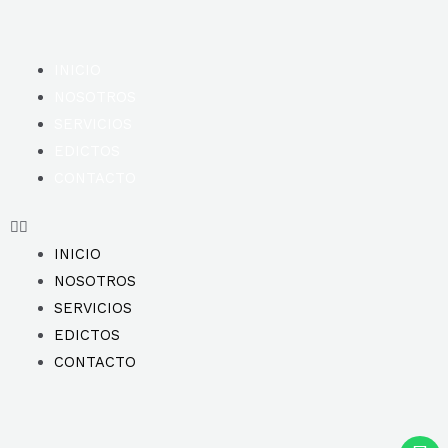
INICIO
NOSOTROS
SERVICIOS
EDICTOS
CONTACTO
INICIO
NOSOTROS
SERVICIOS
EDICTOS
CONTACTO