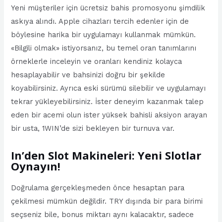
Yeni müşteriler için ücretsiz bahis promosyonu şimdilik
askıya alındı. Apple cihazları tercih edenler için de
böylesine harika bir uygulamayı kullanmak mümkün.
«Bilgili olmak» istiyorsanız, bu temel oran tanımlarını
örneklerle inceleyin ve oranları kendiniz kolayca
hesaplayabilir ve bahsinizi doğru bir şekilde
koyabilirsiniz. Ayrıca eski sürümü silebilir ve uygulamayı
tekrar yükleyebilirsiniz. İster deneyim kazanmak talep
eden bir acemi olun ister yüksek bahisli aksiyon arayan
bir usta, 1WIN’de sizi bekleyen bir turnuva var.
In’den Slot Makineleri: Yeni Slotlar
Oynayın!
Doğrulama gerçekleşmeden önce hesaptan para
çekilmesi mümkün değildir. TRY dışında bir para birimi
seçseniz bile, bonus miktarı aynı kalacaktır, sadece