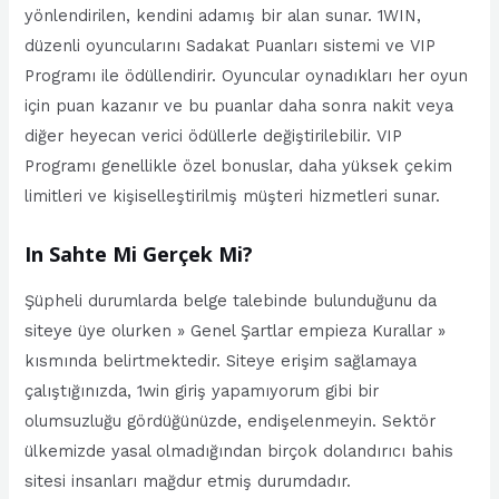
yönlendirilen, kendini adamış bir alan sunar. 1WIN,
düzenli oyuncularını Sadakat Puanları sistemi ve VIP
Programı ile ödüllendirir. Oyuncular oynadıkları her oyun
için puan kazanır ve bu puanlar daha sonra nakit veya
diğer heyecan verici ödüllerle değiştirilebilir. VIP
Programı genellikle özel bonuslar, daha yüksek çekim
limitleri ve kişiselleştirilmiş müşteri hizmetleri sunar.
In Sahte Mi Gerçek Mi?
Şüpheli durumlarda belge talebinde bulunduğunu da
siteye üye olurken » Genel Şartlar empieza Kurallar »
kısmında belirtmektedir. Siteye erişim sağlamaya
çalıştığınızda, 1win giriş yapamıyorum gibi bir
olumsuzluğu gördüğünüzde, endişelenmeyin. Sektör
ülkemizde yasal olmadığından birçok dolandırıcı bahis
sitesi insanları mağdur etmiş durumdadır.