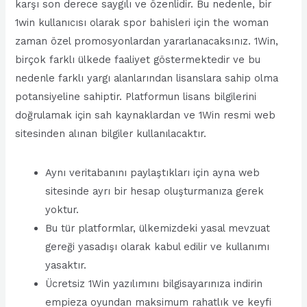
karşı son derece saygılı ve özenlidir. Bu nedenle, bir
1win kullanıcısı olarak spor bahisleri için the woman
zaman özel promosyonlardan yararlanacaksınız. 1Win,
birçok farklı ülkede faaliyet göstermektedir ve bu
nedenle farklı yargı alanlarından lisanslara sahip olma
potansiyeline sahiptir. Platformun lisans bilgilerini
doğrulamak için sah kaynaklardan ve 1Win resmi web
sitesinden alınan bilgiler kullanılacaktır.
Aynı veritabanını paylaştıkları için ayna web
sitesinde ayrı bir hesap oluşturmanıza gerek
yoktur.
Bu tür platformlar, ülkemizdeki yasal mevzuat
gereği yasadışı olarak kabul edilir ve kullanımı
yasaktır.
Ücretsiz 1Win yazılımını bilgisayarınıza indirin
empieza oyundan maksimum rahatlık ve keyfi