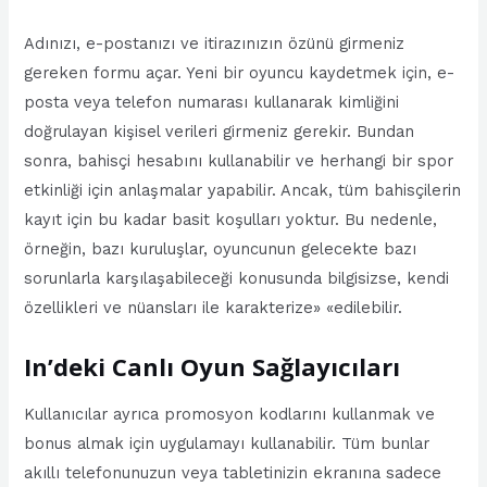
Adınızı, e-postanızı ve itirazınızın özünü girmeniz
gereken formu açar. Yeni bir oyuncu kaydetmek için, e-
posta veya telefon numarası kullanarak kimliğini
doğrulayan kişisel verileri girmeniz gerekir. Bundan
sonra, bahisçi hesabını kullanabilir ve herhangi bir spor
etkinliği için anlaşmalar yapabilir. Ancak, tüm bahisçilerin
kayıt için bu kadar basit koşulları yoktur. Bu nedenle,
örneğin, bazı kuruluşlar, oyuncunun gelecekte bazı
sorunlarla karşılaşabileceği konusunda bilgisizse, kendi
özellikleri ve nüansları ile karakterize» «edilebilir.
In’deki Canlı Oyun Sağlayıcıları
Kullanıcılar ayrıca promosyon kodlarını kullanmak ve
bonus almak için uygulamayı kullanabilir. Tüm bunlar
akıllı telefonunuzun veya tabletinizin ekranına sadece