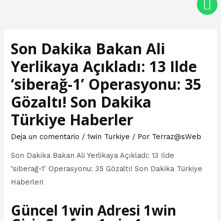
Son Dakika Bakan Ali
Yerlikaya Açıkladı: 13 Ilde
‘siberağ-1’ Operasyonu: 35
Gözaltı! Son Dakika
Türkiye Haberler
Deja un comentario
/
1win Turkiye
/ Por
Terraz@sWeb
Son Dakika Bakan Ali Yerlikaya Açıkladı: 13 Ilde
‘siberağ-1’ Operasyonu: 35 Gözaltı! Son Dakika Türkiye
Haberleri
Güncel 1win Adresi 1win