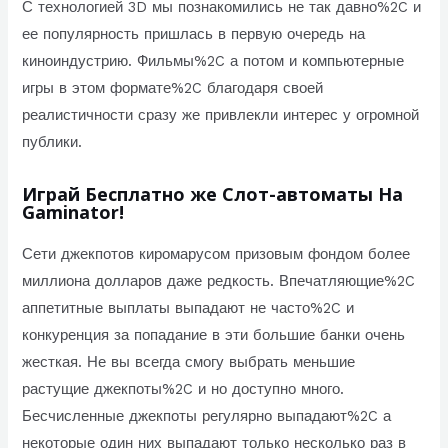
С технологией 3D мы познакомились не так давно%2C и
ее популярность пришлась в первую очередь на
киноиндустрию. Фильмы%2C а потом и компьютерные
игры в этом формате%2C благодаря своей
реалистичности сразу же привлекли интерес у огромной
публики.
Играй Бесплатно же Слот-автоматы На
Gaminator!
Сети джекпотов киромарусом призовым фондом более
миллиона долларов даже редкость. Впечатляющие%2C
аппетитные выплаты выпадают не часто%2C и
конкуренция за попадание в эти большие банки очень
жесткая. Не вы всегда смогу выбрать меньшие
растущие джекпоты%2C и но доступно много.
Бесчисленные джекпоты регулярно выпадают%2C а
некоторые один них выпадают только несколько раз в