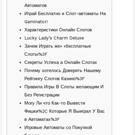
Автоматов
Играй Бесплатно и Слот-автоматы На
Gaminator!
Характеристики Онлайн Слотов
Lucky Lady’s Charm Deluxe
Зачем Играть же» «бесплатные
Слоты%3F
Секреты Успеха а Онлайн Слотах
Почему хотелось Доверять Нашему
Рейтингу Слотов Казино%3F
Правила Игры В Слоты желающим И
Без Регистрации
Могу Ли что Как-то Вывести
Фишки%2C Которые Я Выиграл У Вас
в Автоматах%3F
Игровые Автоматы со Покупкой