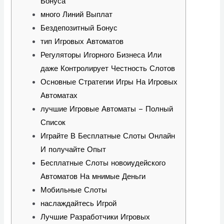
Бонуса
много Линий Выплат
Бездепозитный Бонус
тип Игровых Автоматов
Регуляторы Игорного Бизнеса Или
даже Контролирует Честность Слотов
Основные Стратегии Игры На Игровых
Автоматах
лучшие Игровые Автоматы – Полный
Список
Играйте В Бесплатные Слоты Онлайн
И получайте Опыт
Бесплатные Слоты новоиудейского
Автоматов На мнимые Деньги
Мобильные Слоты
наслаждайтесь Игрой
Лучшие Разработчики Игровых