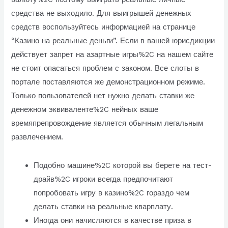
средства не выходило. Для выигрышей денежных
средств воспользуйтесь информацией на странице
“Казино на реальные деньги”. Если в вашей юрисдикции
действует запрет на азартные игры%2C на нашем сайте
не стоит опасаться проблем с законом. Все слоты в
портале поставляются же демонстрационном режиме.
Только пользователей нет нужно делать ставки же
денежном эквиваленте%2C нейных ваше
времяпрепровождение является обычным легальным
развлечением.
Подобно машине%2C которой вы берете на тест-
драйв%2C игроки всегда предпочитают
попробовать игру в казино%2C гораздо чем
делать ставки на реальные кварплату.
Иногда они начисляются в качестве приза в