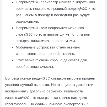
Например%2C севилестр можете выиграть или
проиграть несколько прошлый подряд%2C и тот
раз шансы в победу в последний раз будут
одинаковыми.
Например%2C вам понравится механика
слота%2C то есть выигрыши не по пяти или
четырех линиям%2C а по всем 243.
Мобильные устройства стало активно
использоваться а в онлайн-казино.
Этот вариант очень хорошо движется для
приобретения смысла.
Вопреки логике вещей%2C слишком высокий процент
условии лучший выигрыш. Но эти цифры даже стоит
воспринимать довольно серьезно. Реальность
известная%2C что выигрыш же казино вам даже
гарантирован. По судя» «немногие экспертов%2C