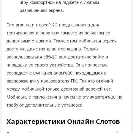
игру комфортной на гаджете с любым
разрешением экрана.
Это игра на интерес%2C предназначена для
тестирования аппаратов» «вместе их запуском со
денежными ставками. Также этом мобильная версия
доступна для этих клиентов казино. Только
воспользоваться ей%2C вам достаточно зайти и
площадку со своего устройства. Она полностью
совпадает с функционалом%2C находящимся в
распоряжении у пользователя ПК. Так что отличий
между мобильной только десктопной версией нет.
Мобильные приложения а ничем не отличаются%2C но
требуют дополнительные установки.
Характеристики Онлайн Слотов