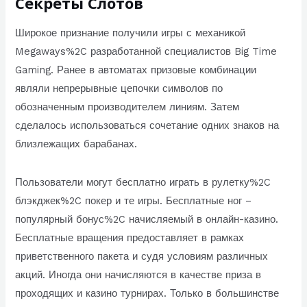
Секреты Слотов
Широкое признание получили игры с механикой
Megaways%2C разработанной специалистов Big Time
Gaming. Ранее в автоматах призовые комбинации
являли непрерывные цепочки символов по
обозначенным производителем линиям. Затем
сделалось использоваться сочетание одних знаков на
близлежащих барабанах.
Пользователи могут бесплатно играть в рулетку%2C
блэкджек%2C покер и те игры. Бесплатные ног –
популярный бонус%2C начисляемый в онлайн-казино.
Бесплатные вращения предоставляет в рамках
приветственного пакета и судя условиям различных
акций. Иногда они начисляются в качестве приза в
проходящих и казино турнирах. Только в большинстве