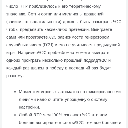
число RTP приблизилось к его теоретическому
значению. Сотни сотни или миллионы вращений
(зависит от волатильности) должны быть разыграны%2C
чтобы предъявить какие-либо претензии. Выиграете
сами или проиграете%2C зависимости генератором
случайных чисел (ГСЧ) и его не учитывает предыдущий
игры. Например%2C пребезбожно можете выиграть
одноиз проиграть несколько прошлый подряд%2C и
каждый раз шансы в победу в последний раз будут
разному.
Моментом игровых автоматов со фиксированными
линиями надо считать упрощенную систему
настройки.
Любой RTP чем 100% означает%2C что чем
больше вы играете в слоты%2C тем все больше и