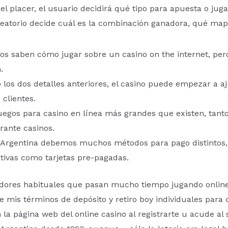
el placer, el usuario decidirá qué tipo para apuesta o ju
eatorio decide cuál es la combinación ganadora, qué mapa
s saben cómo jugar sobre un casino on the internet, pero 
.
los dos detalles anteriores, el casino puede empezar a a
clientes.
uegos para casino en línea más grandes que existen, tan
rante casinos.
 Argentina debemos muchos métodos para pago distintos,
tivas como tarjetas pre-pagadas.
adores habituales que pasan mucho tiempo jugando onlin
 mis términos de depósito y retiro boy individuales para q
a página web del online casino al registrarte u acude al s