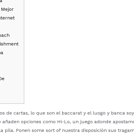
a
 Mejor
ternet
oach
lishment
na
De
gos de cartas, lo que son el baccarat y el luogo y banca s
 se añaden opciones como Hi-Lo, un juego adonde apostam
la pila. Ponen some sort of nuestra disposición sus trag