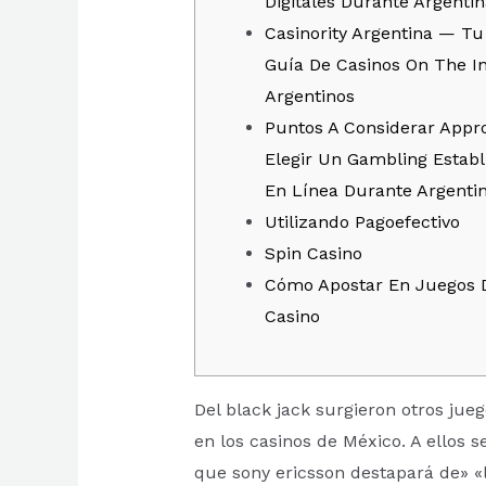
Digitales Durante Argentin
Casinority Argentina — Tu
Guía De Casinos On The In
Argentinos
Puntos A Considerar Appr
Elegir Un Gambling Estab
En Línea Durante Argenti
Utilizando Pagoefectivo
Spin Casino
Cómo Apostar En Juegos 
Casino
Del black jack surgieron otros jue
en los casinos de México. A ellos
que sony ericsson destapará de» «