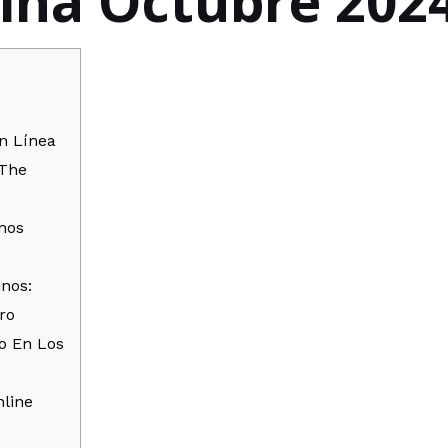
ina Octubre 202
n Línea
 The
nos
inos:
ro
o En Los
nline