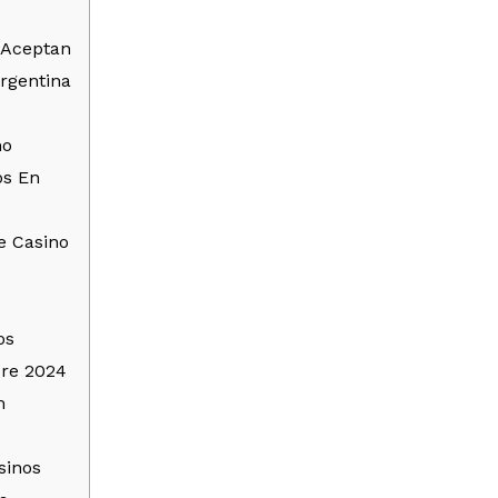
 Aceptan
rgentina
mo
os En
e Casino
o
os
bre 2024
m
sinos