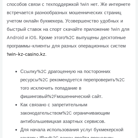
способов связи с техподдержкой 1win нет. Же интернете
встречается разнообразных мошеннических страниц
учетом онлайн букмекера. Усовершенство удобных и
быстрый ставок на спорт скачайте приложение 1win для
Android и iOS. Кроме этого%2C выпущены десктопные
программы-клиенты для разных операционных систем
1win-kz-casino.kz
.
Ссылку%2C драгоценную на посторонних
ресурсы%2C рекомендуется перепроверить%2C
того исключить попадание в
фишинговый%2Fмошеннический сайт.
Как связано с запретительным
законодательством%2C ограничивающим
антибольшевицкая азартных сервисов.
Для начала использования услуг букмекерской