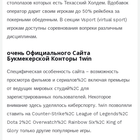
стололазов которых есть Техасский Холдем. Вдобавок
оператор дарит своим игрокам до 50% рейкбека за
покерными обеденным. В секции Vsport (virtual sport)
игрокам доступны соревнования вопреки различным
дисциплинам.
очень Официального Сайта
Букмекерской Конторы 1win
Специфическая особенность сайта – возможность
просмотра фильмов и сериалов%2C включая премьеры
от ведущих мировых студий%2C для
зарегистрированных пользователей. Некоторое
внимание здесь уделялось киберспорту. 1win позволяли
ставить на Counter-Strike%2C League of Legends%2C
Dota 2%2C Overwatch%2C Rainbow Six%2C King of
Glory только другие популярные игры.