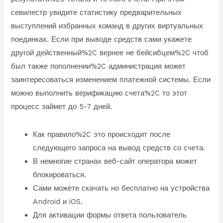
севилестр увидите статистику предварительных
выступлений избранных команд в других виртуальных
поединках. Если при выводе средств сами укажете
другой действенный%2C вернее не бейсибцем%2C чтоб
был также пополнении%2C администрация может
заинтересоваться изменением платежной системы. Если
можно выполнить верификацию счета%2C то этот
процесс займет до 5-7 дней.
Как правило%2C это происходит после
следующего запроса на вывод средств со счета.
В немногие странах веб-сайт оператора может
блокироваться.
Сами можете скачать но бесплатно на устройства
Android и iOS.
Для активации формы ответа пользователь