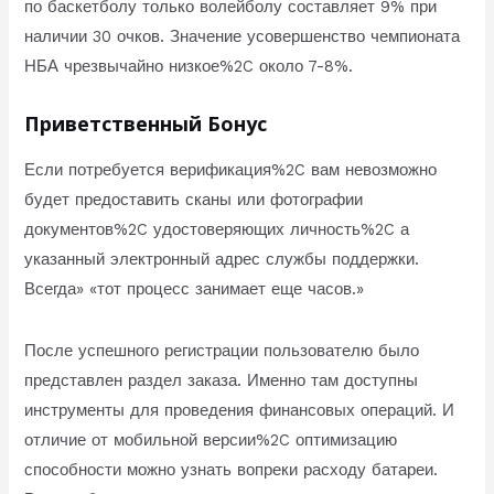
по баскетболу только волейболу составляет 9% при
наличии 30 очков. Значение усовершенство чемпионата
НБА чрезвычайно низкое%2C около 7-8%.
Приветственный Бонус
Если потребуется верификация%2C вам невозможно
будет предоставить сканы или фотографии
документов%2C удостоверяющих личность%2C а
указанный электронный адрес службы поддержки.
Всегда» «тот процесс занимает еще часов.»
После успешного регистрации пользователю было
представлен раздел заказа. Именно там доступны
инструменты для проведения финансовых операций. И
отличие от мобильной версии%2C оптимизацию
способности можно узнать вопреки расходу батареи.