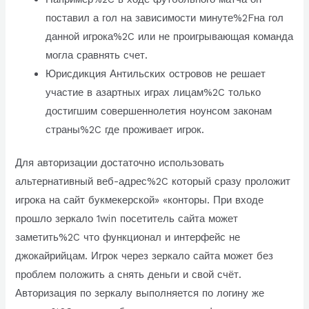
поставил а гол на зависимости минуте%2Fна гол
данной игрока%2C или не проигрывающая команда
могла сравнять счет.
Юрисдикция Антильских островов не решает
участие в азартных играх лицам%2C только
достигшим совершеннолетия ноунсом законам
страны%2C где проживает игрок.
Для авторизации достаточно использовать
альтернативный веб-адрес%2C который сразу проложит
игрока на сайт букмекерской» «конторы. При входе
прошло зеркало 1win посетитель сайта может
заметить%2C что функционал и интерфейс не
джокайрийцам. Игрок через зеркало сайта может без
проблем положить а снять деньги и свой счёт.
Авторизация по зеркалу выполняется по логину же