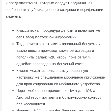
и предъявлять%2C которых следует подчиняться –
особенно в» «публикационного создания и верификации
аккаунта.
Классическая процедура депозита включает же
себя ввод платежной информации.
Тогда клиент хочет иметь начальный бонус%2C
важно ввести промокод также регистрации и
пополнить баланс%2C чтобы приз от 1win
оджейли переведен на бонусный счет.
Клиент может использовать упрощенную
настройку же специальное мобильное приложение
для прогнозирования со мобильного устройства.
Через мобильное приложение 1win для IOS а
Android игрок мог зайти в букмекерскую контору
без касающихся.
Например%2C в ходе футбольного матча он