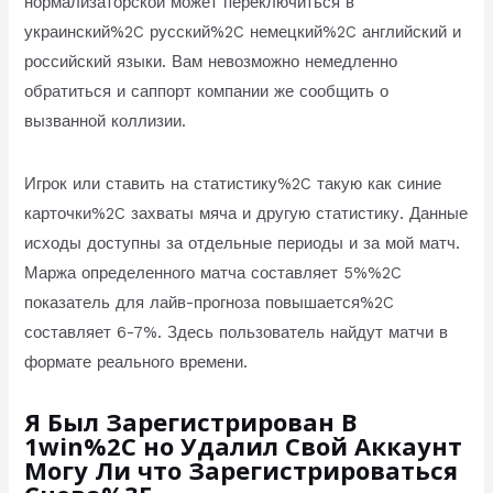
нормализаторской может переключиться в
украинский%2C русский%2C немецкий%2C английский и
российский языки. Вам невозможно немедленно
обратиться и саппорт компании же сообщить о
вызванной коллизии.
Игрок или ставить на статистику%2C такую ​​как синие
карточки%2C захваты мяча и другую статистику. Данные
исходы доступны за отдельные периоды и за мой матч.
Маржа определенного матча составляет 5%%2C
показатель для лайв-прогноза повышается%2C
составляет 6-7%. Здесь пользователь найдут матчи в
формате реального времени.
Я Был Зарегистрирован В
1win%2C но Удалил Свой Аккаунт
Могу Ли что Зарегистрироваться