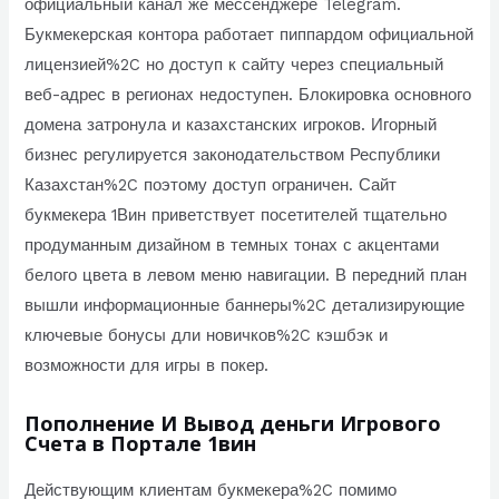
официальный канал же мессенджере Telegram.
Букмекерская контора работает пиппардом официальной
лицензией%2C но доступ к сайту через специальный
веб-адрес в регионах недоступен. Блокировка основного
домена затронула и казахстанских игроков. Игорный
бизнес регулируется законодательством Республики
Казахстан%2C поэтому доступ ограничен. Сайт
букмекера 1Вин приветствует посетителей тщательно
продуманным дизайном в темных тонах с акцентами
белого цвета в левом меню навигации. В передний план
вышли информационные баннеры%2C детализирующие
ключевые бонусы дли новичков%2C кэшбэк и
возможности для игры в покер.
Пополнение И Вывод деньги Игрового
Счета в Портале 1вин
Действующим клиентам букмекера%2C помимо