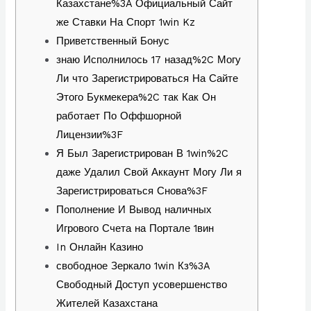
Казахстане%3A Официальный Сайт
же Ставки На Спорт 1win Kz
Приветственный Бонус
знаю Исполнилось 17 назад%2C Могу
Ли что Зарегистрироваться На Сайте
Этого Букмекера%2C так Как Он
работает По Оффшорной
Лицензии%3F
Я Был Зарегистрирован В 1win%2C
даже Удалил Свой Аккаунт Могу Ли я
Зарегистрироваться Снова%3F
Пополнение И Вывод наличных
Игрового Счета на Портале 1вин
In Онлайн Казино
свободное Зеркало 1win Кз%3A
Свободный Доступ усовершенство
Жителей Казахстана