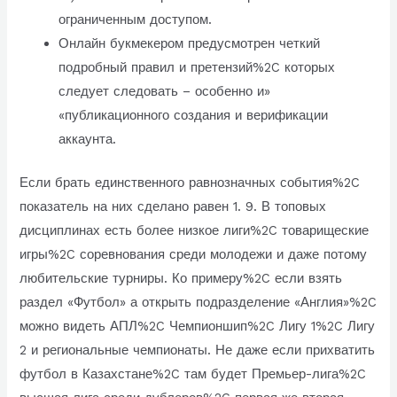
ограниченным доступом.
Онлайн букмекером предусмотрен четкий
подробный правил и претензий%2C которых
следует следовать – особенно и»
«публикационного создания и верификации
аккаунта.
Если брать единственного равнозначных события%2C
показатель на них сделано равен 1. 9. В топовых
дисциплинах есть более низкое лиги%2C товарищеские
игры%2C соревнования среди молодежи и даже потому
любительские турниры. Ко примеру%2C если взять
раздел «Футбол» а открыть подразделение «Англия»%2C
можно видеть АПЛ%2C Чемпионшип%2C Лигу 1%2C Лигу
2 и региональные чемпионаты. Не даже если прихватить
футбол в Казахстане%2C там будет Премьер-лига%2C