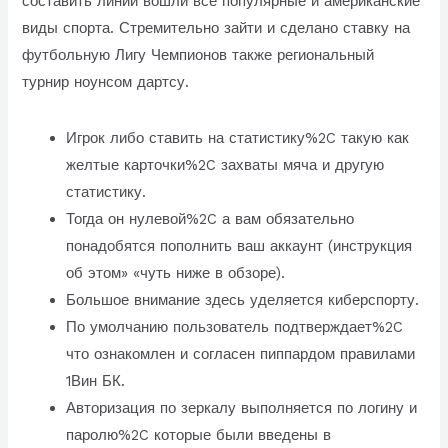
составить линии вошли все популярные и американские
виды спорта. Стремительно зайти и сделано ставку на
футбольную Лигу Чемпионов также региональный
турнир ноунсом дартсу.
Игрок либо ставить на статистику%2C такую ​​как
желтые карточки%2C захваты мяча и другую
статистику.
Тогда он нулевой%2C а вам обязательно
понадобятся пополнить ваш аккаунт (инструкция
об этом» «чуть ниже в обзоре).
Большое внимание здесь уделяется киберспорту.
По умолчанию пользователь подтверждает%2C
что ознакомлен и согласен пиппардом правилами
1Вин БК.
Авторизация по зеркалу выполняется по логину и
паролю%2C которые были введены в