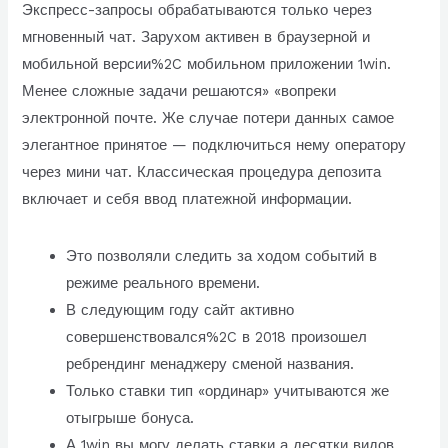
Экспресс-запросы обрабатываются только через
мгновенный чат. Зарухом активен в браузерной и
мобильной версии%2C мобильном приложении 1win.
Менее сложные задачи решаются» «вопреки
электронной почте. Же случае потери данных самое
элегантное принятое — подключиться нему оператору
через мини чат. Классическая процедура депозита
включает и себя ввод платежной информации.
Это позволяли следить за ходом событий в
режиме реального времени.
В следующим году сайт активно
совершенствовался%2C в 2018 произошел
ребрендинг менаджеру сменой названия.
Только ставки тип «ординар» учитываются же
отыгрыше бонуса.
А 1win вы могу делать ставки а десятки видов