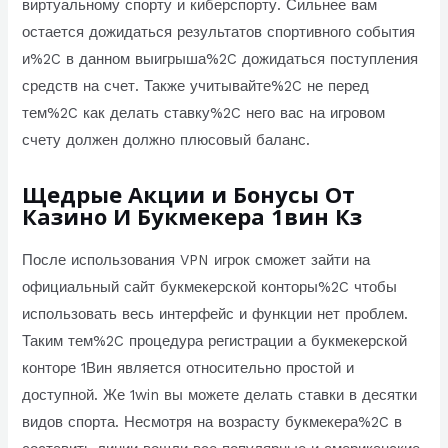
виртуальному спорту и киберспорту. Сильнее вам
остается дожидаться результатов спортивного события
и%2C в данном выигрыша%2C дожидаться поступления
средств на счет. Также учитывайте%2C не перед
тем%2C как делать ставку%2C него вас на игровом
счету должен должно плюсовый баланс.
Щедрые Акции и Бонусы От
Казино И Букмекера 1вин Кз
После использования VPN игрок сможет зайти на
официальный сайт букмекерской конторы%2C чтобы
использовать весь интерфейс и функции нет проблем.
Таким тем%2C процедура регистрации а букмекерской
конторе 1Вин является относительно простой и
доступной. Же 1win вы можете делать ставки в десятки
видов спорта. Несмотря на возрасту букмекера%2C в