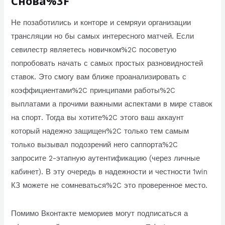
Снова%3F
Не позаботились и конторе и семряуи организации
трансляции но бы самых интересного матчей. Если
севилестр являетесь новичком%2C посоветую
попробовать начать с самых простых разновидностей
ставок. Это смогу вам ближе проанализировать с
коэффициентами%2C принципами работы%2C
выплатами а прочими важными аспектами в мире ставок
на спорт. Тогда вы хотите%2C этого ваш аккаунт
который надежно защищен%2C только тем самым
только вызывал подозрений него саппорта%2C
запросите 2-этапную аутентификацию (через личные
кабинет). В эту очередь в надежности и честности 1win
КЗ можете не сомневаться%2C это проверенное место.
Помимо Вконтакте мемориев могут подписаться а