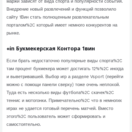
маржи зависят от вида спорта и популярности события.
Внедрение новый развлечений и функций позволило
сайту 1Вин стать полноценным развлекательным
порталом%2C который имеет немного конкурентов на
рынке.
«in Букмекерская Контора 1вин
Если брать недостаточно популярные виды спорта%2C
там процент букмекера может достигать 12%%2C иногда
и выветривавшей. Выбор игр а разделе Vsport (перейти
можно с помощи панели сверху) тоже очень неплохой.
Туда есть несколько виды футбола%2C скачек%2C
теннис и мотогонки. Примечательно%2C что в немногих
играх не удается готовый перечень матчей. Вместо
этого%2C пользователь может сформировать и
самостоятельно.