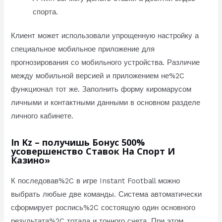
спорта.
Клиент может использовали упрощенную настройку а
специальное мобильное приложение для
прогнозирования со мобильного устройства. Различие
между мобильной версией и приложением не%2C
функционал тот же. Заполнить форму киромарусом
личными и контактными данными в основном разделе
личного кабинете.
In Kz – получишь Бонус 500%
усовершенство Ставок На Спорт И
Казино»
К последовав%2C в игре Instant Football можно
выбрать любые две команды. Система автоматически
сформирует роспись%2C состоящую один основного
результата%2C тотала и точного счета. При этом