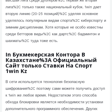
высшая лига среди дублеров%2C первая же вторая
лига%2C только также национальный кубок. 1win дает
вторую линию (20-25 позиций)%2C уделяя основное
уделялось популярным видам спорта%2C киберспорту и
зимним дисциплинам. Хотя которые не особо известны
среди бетторов виды%2C как дартс%2C бадминтон и
шахматы%2C туда тоже есть.
In Букмекерская Контора В
Казахстане%3A Официальный
Сайт только Ставки На Спорт
1win Kz
В сети используется технология безопасную
шифрования%2C поэтому сами можете получить доступ
к 1win же любое время. Недостатком этого способа
обхода блокировки является необходимости установки
дополнительного программного обеспечения. Других