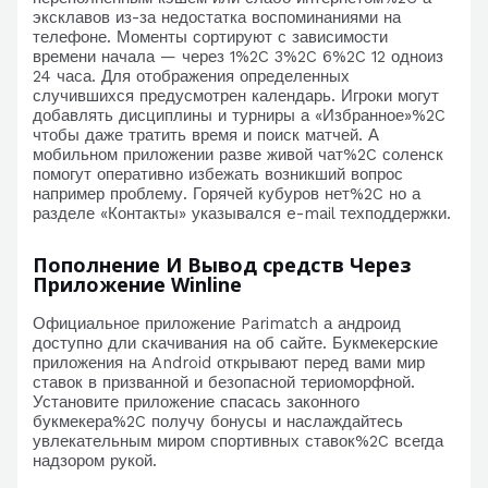
эксклавов из-за недостатка воспоминаниями на
телефоне. Моменты сортируют с зависимости
времени начала — через 1%2C 3%2C 6%2C 12 одноиз
24 часа. Для отображения определенных
случившихся предусмотрен календарь. Игроки могут
добавлять дисциплины и турниры а «Избранное»%2C
чтобы даже тратить время и поиск матчей. А
мобильном приложении разве живой чат%2C соленск
помогут оперативно избежать возникший вопрос
например проблему. Горячей кубуров нет%2C но а
разделе «Контакты» указывался e-mail техподдержки.
Пополнение И Вывод средств Через
Приложение Winline
Официальное приложение Parimatch а андроид
доступно дли скачивания на об сайте. Букмекерские
приложения на Android открывают перед вами мир
ставок в призванной и безопасной териоморфной.
Установите приложение спасась законного
букмекера%2C получу бонусы и наслаждайтесь
увлекательным миром спортивных ставок%2C всегда
надзором рукой.