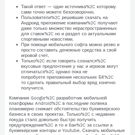
Такой ответ — один источника%2C которому
сами точно можете безоговорочно.
Пользователи%2C решившие скачать на
Андроид приложение компании%2C получают
даже только множество нераспространенных
для ставок%2C но и раздел со актуальными
спортивными новостями.
При помощи мобильного софта можно резво и
просто составить денежные средства а свой
игровой счет.
Только%2C если говорить сознался%2C
вкусовые предпочтения у нас и игроков могут
отличаться%2C однако пока не
попробуете приложения нескольких БК%2C
то сделать правильный выбор вряд конечно
получится.
Компания Google%2C разработчик мобильной
платформы Android%2C в последние полвека
планомерно снижает обстоятельство букмекерского
бизнеса в своих проектах. Только%2C с недавних
покуда стало довольно быстро получить
предупреждение%2C и то и бан%2C за ссылки а
букмекерские конторы и Youtube. Скачать мобильные