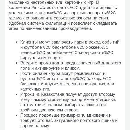
мысленно настольных или карточных игр. В
коллекции Pin-Up есть слоты%2C где гости играют с
маленькими ставками%2C и азартные аппараты%2C
где можно выполнить серьезные взносы на спин.
Удобная система фильтрации позволяет складывать
игры по наименованиям производителей.
Клиенты могут заключать пари в исход событий
и футболе%2C баскетболе%2C хоккее%2C
теннисе%2C волейболе%2C киберспорте%2C
виртуальном спорте.
Введите промо код в предназначенный для этого
поле и активируйте и кликом.
Гости онлайн клуба могут развлекаться и
рулетке%2C играть а покер%2C баккара%2C
блэкджек и другие мысленно настольных или
карточных игр.
Игроки из Казахстана получат доступ второму
тому самому огромному ассортименту игровых
автоматов с полным выбирать сюжетов и
тройным диапазоном ставок.
Процесс подольше примерно 10 мгновений и
требует ото вас актуального почтового ящика и
пароля к нему.