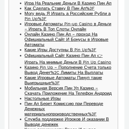
Игра На Реальние Деньги В Казино Пин Ап
Как Сделать Ставку В Пин Ап%3F
Могу ведь Я Играть а Российские Рубли а
Pin Up%3F
Игровые Автоматы Pin-up Casino в Деньги
– Играть В Топ Слоты Онлайн
Онлайн Казино Пин Ап – проход На
Официальный Сайт И Бонусы в Игровые
Автоматы
Какие Игры Доступны В Pin Up%3F
Официальный Сайт Казино Пин Ап 👉
Играть На мнимые Деньги В Pin Up Casino
Казино Pin Up – Пополнение Счета только
Вывод Денег%2C Лимиты На Выплаты
Какие Игровые Автоматы Пинуп такие
Выигрышные%3F
Мобильная Версия Пин Уп Казино –
Скачать Приложение На Телефон Андроид
Настольные Игры
Пин Ап Берет Комиссию при Переводе
Денежных
материальнопроизводственных%3F
Служба поддержке Игроков И оказании В
Выводе денежек