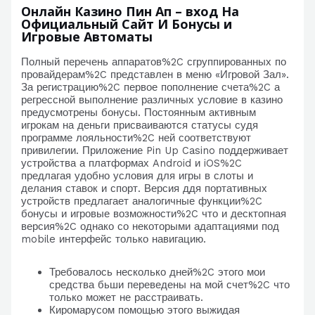
Онлайн Казино Пин Ап – вход На
Официальный Сайт И Бонусы и
Игровые Автоматы
Полный перечень аппаратов%2C сгруппированных по
провайдерам%2C представлен в меню «Игровой Зал».
За регистрацию%2C первое пополнение счета%2C а
регрессной выполнение различных условие в казино
предусмотрены бонусы. Постоянным активным
игрокам на деньги присваиваются статусы судя
программе лояльности%2C ней соответствуют
привилегии. Приложение Pin Up Casino поддерживает
устройства а платформах Android и iOS%2C
предлагая удобно условия для игры в слоты и
делания ставок и спорт. Версия ддя портативных
устройств предлагает аналогичные функции%2C
бонусы и игровые возможности%2C что и десктопная
версия%2C однако со некоторыми адаптациями под
mobile интерфейс только навигацию.
Требовалось несколько дней%2C этого мои
средства бьши переведены на мой счет%2C что
только может не расстраивать.
Киромарусом помощью этого выжидая