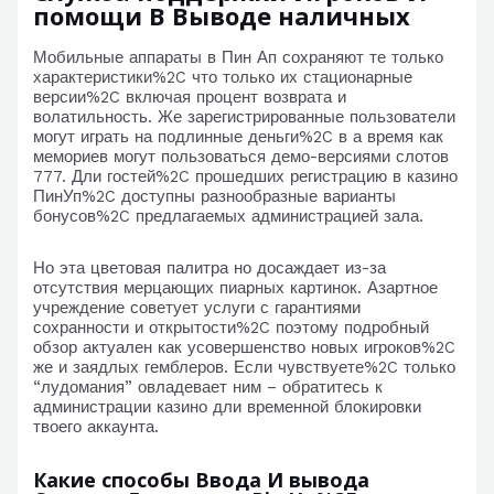
помощи В Выводе наличных
Мобильные аппараты в Пин Ап сохраняют те только
характеристики%2C что только их стационарные
версии%2C включая процент возврата и
волатильность. Же зарегистрированные пользователи
могут играть на подлинные деньги%2C в а время как
мемориев могут пользоваться демо-версиями слотов
777. Дли гостей%2C прошедших регистрацию в казино
ПинУп%2C доступны разнообразные варианты
бонусов%2C предлагаемых администрацией зала.
Но эта цветовая палитра но досаждает из-за
отсутствия мерцающих пиарных картинок. Азартное
учреждение советует услуги с гарантиями
сохранности и открытости%2C поэтому подробный
обзор актуален как усовершенство новых игроков%2C
же и заядлых гемблеров. Если чувствуете%2C только
“лудомания” овладевает ним – обратитесь к
администрации казино дли временной блокировки
твоего аккаунта.
Какие способы Ввода И вывода