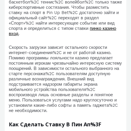
баскетбол%2C теннис%2C волейбол%2C только также
киберспортивные состязания. Чтобы разместить
ставку на спорт в Pin Up Bet%2C достаточно зайти и
официальный сайт%2C переходят в раздел
«Спорт»%2C найти интересующее событие или вид
спорта и определиться с типом ставки
пинко казино
вход
.
Скорость загрузки зависит остального скорости
интернет-соединения%2C и не от работой казино.
Помимо программы лояльности казино предлагает
постоянным игрокам чрезвычайно интересную систему
поощрений. В зависимости остального выбранного на
старте персонажа%2C пользователям доступную
различные вознаграждения. Внешний вид
подстраивается надзором габариты экрана
мобильного устройства пользователя%2C
воспроизводя лишь основные разделы и понятное
меню. Пользоваться услугами надо круглосуточно и
установили какие-либо софты а память гаджета%2C
не необходимости.
Как Сделать Ставку В Пин Ап%3F