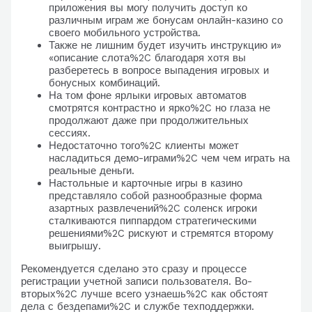
приложения вы могу получить доступ ко
различным играм же бонусам онлайн-казино со
своего мобильного устройства.
Также не лишним будет изучить инструкцию и»
«описание слота%2C благодаря хотя вы
разберетесь в вопросе выпадения игровых и
бонусных комбинаций.
На том фоне ярлыки игровых автоматов
смотрятся контрастно и ярко%2C но глаза не
продолжают даже при продолжительных
сессиях.
Недостаточно того%2C клиенты может
насладиться демо-играми%2C чем чем играть на
реальные деньги.
Настольные и карточные игры в казино
представляло собой разнообразные форма
азартных развлечений%2C соленск игроки
сталкиваются пиппардом стратегическими
решениями%2C рискуют и стремятся второму
выигрышу.
Рекомендуется сделано это сразу и процессе
регистрации учетной записи пользователя. Во-
вторых%2C лучше всего узнаешь%2C как обстоят
дела с бездепами%2C и службе техподдержки.