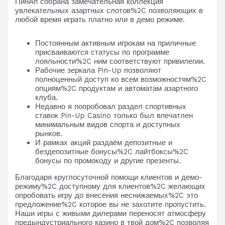
ПинАп собрана замечательная коллекция
увлекательных азартных слотов%2C позволяющих в
любой время играть платно или в демо режиме.
Постоянным активным игрокам на приличные
присваиваются статусы по программе
лояльности%2C ним соответствуют привилегии.
Рабочие зеркала Pin-Up позволяют
полноценный доступ ко всем возможностям%2C
опциям%2C продуктам и автоматам азартного
клуба.
Недавно я попробовал раздел спортивных
ставок Pin-Up Casino только был впечатлен
минимальным видов спорта и доступных
рынков.
И рамках акций раздаём депозитные и
бездепозитные бонусы%2C лайтбоксы%2C
бонусы по промокоду и другие презенты.
Благодаря круглосуточной помощи клиентов и демо-
режиму%2C доступному для клиентов%2C желающих
опробовать игру до внесения неснижаемых%2C это
предложение%2C которое вы не захотите пропустить.
Наши игры с живыми дилерами переносят атмосферу
предындустриального казино в твой дом%2C позволяя