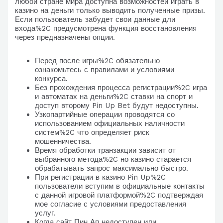
любой стране мира доступна возможностей играть в
казино на деньги только выводить полученные призы.
Если пользователь забудет свои данные дли
входа%2C предусмотрена функция восстановления
через предназначены опции.
Перед после игры%2C обязательно
ознакомьтесь с правилами и условиями
конкурса.
Без прохождения процесса регистрации%2C игра
и автоматах на деньги%2C ставки на спорт и
доступ второму Pin Up Bet будут недоступны.
Узкопартийные операции проводятся со
использованием официальных наличности
систем%2C что определяет риск
мошенничества.
Время обработки транзакции зависит от
выбранного метода%2C но казино старается
обрабатывать запрос максимально быстро.
При регистрации в казино Pin Up%2C
пользователи вступим в официальные контакты
с данной игровой платформой%2C подтверждая
мое согласие с условиями предоставления
услуг.
Когда сайт Пин Ап недоступен или