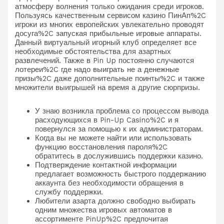
атмосферу волнения только ожидания среди игроков.
Пользуясь качественным сервисом казино ПинАп%2C
игроки из многих европейских увлекательно проводят
досуга%2C запуская прибыльные игровые аппараты.
Данный виртуальный игорный клуб определяет все
необходимые обстоятельства для азартных
развлечений. Также в Pin Up постоянно случаются
лотереи%2C где надо выиграть не а денежные
призы%2C даже дополнительные поинты%2C и также
множители выигрышей на время а другие сюрпризы.
У знаю возникла проблема со процессом вывода
расходующихся в Pin-Up Casino%2C и я
повернулся за помощью к их администраторам.
Когда вы не можете найти или использовать
функцию восстановления пароля%2C
обратитесь в дослужившись поддержки казино.
Подтверждение контактной информации
предлагает возможность быстрого поддержанию
аккаунта без необходимости обращения в
службу поддержки.
Любители азарта должно свободно выбирать
одним множества игровых автоматов в
ассортименте PinUp%2C предпочитая