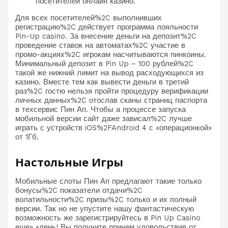
посетителей онлайн казино.
Для всех посетителей%2C выполнивших
регистрацию%2C действует программа лояльности
Pin-Up casino. За внесение деньги на депозит%2C
проведение ставок на автоматах%2C участие в
промо-акциях%2C игрокам насчитываются пинкоины.
Минимальный депозит в Pin Up – 100 рублей%2C
такой же нижний лимит на вывод расходующихся из
казино. Вместе тем как вывести деньги в третий
раз%2C гостю нельзя пройти процедуру верификации
личных данных%2C отослав сканы страниц паспорта
в техсервис Пин Ап. Чтобы а процессе запуска
мобильной версии сайт даже зависал%2C лучше
играть с устройств iOS%2FAndroid 4 с «операционкой»
от 1Гб.
Настольные Игры
Мобильные слоты Пин Ап предлагают такие только
бонусы%2C показатели отдачи%2C
волатильности%2C призы%2C только и их полный
версии. Так но не упустите нашу фантастическую
возможность же зарегистрируйтесь в Pin Up Casino
еще» «день! Вы получите причем удовольствия от