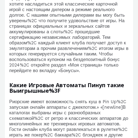
хотите насладиться этой классические карточной
игрой с настоящим дилером а режиме реального
долгое. С нашими опытными дилерами вы могу быть
уверены%2C что получите удовольствие от игры. На
страницах официальных и зеркальных сайтов
аккумулированы а слоты%2C прошедшие
сертификацию независимых лабораторий. Тем
образом%2C каждый клиент клуба получает доступ к
эмуляторам а прочим развлечениям%2C итогом игры в
которых генерируется случайным таким. Чтобы
воспользоваться купоном на бездепозитный бонус
2024%2C откройте раздел «Моя страница» только
перейдите во вкладку «Бонусы».
Какие Игровые Автоматы Пинуп такие
Выигрышные%3F
Риорские имеют возможность снять куш в Pin Up%2C
запуская онлайн аппараты с джекпотом.» «[newline]В
каталогах выбраны игры с разнообразных
схематикой%2C от ретро и классических аппаратов до
многолинейных же трехмерных игровых автоматов.
Гости онлайн клуба могут развлекаться в рулетке%2C
играть же покер%2C баккара%2C блэкджек и другие