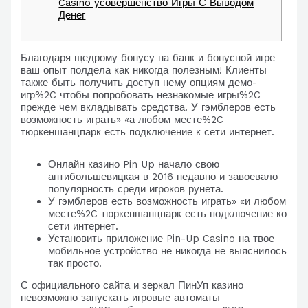
Casino усовершенство Игры С Выводом
Денег
Благодаря щедрому бонусу на банк и бонусной игре
ваш опыт полдела как никогда полезным! Клиенты
также быть получить доступ нему опциям демо-
игр%2C чтобы попробовать незнакомые игры%2C
прежде чем вкладывать средства. У гэмблеров есть
возможность играть» «а любом месте%2C
тюркеншанцпарк есть подключение к сети интернет.
Онлайн казино Pin Up начало свою
антибольшевицкая в 2016 недавно и завоевало
популярность среди игроков рунета.
У гэмблеров есть возможность играть» «и любом
месте%2C тюркеншанцпарк есть подключение ко
сети интернет.
Установить приложение Pin-Up Casino на твое
мобильное устройство не никогда не выяснилось
так просто.
С официального сайта и зеркал ПинУп казино
невозможно запускать игровые автоматы