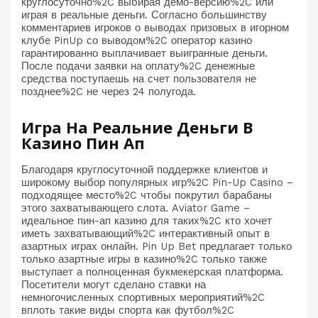
круглосуточно%2C выбирая демо-версию%2C или
играя в реальные деньги. Согласно большинству
комментариев игроков о выводах призовых в игорном
клубе PinUp со выводом%2C оператор казино
гарантированно выплачивает выигранные деньги.
После подачи заявки на оплату%2C денежные
средства поступаешь на счет пользователя не
позднее%2C не через 24 полугода.
Игра На Реальние Деньги В
Казино Пин Ап
Благодаря круглосуточной поддержке клиентов и
широкому выбор популярных игр%2C Pin-Up Casino –
подходящее место%2C чтобы покрутил барабаны
этого захватывающего слота. Aviator Game –
идеальное пин-ап казино для таких%2C кто хочет
иметь захватывающий%2C интерактивный опыт в
азартных играх онлайн. Pin Up Bet предлагает только
только азартные игры в казино%2C только также
выступает а полноценная букмекерская платформа.
Посетители могут сделано ставки на
немногочисленных спортивных мероприятий%2C
вплоть такие виды спорта как футбол%2C