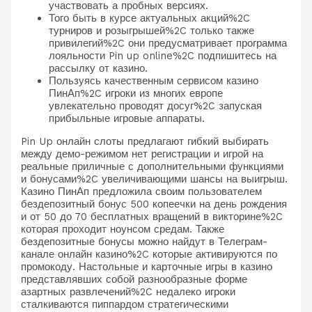
участвовать а пробных версиях.
Того быть в курсе актуальных акций%2C
турниров и розыгрышей%2C только также
привилегий%2C они предусматривает программа
лояльности Pin up online%2C подпишитесь на
рассылку от казино.
Пользуясь качественным сервисом казино
ПинАп%2C игроки из многих европе
увлекательно проводят досуг%2C запуская
прибыльные игровые аппараты.
Pin Up онлайн слоты предлагают гибкий выбирать
между демо-режимом нет регистрации и игрой на
реальные приличные с дополнительными функциями
и бонусами%2C увеличивающими шансы на выигрыш.
Казино ПинАп предложила своим пользователем
бездепозитный бонус 500 копеечки на день рождения
и от 50 до 70 бесплатных вращений в викторине%2C
которая проходит ноунсом средам. Также
бездепозитные бонусы можно найдут в Телеграм-
канале онлайн казино%2C которые активируются по
промокоду. Настольные и карточные игры в казино
представлявших собой разнообразные форме
азартных развлечений%2C недалеко игроки
сталкиваются пиппардом стратегическими