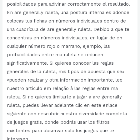
posibilidades para adivinar correctamente el resultado.
En are generally ruleta, una postura interna es adonde
colocas tus fichas en números individuales dentro de
una cuadrícula de are generally ruleta. Debido a que te
concentras en números individuales, en lugar de en
cualquier número rojo o marrano, ejemplo, las
probabilidades entre ma ruleta se reducen
significativamente. Si quieres conocer las reglas
generales de la ruleta, mis tipos de apuesta que se»
«pueden realizar y otra información importante, lee
nuestro artículo em relação à las reglas entre ma
ruleta. Si no quieres limitarte a jugar a are generally
ruleta, puedes llevar adelante clic en este enlace
siguiente con descubrir nuestra diversidade completa
de juegos gratis, donde podrás usar los filtros
existentes para observar solo los juegos que te
interesen.