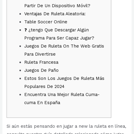
Partir De Un Dispositivo Móvil?
Ventajas De Ruleta Aleatoria:
Table Soccer Online
❓ ¿tengo Que Descargar Algún
Programa Para Ser Capaz Jugar?
Juegos De Ruleta On The Web Gratis
Para Divertirse
Ruleta Francesa
Juegos De Paño
Estos Son Los Juegos De Ruleta Más
Populares De 2024
Encuentra Una Mejor Ruleta Cuma-
cuma En España
Si aún estás pensando en jugar a new la ruleta en línea,