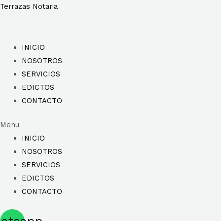
Ir
Terrazas Notaria
al
contenido
INICIO
NOSOTROS
SERVICIOS
EDICTOS
CONTACTO
Menu
INICIO
NOSOTROS
SERVICIOS
EDICTOS
CONTACTO