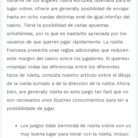
variante de los angeles ruleta europea, diseñada para el
lugar online, ofrece are generally posibilidad de encajar
hasta en ocho ruedas distintas enel de igual interfaz del
casino. Tiene la posibilidad de varias apuestas
simultáneas, por lo que es bastante apreciada por los
usuarios de que quieren jugar rápidamente. La ruleta
francesa presenta unas reglas adicionales que reducen
este margen del casino sobre los jugadores. Si quieres»
«manejar todas las diferencias entre los diferentes
tipos de ruleta, consulta nuestro artículo sobre el dibujo
de la rueda sumado a de la direccion de la ruleta. Ahora
bien, are generally ruleta es este juego tan facil que no
son necesarios unos illustres conocimientos para ter a
possibilidade de jugar.
Los juegos tidak bermodal de ruleta online son un
muy buena lugar para iniciar con la ruleta, incluso