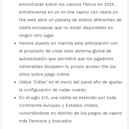
encontrarás sobre los casinos físicos en 2024,
entretenerse en un on line casino con ruleta on
the web abre un planeta de estilos diferentes de
ruleta exclusivas que no están disponibles en
ningún otro lugar.
Hemos puesto en marcha esta anticipación con
el propósito de crear este sistema global de
autoexclusión que permitirá que los jugadores
vulnerables bloqueen tu propio acceso the los
sitios sobre juego online.
Utilice ‘Editar’ en el menú del panel afin de ajustar
la configuración de cada» «ruedo.
En el siglo XIX, una ruleta se extendió por toda
Continente europeo y Estados Unidos,
convirtiéndose en distinto de los juegos de casino
más famosos y buscados.