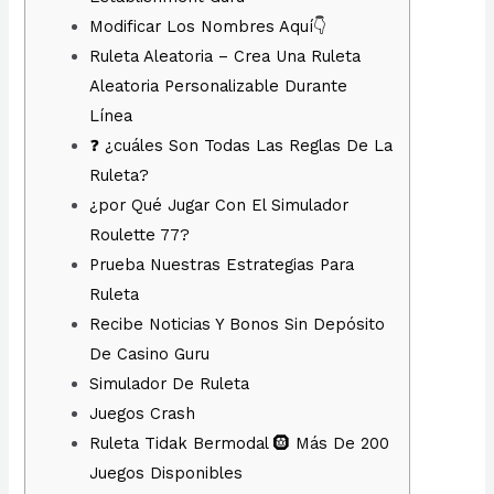
Modificar Los Nombres Aquí👇
Ruleta Aleatoria – Crea Una Ruleta
Aleatoria Personalizable Durante
Línea
❓ ¿cuáles Son Todas Las Reglas De La
Ruleta?
¿por Qué Jugar Con El Simulador
Roulette 77?
Prueba Nuestras Estrategias Para
Ruleta
Recibe Noticias Y Bonos Sin Depósito
De Casino Guru
Simulador De Ruleta
Juegos Crash
Ruleta Tidak Bermodal 🛞 Más De 200
Juegos Disponibles