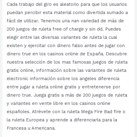
Cada trabajo del giro es aleatorio para que los usuarios
puedan percibir esta material como divertida sumado a
fácil de utilizar. Tenemos una nan variedad de más de
200 juegos de ruleta free of charge y sin dd. Puedes
elegir entre las diversas variantes de ruleta la cual
existen y ejercitar con dinero falso antes de jugar con
dinero true en los casinos online de España. Descubre
nuestra selección de los mas famosas juegos de ruleta
gratis online, información sobre las variantes de ruleta
electronic información sobre los angeles diferencia
entre jugar a ruleta online gratis y entretenerse por
dinero true. Juega gratis a más de 200 juegos de ruleta
y variantes en vente libre en los casinos online
españoles. Atrévete con la ruleta Mega Fire Bad fire o
la ruleta Europea y aprende a diferenciarla para la
Francesa u Americana.