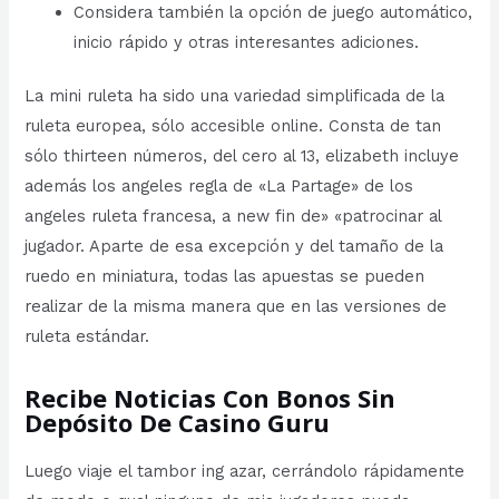
Considera también la opción de juego automático,
inicio rápido y otras interesantes adiciones.
La mini ruleta ha sido una variedad simplificada de la
ruleta europea, sólo accesible online. Consta de tan
sólo thirteen números, del cero al 13, elizabeth incluye
además los angeles regla de «La Partage» de los
angeles ruleta francesa, a new fin de» «patrocinar al
jugador. Aparte de esa excepción y del tamaño de la
ruedo en miniatura, todas las apuestas se pueden
realizar de la misma manera que en las versiones de
ruleta estándar.
Recibe Noticias Con Bonos Sin
Depósito De Casino Guru
Luego viaje el tambor ing azar, cerrándolo rápidamente