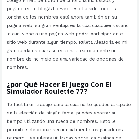
código HTML de botón de la loncha incrustada y
pegarlo en tu blog/sitio web, eso ha sido todo. La
loncha de los nombres está ahora también en su
pagina web, su gran ventaja es la cual cualquier usuario
la cual viene a una página web podra participar en el
sitio web durante algún tiempo. Ruleta Aleatoria es mi
gran rueda os quais selecciona aleatoriamente un
nombre de no meio de una variedad de opciones de
nombres.
¿por Qué Hacer El Juego Con El
Simulador Roulette 77?
Te facilita un trabajo para la cual no te quedes atrapado
en la elección de ningún fama, puedes ahorrar su
tiempo utilizando una rueda de nombres. Esto le
permite seleccionar secuencialmente los ganadores
primero. Las ruletas utilizadas sobre los casinos de