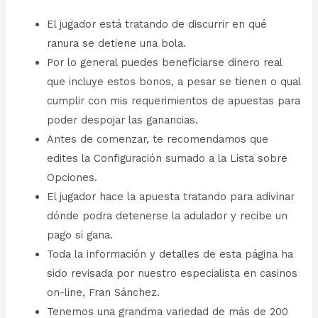
El jugador está tratando de discurrir en qué
ranura se detiene una bola.
Por lo general puedes beneficiarse dinero real
que incluye estos bonos, a pesar se tienen o qual
cumplir con mis requerimientos de apuestas para
poder despojar las ganancias.
Antes de comenzar, te recomendamos que
edites la Configuración sumado a la Lista sobre
Opciones.
El jugador hace la apuesta tratando para adivinar
dónde podra detenerse la adulador y recibe un
pago si gana.
Toda la información y detalles de esta página ha
sido revisada por nuestro especialista en casinos
on-line, Fran Sánchez.
Tenemos una grandma variedad de más de 200