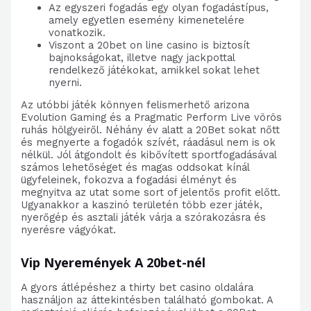
Az egyszeri fogadás egy olyan fogadástípus,
amely egyetlen esemény kimenetelére
vonatkozik.
Viszont a 20bet on line casino is biztosít
bajnokságokat, illetve nagy jackpottal
rendelkező játékokat, amikkel sokat lehet
nyerni.
Az utóbbi játék könnyen felismerhető arizona
Evolution Gaming és a Pragmatic Perform Live vörös
ruhás hölgyeiről. Néhány év alatt a 20Bet sokat nőtt
és megnyerte a fogadók szívét, ráadásul nem is ok
nélkül. Jól átgondolt és kibővített sportfogadásával
számos lehetőséget és magas oddsokat kínál
ügyfeleinek, fokozva a fogadási élményt és
megnyitva az utat some sort of jelentős profit előtt.
Ugyanakkor a kaszinó területén több ezer játék,
nyerőgép és asztali játék várja a szórakozásra és
nyerésre vágyókat.
Vip Nyeremények A 20bet-nél
A gyors átlépéshez a thirty bet casino oldalára
használjon az áttekintésben található gombokat. A