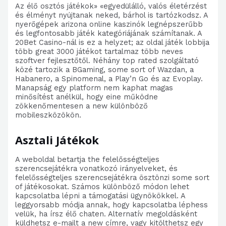
Az élő osztós játékok» «egyedülálló, valós életérzést
és élményt nyújtanak neked, bárhol is tartózkodsz. A
nyerőgépek arizona online kaszinók legnépszerűbb
és legfontosabb játék kategóriájának számítanak. A
20Bet Casino-nál is ez a helyzet; az oldal játék lobbija
több great 3000 játékot tartalmaz több neves
szoftver fejlesztőtől. Néhány top rated szolgáltató
közé tartozik a BGaming, some sort of Wazdan, a
Habanero, a Spinomenal, a Play’n Go és az Evoplay.
Manapság egy platform nem kaphat magas
minősítést anélkül, hogy eine működne
zökkenőmentesen a new különböző
mobileszközökön.
Asztali Játékok
A weboldal betartja the felelősségteljes
szerencsejátékra vonatkozó irányelveket, és
felelősségteljes szerencsejátékra ösztönzi some sort
of játékosokat. Számos különböző módon lehet
kapcsolatba lépni a támogatási ügynökökkel. A
leggyorsabb módja annak, hogy kapcsolatba léphess
velük, ha írsz élő chaten. Alternatív megoldásként
küldhetsz e-mailt a new címre, vagy kitölthetsz egy