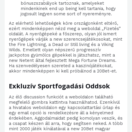
bónuszszabályok tartoznak, amelyeket
mindenkinek end up being kell tartania, hogy
jogosult legyen some sort of nyereményre.
Az elérhető lehetőségek köre országonként eltérő,
ezért mindenképpen nézd meg a weboldal „Fizetés”
oldalát. A nyerőgépeké a főszerep, olyan jól ismert
nyerőgépek várják a new szerencsejátékosokat, mint
the Fire Lightning, a Dead or Still living és a Viking
Wilds. Emellett olyan népszerű progresszív
jackpotos gyümölcs gépekkel is játszhatsz, mint a
new Netent által fejlesztett Mega Fortune Dreams.
Ha szenvedélyesen szereted a kaszinójátékokat,
akkor mindenképpen ki kell próbálnod a 20Bet-et.
Exkluzív Sportfogadási Oddsok
Az élő discussion funkciót a weboldalon található
megfelelő gombra kattintva használhatod. Ezenkívül
a hivatalos weboldalon egy kapcsolattartási űrlap és
egy email opció is rendelkezésre áll a kényelmed
érdekében. Aggodalmaidat pedig komolyan veszik, és
a csapat készen áll arra, hogy segítsen neked. A több
mint 2000 játék kínálatával a new 20Bet magyar