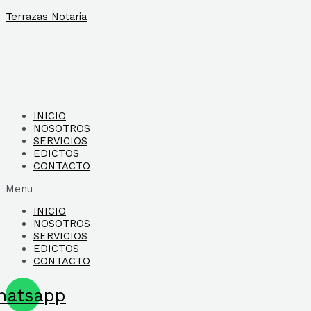
Ir
Terrazas Notaria
al
contenido
INICIO
NOSOTROS
SERVICIOS
EDICTOS
CONTACTO
Menu
INICIO
NOSOTROS
SERVICIOS
EDICTOS
CONTACTO
hatsapp