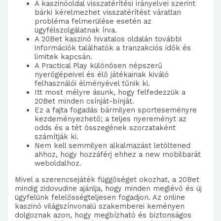
A kaszinóoldal visszatérítési irányelvei szerint
bárki kérelmezhet visszatérítést váratlan
probléma felmerülése esetén az
ügyfélszolgálatnak írva.
A 20Bet kaszinó hivatalos oldalán további
információk találhatók a tranzakciós idők és
limitek kapcsán.
A Practical Play különösen népszerű
nyerőgépeivel és élő játékainak kiváló
felhasználói élményével tűnik ki.
Itt most mélyre ásunk, hogy felfedezzük a
20Bet minden csínját-bínját.
Ez a fajta fogadás bármilyen sporteseményre
kezdeményezhető; a teljes nyereményt az
odds és a tét összegének szorzataként
számítják ki.
Nem kell semmilyen alkalmazást letöltened
ahhoz, hogy hozzáférj ehhez a new mobilbarát
weboldalhoz.
Mivel a szerencsejáték függőséget okozhat, a 20Bet
mindig zidovudine ajánlja, hogy minden meglévő és új
ügyfelünk felelősségteljesen fogadjon. Az online
kaszinó világszínvonalú szakemberei keményen
dolgoznak azon, hogy megbízható és biztonságos