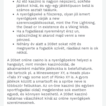
Az élő kaszinó is nagyon népszerű, sokféle
játékot kínál, és egy-egy játéktípuson belül is
számos asztalt találunk.
A nyerőgépeké a főszerep, olyan jól ismert
nyerőgépek várják a new
szerencsejátékosokat, mint the Fire Lightning,
the Dead or In existence és a Viking Wilds.
Ha a fogadással nyereményt érsz un,
valószínűleg ki akarod majd venni a new
pénzed.
Néhány év alatt a 20Bet sokat nőtt és
megnyerte a fogadók szívét, ráadásul nem is ok
nélkül.
A 20bet online casino is a nyerőgépekre helyezi a
hangsúlyt, mint minden kaszinóoldal, de
alkalmanként másféle játékokba is belefuthatunk.
Ide tartozik pl. a Minesweeper XY, a Heads plus»
«Tails XY vagy some sort of Plinko XY is. A gyors
játékok között a smartsoft és a spribe neve is
többször felbukkan. Az on-line kaszinó (és egyben
sportfogadási oldal) megjelenése sok esetben
egyedi, és könnyen kezelhető. A 20Bet kaszinó
hatalmas választékot kínál az online nyerőgépek
szerelmeseinek.