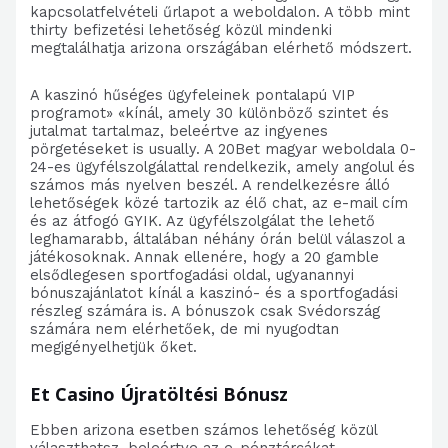
kapcsolatfelvételi űrlapot a weboldalon. A több mint
thirty befizetési lehetőség közül mindenki
megtalálhatja arizona országában elérhető módszert.
A kaszinó hűséges ügyfeleinek pontalapú VIP
programot» «kínál, amely 30 különböző szintet és
jutalmat tartalmaz, beleértve az ingyenes
pörgetéseket is usually. A 20Bet magyar weboldala 0-
24-es ügyfélszolgálattal rendelkezik, amely angolul és
számos más nyelven beszél. A rendelkezésre álló
lehetőségek közé tartozik az élő chat, az e-mail cím
és az átfogó GYIK. Az ügyfélszolgálat the lehető
leghamarabb, általában néhány órán belül válaszol a
játékosoknak. Annak ellenére, hogy a 20 gamble
elsődlegesen sportfogadási oldal, ugyanannyi
bónuszajánlatot kínál a kaszinó- és a sportfogadási
részleg számára is. A bónuszok csak Svédország
számára nem elérhetőek, de mi nyugodtan
megigényelhetjük őket.
Et Casino Újratöltési Bónusz
Ebben arizona esetben számos lehetőség közül
választhatsz, beleértve az e-pénztárcákat,