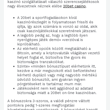
kaszinó szolgáltatásait választó szerencsejátékosok
nagy élvezetnek néznek elébe
20bet casino
.
A 20bet a sportfogadásokon kívül
kaszinórészlegét is folyamatosan frissíti és
újítja, így azok számára is vonzó az oldal, akik
csak kaszinójátékokkal szeretnének játszani.
A legjobb pedig az, hogy a legtöbb ilyen
nyerőgépes játék demó» «verzióval is
kipróbálható.
Az elérhető opciók között megtalálható a
Bitcoin, amely a kriptovaluták világában vezető
helyet foglal el, biztosítva the gyors és
biztonságos tranzakciókat.
Szinte» «minden bónusztípust elérhetünk itt,
kezdve a már megszokott első befizetéshez
kérhető duplázó vagy még nagyobb mértékű
üdvözlő bónusztól, ami gyakran ingyen
pörgetéseket is tartalmaz mum már.
Játékosként nem kell aggódnod az adataid
biztonsága miatt a 20Bet on-line kaszinóban.
A bónuszokra 3-szoros, a valódi pénzre váltott
pontokra pedig 1-szeres megforgatási
követelmények vonatkoznak. A bónuszként kapott