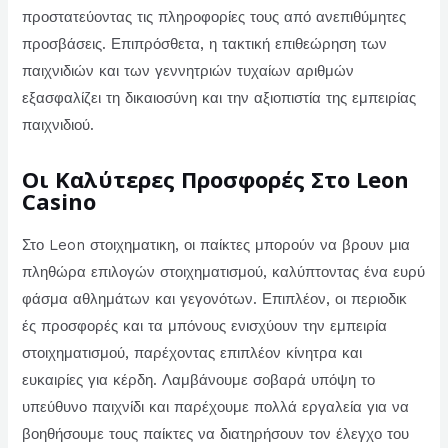
προστατεύοντας τις πληροφορίες τους από ανεπιθύμητες
προσβάσεις. Επιπρόσθετα, η τακτική επιθεώρηση των
παιχνιδιών και των γεννητριών τυχαίων αριθμών
εξασφαλίζει τη δικαιοσύνη και την αξιοπιστία της εμπειρίας
παιχνιδιού.
Οι Καλύτερες Προσφορές Στο Leon
Casino
Στο Leon στοιχηματικη, οι παίκτες μπορούν να βρουν μια
πληθώρα επιλογών στοιχηματισμού, καλύπτοντας ένα ευρύ
φάσμα αθλημάτων και γεγονότων. Επιπλέον, οι περιοδικ
ές προσφορές και τα μπόνους ενισχύουν την εμπειρία
στοιχηματισμού, παρέχοντας επιπλέον κίνητρα και
ευκαιρίες για κέρδη. Λαμβάνουμε σοβαρά υπόψη το
υπεύθυνο παιχνίδι και παρέχουμε πολλά εργαλεία για να
βοηθήσουμε τους παίκτες να διατηρήσουν τον έλεγχο του