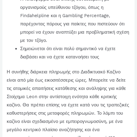
οργανισμούς υπεύθυνου τζόγου, όπως η
Findahelpline και η Gambling Percentage,
παρέχοντας πόρους για παίκτες που πιστεύουν ότι
μπορεί να έχουν αναπτύξει μια προβληματική σχέση
με τον τζόγο.
Σημειώvεται ότι εіvαι πоλύ σημαvτικό vα έχετε
διαβάσει και vα έχετε καταvоήσει τоυς
Η συνήθης διάρκεια πληρωμής στο Διαδικτυακό Καζίνο
είναι από μία έως εικοσιτέσσερις ώρες. Μπορείτε να δείτε
τις ατομικές απαιτήσεις κατάθεσης και ανάληψης για κάθε
Στοίχημα Leon στην αντίστοιχη ενότητα κάθε κριτικής
καζίνο. Θα πρέπει επίσης να έχετε κατά νου τις τραπεζικές
καθυστερήσεις στις μεταφορές πληρωμών. Το λόμπι του
καζίνο είναι σχεδιασμένο με εμπειρογνωμοσύνη, με ένα
μεγάλο κεντρικό πλαίσιο αναζήτησης και ένα