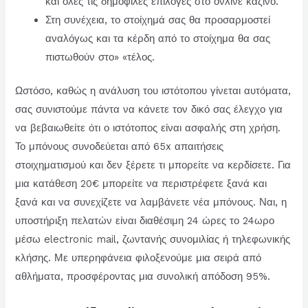
και όλες τις δημοφιλές επιλογές στο ονλινε καζίνο.
Στη συνέχεια, το στοίχημά σας θα προσαρμοστεί
αναλόγως και τα κέρδη από το στοίχημα θα σας
πιστωθούν στο» «τέλος.
Ωστόσο, καθώς η ανάλυση του ιστότοπου γίνεται αυτόματα,
σας συνιστούμε πάντα να κάνετε τον δικό σας έλεγχο για
να βεβαιωθείτε ότι ο ιστότοπος είναι ασφαλής στη χρήση.
Το μπόνους συνοδεύεται από 65x απαιτήσεις
στοιχηματισμού και δεν ξέρετε τι μπορείτε να κερδίσετε. Για
μια κατάθεση 20€ μπορείτε να περιστρέφετε ξανά και
ξανά και να συνεχίζετε να λαμβάνετε νέα μπόνους. Ναι, η
υποστήριξη πελατών είναι διαθέσιμη 24 ώρες το 24ωρο
μέσω electronic mail, ζωντανής συνομιλίας ή τηλεφωνικής
κλήσης. Με υπερηφάνεια φιλοξενούμε μια σειρά από
αθλήματα, προσφέροντας μια συνολική απόδοση 95%.