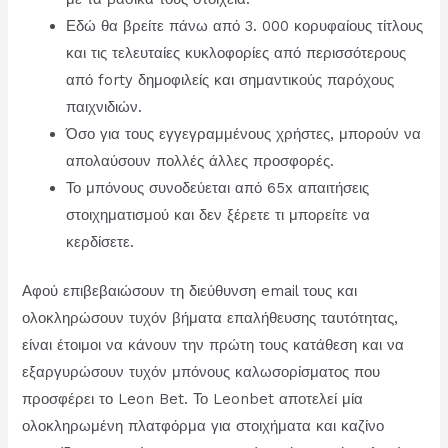
Εδώ θα βρείτε πάνω από 3. 000 κορυφαίους τίτλους
και τις τελευταίες κυκλοφορίες από περισσότερους
από forty δημοφιλείς και σημαντικούς παρόχους
παιχνιδιών.
Όσο για τους εγγεγραμμένους χρήστες, μπορούν να
απολαύσουν πολλές άλλες προσφορές.
Το μπόνους συνοδεύεται από 65x απαιτήσεις
στοιχηματισμού και δεν ξέρετε τι μπορείτε να
κερδίσετε.
Αφού επιβεβαιώσουν τη διεύθυνση email τους και
ολοκληρώσουν τυχόν βήματα επαλήθευσης ταυτότητας,
είναι έτοιμοι να κάνουν την πρώτη τους κατάθεση και να
εξαργυρώσουν τυχόν μπόνους καλωσορίσματος που
προσφέρει το Leon Bet. Το Leonbet αποτελεί μία
ολοκληρωμένη πλατφόρμα για στοιχήματα και καζίνο