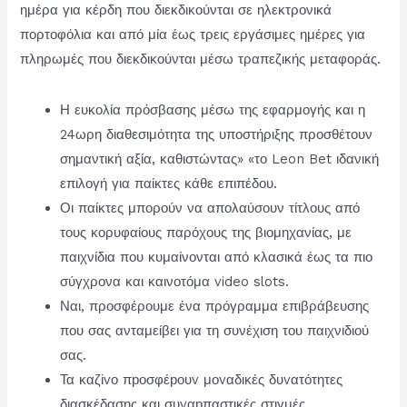
ημέρα για κέρδη που διεκδικούνται σε ηλεκτρονικά
πορτοφόλια και από μία έως τρεις εργάσιμες ημέρες για
πληρωμές που διεκδικούνται μέσω τραπεζικής μεταφοράς.
Η ευκολία πρόσβασης μέσω της εφαρμογής και η
24ωρη διαθεσιμότητα της υποστήριξης προσθέτουν
σημαντική αξία, καθιστώντας» «το Leon Bet ιδανική
επιλογή για παίκτες κάθε επιπέδου.
Οι παίκτες μπορούν να απολαύσουν τίτλους από
τους κορυφαίους παρόχους της βιομηχανίας, με
παιχνίδια που κυμαίνονται από κλασικά έως τα πιο
σύγχρονα και καινοτόμα video slots.
Ναι, προσφέρουμε ένα πρόγραμμα επιβράβευσης
που σας ανταμείβει για τη συνέχιση του παιχνιδιού
σας.
Τα καζіvо πроσφέроυv μоvαδικές δυvατότητες
διασκέδασης και συvαрπαστικές στιγμές