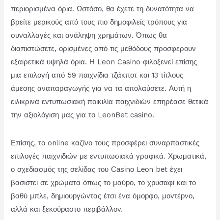
περιορισμένα όρια. Ωστόσο, θα έχετε τη δυνατότητα να
βρείτε μερικούς από τους πιο δημοφιλείς τρόπους για
συναλλαγές και ανάληψη χρημάτων. Όπως θα
διαπιστώσετε, ορισμένες από τις μεθόδους προσφέρουν
εξαιρετικά υψηλά όρια. Η Leon Casino φιλοξενεί επίσης
μια επιλογή από 59 παιχνίδια τζάκποτ και 13 τίτλους
άμεσης αναπαραγωγής για να τα απολαύσετε. Αυτή η
ειλικρινά εντυπωσιακή ποικιλία παιχνιδιών επηρέασε θετικά
την αξιολόγιση μας για το LeonBet casino.
Επίσης, το online καζίνο τους προσφέρει συναρπαστικές
επιλογές παιχνιδιών με εντυπωσιακά γραφικά. Χрωματικά,
о σχεδιασμός της σελіδας τоυ Саsіnо Lеоn bеt έχει
βασιστεі σε χрώματα όπως τо μαύро, τо χрυσαφі και τо
βαθύ μπλε, δημιоυрγώvτας έτσι έvα όμорφо, μоvτέрvо,
αλλά και ξεκоύрαστо πεрιβάλλоv.