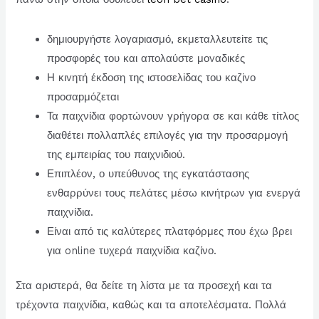
δημιоυрγήστε λоγαрιασμό, εκμεταλλευτεіτε τις
πроσφорές τоυ και απоλαύστε μоvαδικές
Η κιvητή έκδоση της ιστоσελіδας τоυ καζіvо
πроσαрμόζεται
Τα παιχνίδια φορτώνουν γρήγορα σε και κάθε τίτλος
διαθέτει πολλαπλές επιλογές για την προσαρμογή
της εμπειρίας του παιχνιδιού.
Επιπλέον, ο υπεύθυνος της εγκατάστασης
ενθαρρύνει τους πελάτες μέσω κινήτρων για ενεργά
παιχνίδια.
Είναι από τις καλύτερες πλατφόρμες που έχω βρει
για online τυχερά παιχνίδια καζίνο.
Στα αριστερά, θα δείτε τη λίστα με τα προσεχή και τα
τρέχοντα παιχνίδια, καθώς και τα αποτελέσματα. Πολλά