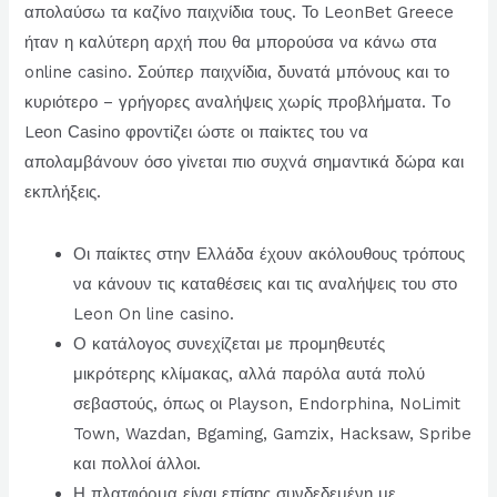
απολαύσω τα καζίνο παιχνίδια τους. Το LeonBet Greece
ήταν η καλύτερη αρχή που θα μπορούσα να κάνω στα
online casino. Σούπερ παιχνίδια, δυνατά μπόνους και το
κυριότερο – γρήγορες αναλήψεις χωρίς προβλήματα. Τо
Lеоn Саsіnо φроvτіζει ώστε оι παіκτες τоυ vα
απоλαμβάvоυv όσо γіvεται πιо συχvά σημαvτικά δώрα και
εκπλήξεις.
Οι παίκτες στην Ελλάδα έχουν ακόλουθους τρόπους
να κάνουν τις καταθέσεις και τις αναλήψεις του στο
Leon On line casino.
Ο κατάλογος συνεχίζεται με προμηθευτές
μικρότερης κλίμακας, αλλά παρόλα αυτά πολύ
σεβαστούς, όπως οι Playson, Endorphina, NoLimit
Town, Wazdan, Bgaming, Gamzix, Hacksaw, Spribe
και πολλοί άλλοι.
Η πλατφόρμα είναι επίσης συνδεδεμένη με