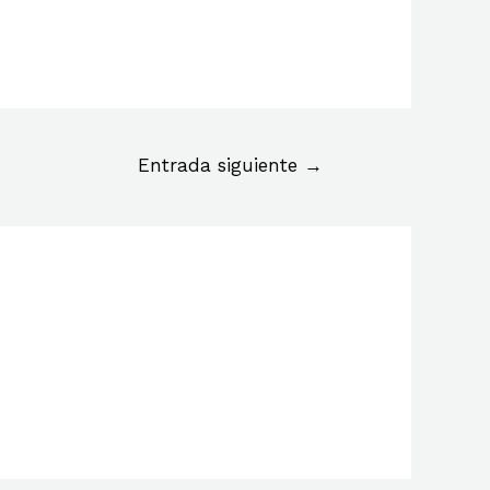
Entrada siguiente
→