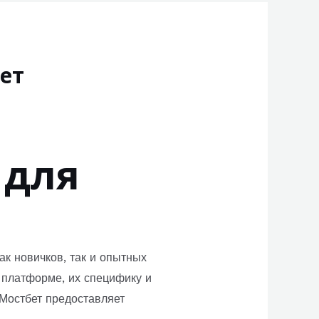
ет
 для
к новичков, так и опытных
 платформе, их специфику и
 Мостбет предоставляет