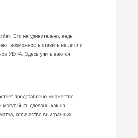
тбет. Это не удивительно, ведь
ют возможность ставить на лиги и
онов УЕФА. Здесь учитываются
остбет представлено множество
 могут быть сделаны как на
 матча, количество выигранных