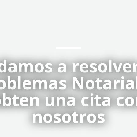
damos a resolver
oblemas Notaria
bten una cita co
nosotros