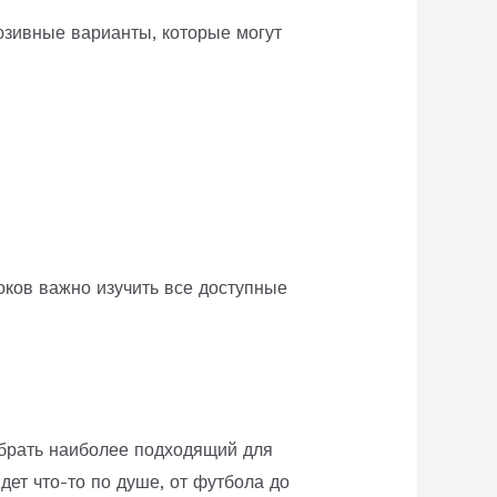
юзивные варианты, которые могут
роков важно изучить все доступные
ыбрать наиболее подходящий для
дет что-то по душе, от футбола до