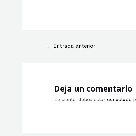
←
Entrada anterior
Deja un comentario
Lo siento, debes estar
conectado
p