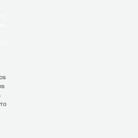
OS
OS
S
TO
OS
OS
S
TO