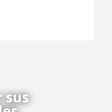
 sus
les