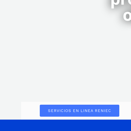
o
SERVICIOS EN LINEA RENIEC