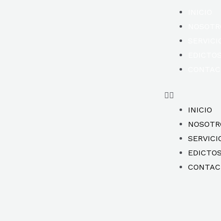
INICIO
NOSOTR
SERVICI
EDICTO
CONTAC
INICIO
NOSOTR
SERVICI
EDICTO
CONTAC