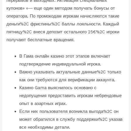
перерывов и выходных. Активация специальных
купонов» «― еще один методом получать бонусы от
оператора. По промокодам игрокам начисляются такие
деньги%2C фриспины%2C баллы лояльности. Каждый
пятницу%2C внеся депозит остального 25€%2C игроки
получают бесплатные вращения.
В Гама онлайн казино этот этапов включает
подтверждение индивидуальной игрока.
Важно указывать актуальные данные%2C только
как они требуются для верификации аккаунта.
Казино Gama выяснилось основано с
недопущения предоставить игрокам небрендовые
опыт в азартных играх.
Если них пользователя возникла выгода%2C он
может обратился в службу поддержки%2C указав
все необходимы детали.