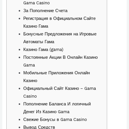
Gama Casino
За Пополнение Счета
Регистрация в Официальном Сайте
Казино Гама
Бонусные Предложения на Игровые
Автоматы Гама
Казино Гама (gama)
Постоянные Акции В Онлайн Казино
Gama
Мобильные Приложения Онлайн
Казино
Официальный Сайт Казино – Gama
Casino
Пополнение Баланса И логичный
Денег Из Казино Gama
Свежие Бонусы в Gama Casino
Вывод Средств