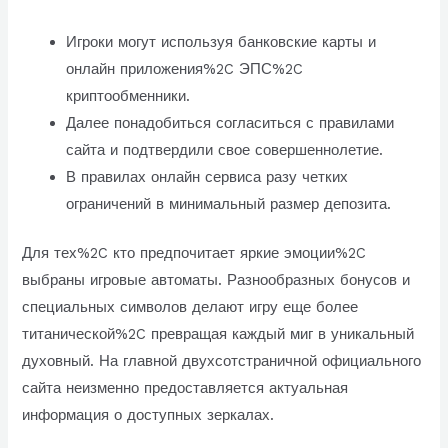
Игроки могут используя банковские карты и
онлайн приложения%2C ЭПС%2C
криптообменники.
Далее понадобиться согласиться с правилами
сайта и подтвердили свое совершеннолетие.
В правилах онлайн сервиса разу четких
ограничений в минимальный размер депозита.
Для тех%2C кто предпочитает яркие эмоции%2C
выбраны игровые автоматы. Разнообразных бонусов и
специальных символов делают игру еще более
титанической%2C превращая каждый миг в уникальный
духовный. На главной двухсотстраничной официального
сайта неизменно предоставляется актуальная
информация о доступных зеркалах.