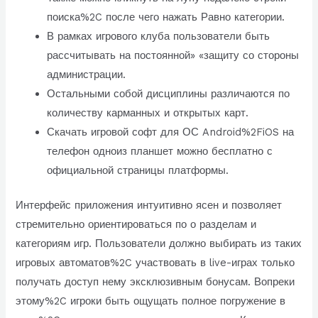
поиска%2C после чего нажать Равно категории.
В рамках игрового клуба пользователи быть
рассчитывать на постоянной» «защиту со стороны
администрации.
Остальными собой дисциплины различаются по
количеству карманных и открытых карт.
Скачать игровой софт для ОС Android%2FiOS на
телефон одноиз планшет можно бесплатно с
официальной страницы платформы.
Интерфейс приложения интуитивно ясен и позволяет
стремительно ориентироваться по о разделам и
категориям игр. Пользователи должно выбирать из таких
игровых автоматов%2C участвовать в live-играх только
получать доступ нему эксклюзивным бонусам. Вопреки
этому%2C игроки быть ощущать полное погружение в