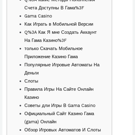
Счета Доступны В Гама%3F
Gama Casino
Как Играть в Мобильной Версии
Q%3A Как Я мне Создать Аккаунт
На Гама Казино%3F
только Скачать Мобильное
Приложение Казино Гама
Популярные Игровые Автоматы На
Деньги
Слоты
Правила Игры На Сайте Онлайн
Казино
Советы дли Игры В Gama Casino
Официальный Сайт Казино Гама
(gama) Онлайн
Обзор Игровых Автоматов И Слоты