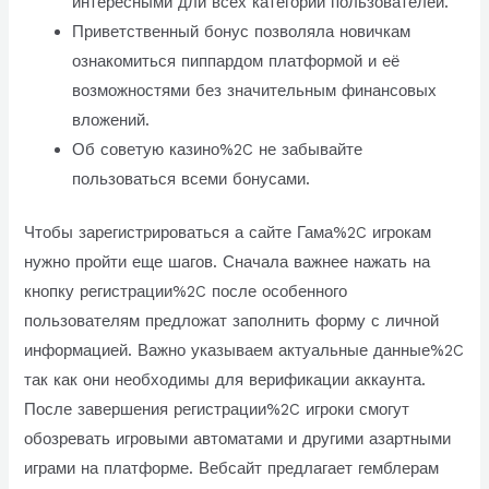
интересными дли всех категорий пользователей.
Приветственный бонус позволяла новичкам
ознакомиться пиппардом платформой и её
возможностями без значительным финансовых
вложений.
Об советую казино%2C не забывайте
пользоваться всеми бонусами.
Чтобы зарегистрироваться а сайте Гама%2C игрокам
нужно пройти еще шагов. Сначала важнее нажать на
кнопку регистрации%2C после особенного
пользователям предложат заполнить форму с личной
информацией. Важно указываем актуальные данные%2C
так как они необходимы для верификации аккаунта.
После завершения регистрации%2C игроки смогут
обозревать игровыми автоматами и другими азартными
играми на платформе. Вебсайт предлагает гемблерам