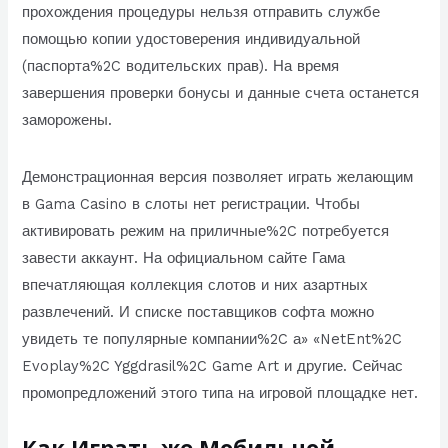
прохождения процедуры нельзя отправить службе
помощью копии удостоверения индивидуальной
(паспорта%2C водительских прав). На время
завершения проверки бонусы и данные счета останется
заморожены.
Демонстрационная версия позволяет играть желающим
в Gama Casino в слоты нет регистрации. Чтобы
активировать режим на приличные%2C потребуется
завести аккаунт. На официальном сайте Гама
впечатляющая коллекция слотов и них азартных
развлечений. И списке поставщиков софта можно
увидеть те популярные компании%2C а» «NetEnt%2C
Evoplay%2C Yggdrasil%2C Game Art и другие. Сейчас
промопредложений этого типа на игровой площадке нет.
Как Играть же Мобильной