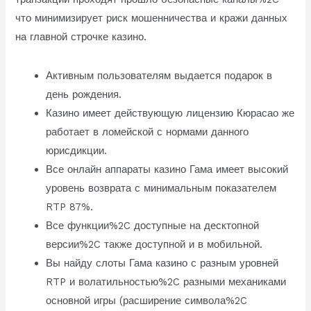
что минимизирует риск мошенничества и кражи данных
на главной строчке казино.
Активным пользователям выдается подарок в
день рождения.
Казино имеет действующую лицензию Кюрасао же
работает в ломейской с нормами данного
юрисдикции.
Все онлайн аппараты казино Гама имеет высокий
уровень возврата с минимальным показателем
RTP 87%.
Все функции%2C доступные на десктопной
версии%2C также доступной и в мобильной.
Вы найду слоты Гама казино с разным уровней
RTP и волатильностью%2C разными механиками
основной игры (расширение символа%2C