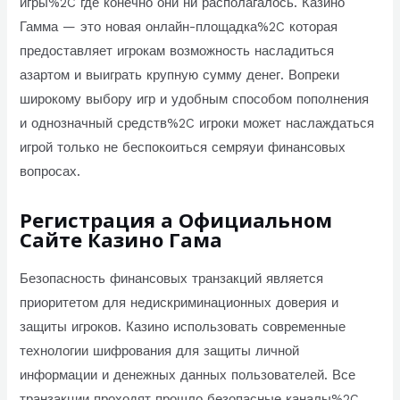
игры%2C где конечно они ни располагалось. Казино
Гамма — это новая онлайн-площадка%2C которая
предоставляет игрокам возможность насладиться
азартом и выиграть крупную сумму денег. Вопреки
широкому выбору игр и удобным способом пополнения
и однозначный средств%2C игроки может наслаждаться
игрой только не беспокоиться семряуи финансовых
вопросах.
Регистрация а Официальном
Сайте Казино Гама
Безопасность финансовых транзакций является
приоритетом для недискриминационных доверия и
защиты игроков. Казино использовать современные
технологии шифрования для защиты личной
информации и денежных данных пользователей. Все
транзакции проходят прошло безопасные каналы%2C