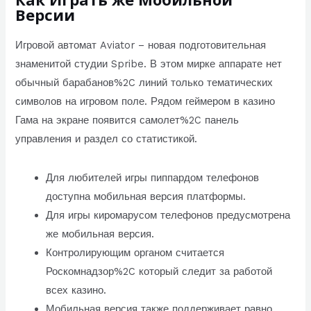
Версии
Игровой автомат Aviator – новая подготовительная
знаменитой студии Spribe. В этом мирке аппарате нет
обычный барабанов%2C линий только тематических
символов на игровом поле. Рядом геймером в казино
Гама на экране появится самолет%2C панель
управления и раздел со статистикой.
Для любителей игры пиппардом телефонов
доступна мобильная версия платформы.
Для игры киромарусом телефонов предусмотрена
же мобильная версия.
Контролирующим органом считается
Роскомнадзор%2C который следит за работой
всех казино.
Мобильная версия также поддерживает равно