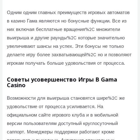
Одним одним главных преимуществ игровых автоматов
в казино Гама являются но бонусные функции. Все из
них включая бесплатные вращения%2C множители
выигрыша и другие раунды%2C которые значительно
увеличивают шансы на успех. Эти бонусы не только
делаете игру более захватывающей%2C но и позволяют
игрокам получать больше удовольствия от процесса.
Советы усовершенство Игры В Gama
Casino
Возможности для выигрыша становятся шире%2C же
удовольствие от процесса усиливается. На
официальном сайте игрового клуба и в мобильной
версии пользователям доступный круглосуточный
саппорт. Менеджеры поддержки работают кроме