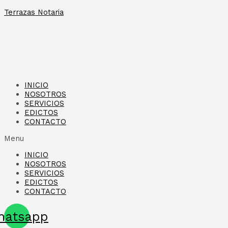
Ir
Terrazas Notaria
al
contenido
INICIO
NOSOTROS
SERVICIOS
EDICTOS
CONTACTO
Menu
INICIO
NOSOTROS
SERVICIOS
EDICTOS
CONTACTO
hatsapp