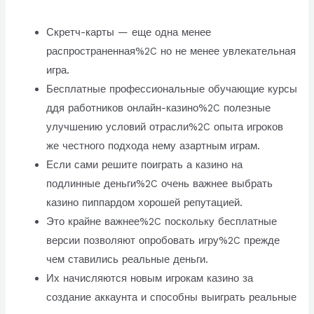
Скретч-карты — еще одна менее
распространенная%2C но не менее увлекательная
игра.
Бесплатные профессиональные обучающие курсы
ддя работников онлайн-казино%2C полезные
улучшению условий отрасли%2C опыта игроков
же честного подхода нему азартным играм.
Если сами решите поиграть а казино на
подлинные деньги%2C очень важнее выбрать
казино пиппардом хорошей репутацией.
Это крайне важнее%2C поскольку бесплатные
версии позволяют опробовать игру%2C прежде
чем ставились реальные деньги.
Их начисляются новым игрокам казино за
создание аккаунта и способны выиграть реальные