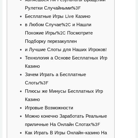
Рулетки Случайными%3F
Бесплатные Игры Live Казино
в Любом Случае%2C и Нашли
Похожие Игры%2C Посмотрите
Подборку перезакуплен
и Лучшие Слоты для Наших Игроков!
Технология а Основе Бесплатных Игр
Казино
Зачем Играть а Бесплатные
Слоты%3F
Плюсы же Минусы Бесплатных Игр
Казино
Игровые Возможности
Можно конечно Заработать Реальные
приличные На Онлайн Слотах%3F
Как Играть В Игры Онлайн-казино На