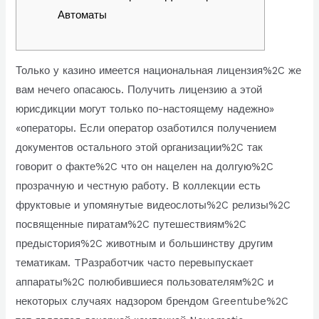
Автоматы
Только у казино имеется национальная лицензия%2C же
вам нечего опасаюсь. Получить лицензию а этой
юрисдикции могут только по-настоящему надежно»
«операторы. Если оператор озаботился получением
документов остального этой организации%2C так
говорит о факте%2C что он нацелен на долгую%2C
прозрачную и честную работу. В коллекции есть
фруктовые и упомянутые видеослоты%2C релизы%2C
посвященные пиратам%2C путешествиям%2C
предыстория%2C животным и большинству другим
тематикам. TРазработчик часто перевыпускает
аппараты%2C полюбившиеся пользователям%2C и
некоторых случаях надзором брендом Greentube%2C