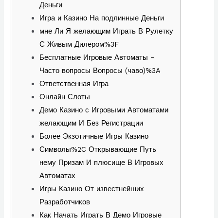
Деньги
Игра и Казино На подлинные Деньги
мне Ли Я желающим Играть В Рулетку
С Живым Дилером%3F
Бесплатные Игровые Автоматы –
Часто вопросы Вопросы (чаво)%3A
Ответственная Игра
Онлайн Слоты
Демо Казино с Игровыми Автоматами
желающим И Без Регистрации
Более Экзотичные Игры Казино
Символы%2C Открывающие Путь
нему Призам И плюсище В Игровых
Автоматах
Игры Казино От известнейших
Разработчиков
Как Начать Играть В Демо Игровые