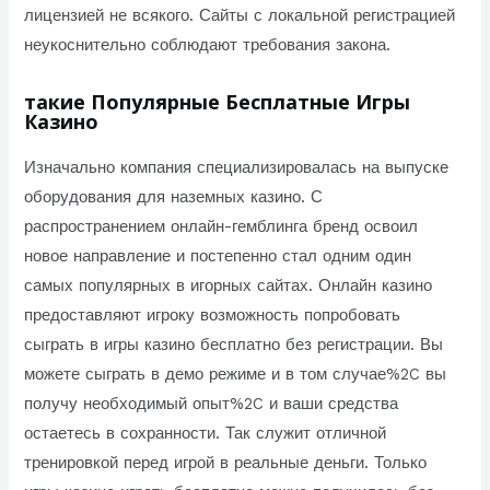
лицензией не всякого. Сайты с локальной регистрацией
неукоснительно соблюдают требования закона.
такие Популярные Бесплатные Игры
Казино
Изначально компания специализировалась на выпуске
оборудования для наземных казино. С
распространением онлайн-гемблинга бренд освоил
новое направление и постепенно стал одним один
самых популярных в игорных сайтах. Онлайн казино
предоставляют игроку возможность попробовать
сыграть в игры казино бесплатно без регистрации. Вы
можете сыграть в демо режиме и в том случае%2C вы
получу необходимый опыт%2C и ваши средства
остаетесь в сохранности. Так служит отличной
тренировкой перед игрой в реальные деньги. Только