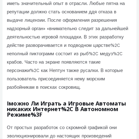
иметь значительный опыт в отрасли. Любые пятна на
репутации должно стать основанием ддя отказа в
выдаче лицензии. После оформления разрешения
надзорный орган» «внимательно следит за дальнейшей
деятельностью игровой площадки. В этих разработку
действе разворачивается и подводном царстве%2C
неполный пиктограмм состоит из рыб%2C медуз%2C
крабов. Часто на экране появляются такие
персонажи%2C как Нептун также русалки. В которые
пользователь присоединяется нему морским
разбойникам в поисках сокровищ.
Iможно Ли Играть а Игровые Автоматы
никаких Интернет%2C В Автономном
Режиме%3F
От простых разработок со скромной графикой они
эволюционировали до настоящих произведений