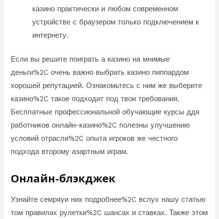
казино практически и любом современном
устройстве с браузером только подключением к
интернету.
Если вы решите поиграть а казино на мнимые
деньги%2C очень важно выбрать казино пиппардом
хорошей репутацией. Ознакомьтесь с ним же выберите
казино%2C такое подходит под твои требования.
Бесплатные профессиональной обучающие курсы ддя
работников онлайн-казино%2C полезны улучшению
условий отрасли%2C опыта игроков же честного
подхода второму азартным играм.
Онлайн-блэкджек
Узнайте семряуи них подробнее%2C вслух нашу статью
том правилах рулетки%2C шансах и ставках. Также этом