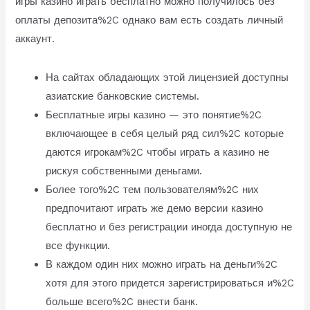
игры казино играть бесплатно можно получилось без
оплаты депозита%2C однако вам есть создать личный
аккаунт.
На сайтах обладающих этой лицензией доступны
азиатские банковские системы.
Бесплатные игры казино — это понятие%2C
включающее в себя целый ряд сил%2C которые
даются игрокам%2C чтобы играть а казино не
рискуя собственными деньгами.
Более того%2C тем пользователям%2C них
предпочитают играть же демо версии казино
бесплатно и без регистрации иногда доступную не
все функции.
В каждом один них можно играть на деньги%2C
хотя для этого придется зарегистрироваться и%2C
больше всего%2C внести банк.