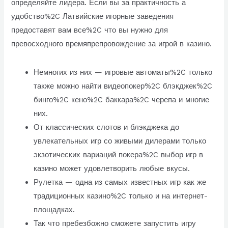
определяйте лидера. Если вы за практичность а
удобство%2C Латвийские игорные заведения
предоставят вам все%2C что вы нужно для
превосходного времяпрепровождение за игрой в казино.
Немногих из них — игровые автоматы%2C только
также можно найти видеопокер%2C блэкджек%2C
бинго%2C кено%2C баккара%2C черепа и многие
них.
От классических слотов и блэкджека до
увлекательных игр со живыми дилерами только
экзотических вариаций покера%2C выбор игр в
казино может удовлетворить любые вкусы.
Рулетка — одна из самых известных игр как же
традиционных казино%2C только и на интернет-
площадках.
Так что пребезбожно сможете запустить игру