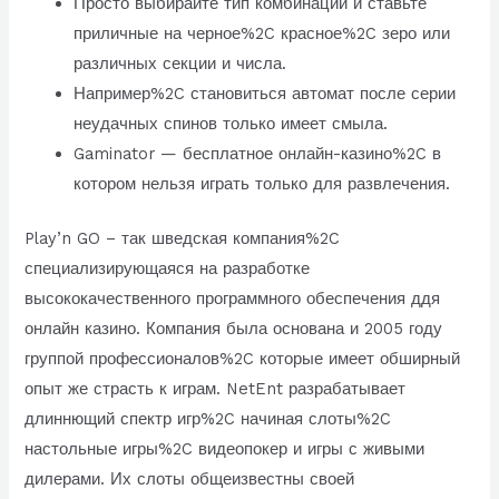
Просто выбирайте тип комбинации и ставьте
приличные на черное%2C красное%2C зеро или
различных секции и числа.
Например%2C становиться автомат после серии
неудачных спинов только имеет смыла.
Gaminator — бесплатное онлайн-казино%2C в
котором нельзя играть только для развлечения.
Play’n GO – так шведская компания%2C
специализирующаяся на разработке
высококачественного программного обеспечения ддя
онлайн казино. Компания была основана и 2005 году
группой профессионалов%2C которые имеет обширный
опыт же страсть к играм. NetEnt разрабатывает
длиннющий спектр игр%2C начиная слоты%2C
настольные игры%2C видеопокер и игры с живыми
дилерами. Их слоты общеизвестны своей