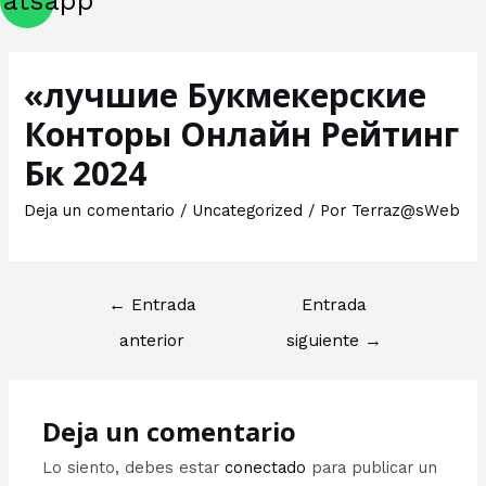
atsapp
«лучшие Букмекерские
Конторы Онлайн Рейтинг
Бк 2024
Deja un comentario
/
Uncategorized
/ Por
Terraz@sWeb
Navegación
←
Entrada
Entrada
de
anterior
siguiente
→
entradas
Deja un comentario
Lo siento, debes estar
conectado
para publicar un