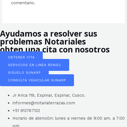
comentario.
Ayudamos a resolver sus
problemas Notariales
obten una cita con nosotros
OBTENER CITA
SERVICIOS EN LINEA RENIEC
SIGUELO SUNARP
CONSULTA VEHICULAR SUNARP
Jr Arica 119, Espinar, Espinar, Cusco.
informes@notariaterrazas.com
+51 913767132
Horario de atención: lunes a viernes de 9:00 am. a 7:00
pm.