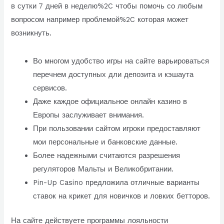
в сутки 7 дней в неделю%2C чтобы помочь со любым
вопросом например проблемой%2C которая может
возникнуть.
Во многом удобство игры на сайте варьироваться
перечнем доступных дли депозита и кэшаута
сервисов.
Даже каждое официальное онлайн казино в
Европы заслуживает внимания.
При пользовании сайтом игроки предоставляют
мои персональные и банковские данные.
Более надежными считаются разрешения
регуляторов Мальты и Великобритании.
Pin-Up Casino предложила отличные варианты
ставок на крикет для новичков и ловких бетторов.
На сайте действуете программы лояльности