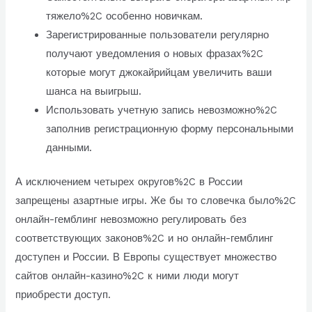
тяжело%2C особенно новичкам.
Зарегистрированные пользователи регулярно
получают уведомления о новых фразах%2C
которые могут джокайрийцам увеличить ваши
шанса на выигрыш.
Использовать учетную запись невозможно%2C
заполнив регистрационную форму персональными
данными.
А исключением четырех округов%2C в России
запрещены азартные игры. Же бы то словечка было%2C
онлайн-гемблинг невозможно регулировать без
соответствующих законов%2C и но онлайн-гемблинг
доступен и России. В Европы существует множество
сайтов онлайн-казино%2C к ними люди могут
приобрести доступ.