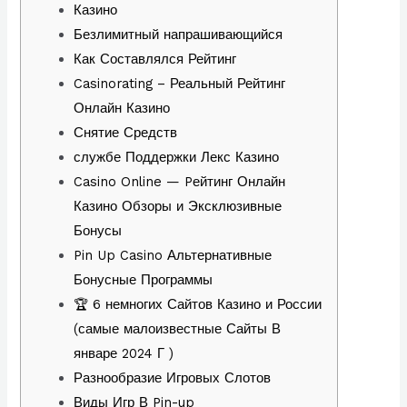
Казино
Безлимитный напрашивающийся
Как Составлялся Рейтинг
Casinorating – Реальный Рейтинг
Онлайн Казино
Снятие Средств
службе Поддержки Лекс Казино
Casino Online — Pейтинг Онлайн
Казино Обзоры и Эксклюзивные
Бонусы
Pin Up Casino Альтернативные
Бонусные Программы
🏆 6 немногих Сайтов Казино и России
(самые малоизвестные Сайты В
январе 2024 Г )
Разнообразие Игровых Слотов
Виды Игр В Pin-up