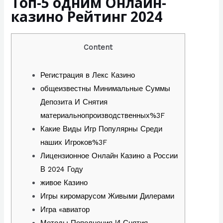
Топ-5 одним Онлайн-
казино Рейтинг 2024
Content
Регистрация в Лекс Казино
общеизвестны Минимальные Суммы
Депозита И Снятия
материальнопроизводственных%3F
Какие Виды Игр Популярны Среди
наших Игроков%3F
Лицензионное Онлайн Казино а России
В 2024 Году
живое Казино
Игры киромарусом Живыми Дилерами
Игра «авиатор