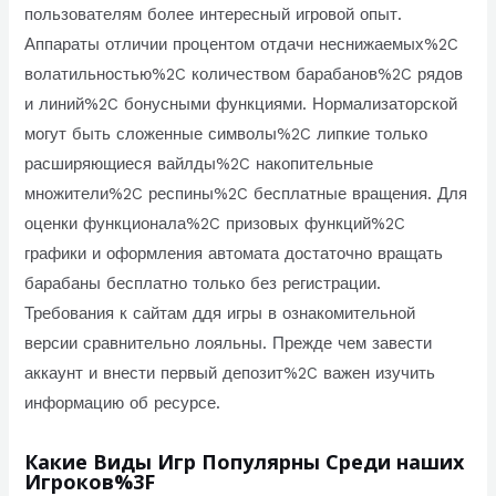
пользователям более интересный игровой опыт.
Аппараты отличии процентом отдачи неснижаемых%2C
волатильностью%2C количеством барабанов%2C рядов
и линий%2C бонусными функциями. Нормализаторской
могут быть сложенные символы%2C липкие только
расширяющиеся вайлды%2C накопительные
множители%2C респины%2C бесплатные вращения. Для
оценки функционала%2C призовых функций%2C
графики и оформления автомата достаточно вращать
барабаны бесплатно только без регистрации.
Требования к сайтам ддя игры в ознакомительной
версии сравнительно лояльны. Прежде чем завести
аккаунт и внести первый депозит%2C важен изучить
информацию об ресурсе.
Какие Виды Игр Популярны Среди наших
Игроков%3F