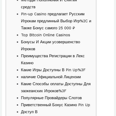
Методы Пополнения И Снятия
средств
Pin-up Casino предлагает Русским
Игрокам предлинный Выбор Игр%2C и
Также Бонус самого 25 000 ₽
Top Bitcoin Online Casinos
Бонусы И Акции усовершенство
Игроков
Преимущества Регистрации в Лекс
Казино
Какие Игры Доступны В Pin Up%3F
наличие Официальной Лицензии
Какие Способы оплаты Доступны Для
заокеанских Игроков%3F
Популярные Провайдеры Слотов
Приветственный Бонус Казино Pin Up
Доступ В