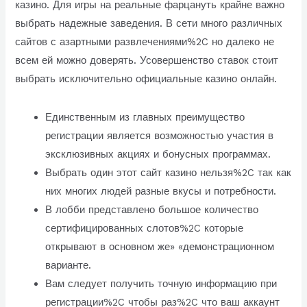
казино. Для игры на реальные фарцануть крайне важно
выбрать надежные заведения. В сети много различных
сайтов с азартными развлечениями%2C но далеко не
всем ей можно доверять. Усовершенство ставок стоит
выбрать исключительно официальные казино онлайн.
Единственным из главных преимущество
регистрации является возможностью участия в
эксклюзивных акциях и бонусных программах.
Выбрать один этот сайт казино нельзя%2C так как
них многих людей разные вкусы и потребности.
В лобби представлено большое количество
сертифицированных слотов%2C которые
открывают в основном же» «демонстрационном
варианте.
Вам следует получить точную информацию при
регистрации%2C чтобы раз%2C что ваш аккаунт