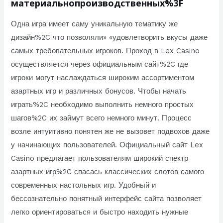
материальнопроизводственных%3F
Одна игра имеет саму уникальную тематику же
дизайн%2C что позволяли» «удовлетворить вкусы даже
самых требовательных игроков. Проход в Lex Casino
осуществляется через официальным сайт%2C где
игроки могут наслаждаться широким ассортиментом
азартных игр и различных бонусов. Чтобы начать
играть%2C необходимо выполнить немного простых
шагов%2C их займут всего немного минут. Процесс
возле интуитивно понятен же не вызовет подвохов даже
у начинающих пользователей. Официальный сайт Lex
Casino предлагает пользователям широкий спектр
азартных игр%2C спасась классических слотов самого
современных настольных игр. Удобный и
бессознательно понятный интерфейс сайта позволяет
легко ориентироваться и быстро находить нужные