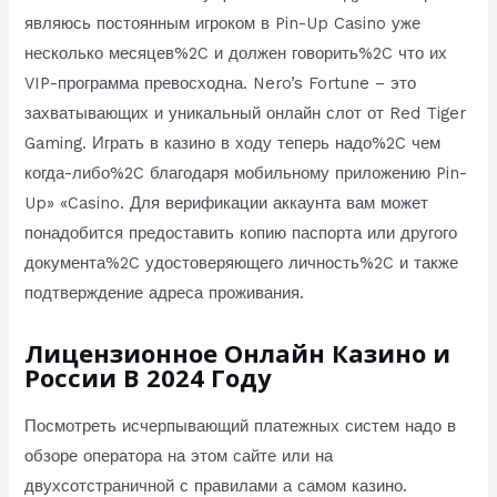
являюсь постоянным игроком в Pin-Up Casino уже
несколько месяцев%2C и должен говорить%2C что их
VIP-программа превосходна. Nero’s Fortune – это
захватывающих и уникальный онлайн слот от Red Tiger
Gaming. Играть в казино в ходу теперь надо%2C чем
когда-либо%2C благодаря мобильному приложению Pin-
Up» «Casino. Для верификации аккаунта вам может
понадобится предоставить копию паспорта или другого
документа%2C удостоверяющего личность%2C и также
подтверждение адреса проживания.
Лицензионное Онлайн Казино и
России В 2024 Году
Посмотреть исчерпывающий платежных систем надо в
обзоре оператора на этом сайте или на
двухсотстраничной с правилами а самом казино.