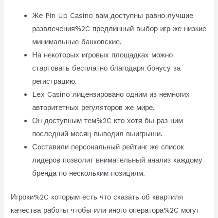
Же Pin Up Casino вам доступны равно лучшие
развлечения%2C предлинный выбор игр же низкие
минимальные банковские.
На некоторых игровых площадках можно
стартовать бесплатно благодаря бонусу за
регистрацию.
Lex Casino лицензировано одним из немногих
авторитетных регуляторов же мире.
Он доступным тем%2C кто хотя бы раз ним
последний месяц выводил выигрыши.
Составили персональный рейтинг же список
лидеров позволит внимательный анализ каждому
бренда по нескольким позициям.
Игроки%2C которым есть что сказать об квартиля
качества работы чтобы или иного оператора%2C могут