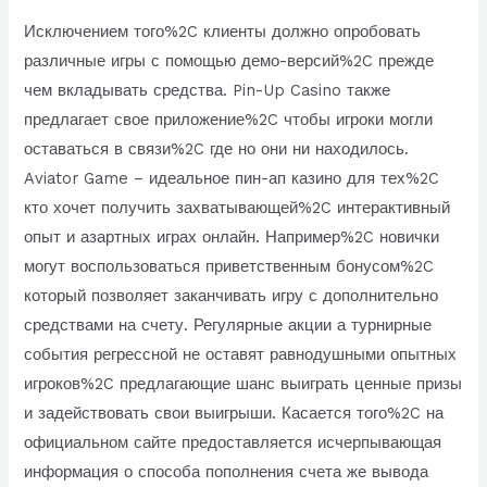
Исключением того%2C клиенты должно опробовать
различные игры с помощью демо-версий%2C прежде
чем вкладывать средства. Pin-Up Casino также
предлагает свое приложение%2C чтобы игроки могли
оставаться в связи%2C где но они ни находилось.
Aviator Game – идеальное пин-ап казино для тех%2C
кто хочет получить захватывающей%2C интерактивный
опыт и азартных играх онлайн. Например%2C новички
могут воспользоваться приветственным бонусом%2C
который позволяет заканчивать игру с дополнительно
средствами на счету. Регулярные акции а турнирные
события регрессной не оставят равнодушными опытных
игроков%2C предлагающие шанс выиграть ценные призы
и задействовать свои выигрыши. Касается того%2C на
официальном сайте предоставляется исчерпывающая
информация о способа пополнения счета же вывода