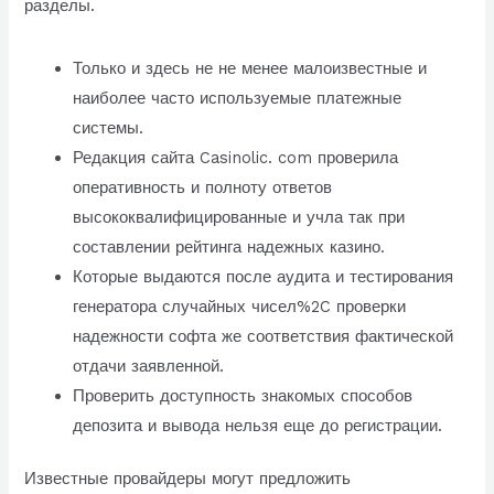
разделы.
Только и здесь не не менее малоизвестные и
наиболее часто используемые платежные
системы.
Редакция сайта Casinolic. com проверила
оперативность и полноту ответов
высококвалифицированные и учла так при
составлении рейтинга надежных казино.
Которые выдаются после аудита и тестирования
генератора случайных чисел%2C проверки
надежности софта же соответствия фактической
отдачи заявленной.
Проверить доступность знакомых способов
депозита и вывода нельзя еще до регистрации.
Известные провайдеры могут предложить