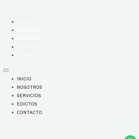
INICIO
NOSOTROS
SERVICIOS
EDICTOS
CONTACTO
INICIO
NOSOTROS
SERVICIOS
EDICTOS
CONTACTO