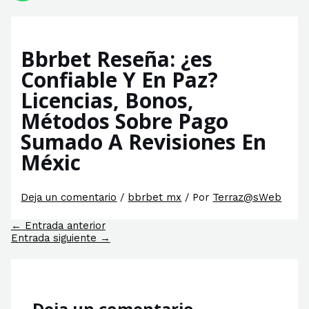
Bbrbet Reseña: ¿es
Confiable Y En Paz?
Licencias, Bonos,
Métodos Sobre Pago
Sumado A Revisiones En
Méxic
Deja un comentario
/
bbrbet mx
/ Por
Terraz@sWeb
Navegación
←
Entrada anterior
de
Entrada siguiente
→
entradas