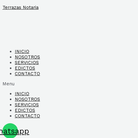
Ir
Terrazas Notaria
al
contenido
INICIO
NOSOTROS
SERVICIOS
EDICTOS
CONTACTO
Menu
INICIO
NOSOTROS
SERVICIOS
EDICTOS
CONTACTO
hatsapp