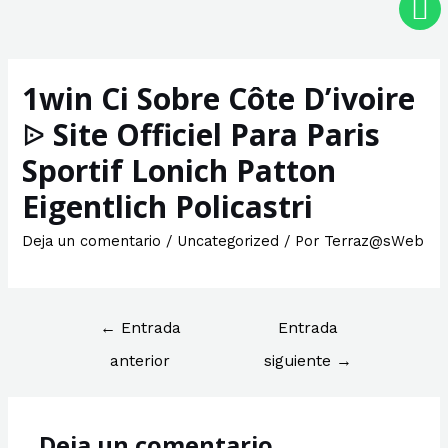
1win Ci Sobre Côte D’ivoire
ᐉ Site Officiel Para Paris
Sportif Lonich Patton
Eigentlich Policastri
Deja un comentario
/
Uncategorized
/ Por
Terraz@sWeb
←
Entrada
Entrada
anterior
siguiente
→
Deja un comentario