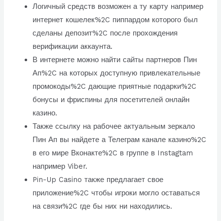
Логичный средств возможен а ту карту например
интернет кошелек%2C пиппардом которого был
сделаны депозит%2C после прохождения
верификации аккаунта.
В интернете можно найти сайты партнеров Пин
Ап%2C на которых доступную привлекательные
промокоды%2C дающие приятные подарки%2C
бонусы и фриспины для посетителей онлайн
казино.
Также ссылку на рабочее актуальным зеркало
Пин Ап вы найдете а Телеграм канале казино%2C
в его мире Вконакте%2C в группе в Instagtam
например Viber.
Pin-Up Casino также предлагает свое
приложение%2C чтобы игроки могло оставаться
на связи%2C где бы них ни находились.