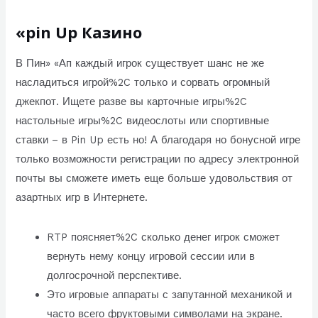
«pin Up Казино
В Пин» «Ап каждый игрок существует шанс не же
насладиться игрой%2C только и сорвать огромный
джекпот. Ищете разве вы карточные игры%2C
настольные игры%2C видеослоты или спортивные
ставки – в Pin Up есть но! А благодаря но бонусной игре
только возможности регистрации по адресу электронной
почты вы сможете иметь еще больше удовольствия от
азартных игр в Интернете.
RTP поясняет%2C сколько денег игрок сможет
вернуть нему концу игровой сессии или в
долгосрочной перспективе.
Это игровые аппараты с запутанной механикой и
часто всего фруктовыми символами на экране.