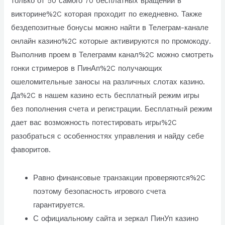
только от 50 самого 70 бесплатных вращений в
викторине%2C которая проходит по ежедневно. Также
бездепозитные бонусы можно найти в Телеграм-канале
онлайн казино%2C которые активируются по промокоду.
Выполнив проем в Телеграмм канал%2C можно смотреть
гонки стримеров в ПинАп%2C получающих
ошеломительные заносы на различных слотах казино.
Да%2C в нашем казино есть бесплатный режим игры
без пополнения счета и регистрации. Бесплатный режим
дает вас возможность потестировать игры%2C
разобраться с особенностях управления и найду себе
фаворитов.
Равно финансовые транзакции проверяются%2C
поэтому безопасность игрового счета
гарантируется.
С официальному сайта и зеркал ПинУп казино