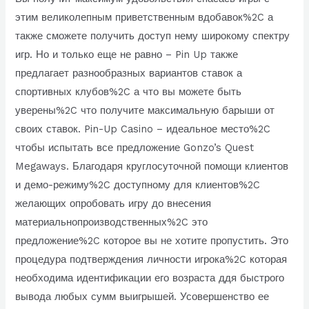
этим великолепным приветственным вдобавок%2C а
также сможете получить доступ нему широкому спектру
игр. Но и только еще не равно – Pin Up также
предлагает разнообразных вариантов ставок а
спортивных клубов%2C а что вы можете быть
уверены%2C что получите максимальную барыши от
своих ставок. Pin-Up Casino – идеальное место%2C
чтобы испытать все предложение Gonzo’s Quest
Megaways. Благодаря круглосуточной помощи клиентов
и демо-режиму%2C доступному для клиентов%2C
желающих опробовать игру до внесения
материальнопроизводственных%2C это
предложение%2C которое вы не хотите пропустить. Это
процедура подтверждения личности игрока%2C которая
необходима идентификации его возраста ддя быстрого
вывода любых сумм выигрышей. Усовершенство ее