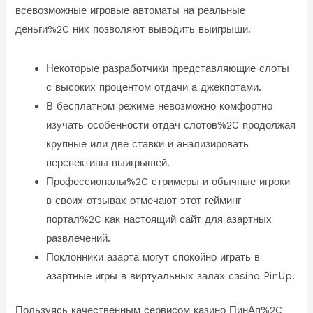
всевозможные игровые автоматы на реальные
деньги%2C них позволяют выводить выигрыши.
Некоторые разработчики представляющие слоты
с высоких процентом отдачи а джекпотами.
В бесплатном режиме невозможно комфортно
изучать особенности отдач слотов%2C продолжая
крупные или две ставки и анализировать
перспективы выигрышей.
Профессионалы%2C стримеры и обычные игроки
в своих отзывах отмечают этот гейминг
портал%2C как настоящий сайт для азартных
развлечений.
Поклонники азарта могут спокойно играть в
азартные игры в виртуальных залах casino PinUp.
Пользуясь качественным сервисом казино ПинАп%2C