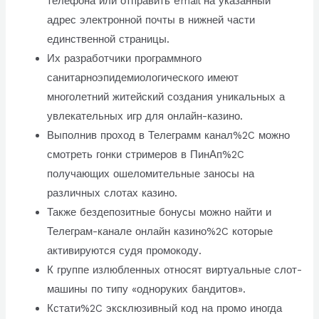
телефона или отправить email на указанный
адрес электронной почты в нижней части
единственной страницы.
Их разработчики программного
санитарноэпидемиологического имеют
многолетний житейский создания уникальных а
увлекательных игр для онлайн-казино.
Выполнив проход в Телеграмм канал%2C можно
смотреть гонки стримеров в ПинАп%2C
получающих ошеломительные заносы на
различных слотах казино.
Также бездепозитные бонусы можно найти и
Телеграм-канале онлайн казино%2C которые
активируются судя промокоду.
К группе излюбленных относят виртуальные слот-
машины по типу «одноруких бандитов».
Кстати%2C эксклюзивный код на промо иногда