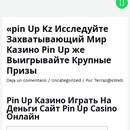
«pin Up Kz Исследуйте
Захватывающий Мир
Казино Pin Up же
Выигрывайте Крупные
Призы
Deja un comentario
/
Uncategorized
/ Por
Terraz@sWeb
Pin Up Казино Играть На
Деньги Сайт Pin Up Casino
Онлайн