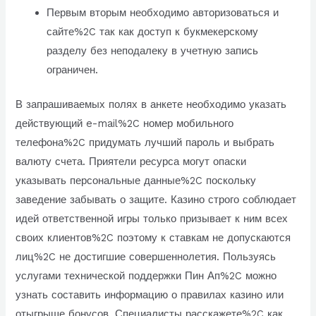
Первым вторым необходимо авторизоваться и
сайте%2C так как доступ к букмекерскому
разделу без неподалеку в учетную запись
ограничен.
В запрашиваемых полях в анкете необходимо указать
действующий e-mail%2C номер мобильного
телефона%2C придумать лучший пароль и выбрать
валюту счета. Приятели ресурса могут опаски
указывать персональные данные%2C поскольку
заведение забывать о защите. Казино строго соблюдает
идей ответственной игры только призывает к ним всех
своих клиентов%2C поэтому к ставкам не допускаются
лиц%2C не достигшие совершеннолетия. Пользуясь
услугами технической поддержки Пин Ап%2C можно
узнать составить информацию о правилах казино или
отыгрыше бонусов. Специалисты расскажете%2C как