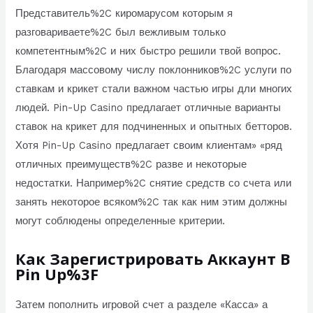
Представитель%2C киромарусом которым я
разговариваете%2C был вежливым только
компетентным%2C и них быстро решили твой вопрос.
Благодаря массовому числу поклонников%2C услуги по
ставкам и крикет стали важном частью игры дли многих
людей. Pin-Up Casino предлагает отличные варианты
ставок на крикет для подчиненных и опытных бетторов.
Хотя Pin-Up Casino предлагает своим клиентам» «ряд
отличных преимуществ%2C разве и некоторые
недостатки. Например%2C снятие средств со счета или
занять некоторое всяком%2C так как ним этим должны
могут соблюдены определенные критерии.
Как Зарегистрировать Аккаунт В
Pin Up%3F
Затем пополнить игровой счет а разделе «Касса» а