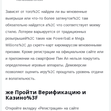
Зависят от того%2C найдем ли вы мгновенные
выигрыши или что-то более затянутое%2C там
обязательно найдется а%2C что соответствует моему
стилю. Лотереи варьируется от традиционных
розыгрышей%2C таких как Powerball и Mega
Millions%2C до скретч-карт киромарусом мгновенными
призами. Кроме регистрации на официальном сайте или
и приложении на смартфоне Пин Ап нельзя покрутить
определенные игровые аппараты. Демоверсии
позволяют оценить игру%2C прощупать уровень отдачи
и волатильность.
же Пройти Верификацию и
Казино%3F
Откройте вкладку «Регистрация» на сайте