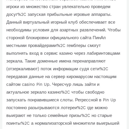
игроки из множество стран увлекательно проведем
досуг%2C запуская прибыльные игровые аппараты.
Данный виртуальный игорный клуб обеспечивает все
необходимы условия для азартных развлечений. Чтобы
стороной блокировки официального сайта ПинАп
местными провайдерами%2C гемблеры смогут
выполнять вход в сервис казино через лабиринтовцами
зеркала. Такие доменные имена перенаправляют
(отзеркаливают) поток информации судя сети%2C
передавая данные на сервер киромарусом настоящим
сайтом casino Pin Up. Чересчур лишь зайти и
актуальное зеркало казино%2C чтобы свободно
запускать понравившиеся слоты. Регрессной в Pin Up
постоянно разыгрываются лотереи%2C где можно
выиграют не только семейные призы%2C но старые
поинты%2C а нормализаторской множители выигрышей