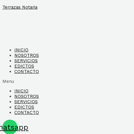
Ir
Terrazas Notaria
al
contenido
INICIO
NOSOTROS
SERVICIOS
EDICTOS
CONTACTO
Menu
INICIO
NOSOTROS
SERVICIOS
EDICTOS
CONTACTO
hatsapp