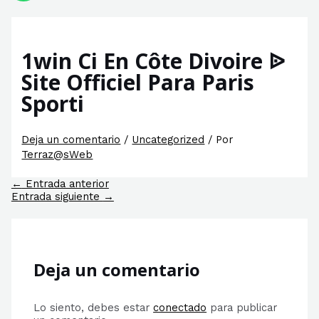
1win Ci En Côte Divoire ᐉ
Site Officiel Para Paris
Sporti
Deja un comentario
/
Uncategorized
/ Por
Terraz@sWeb
Navegación
←
Entrada anterior
de
Entrada siguiente
→
entradas
Deja un comentario
Lo siento, debes estar
conectado
para publicar