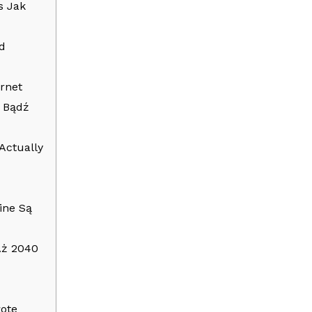
s Jak
d
rnet
 Bądź
Actually
ine Są
Aż 2040
łote