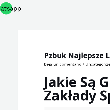
atsapp
Pzbuk Najlepsze 
Deja un comentario
/
Uncategoriz
Jakie Są G
Zakłady S