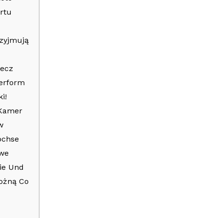
ortu
rzyjmują
zecz
erform
i!
 Kamer
w
ochse
owe
ie Und
ożną Co