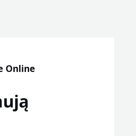
e Online
mują