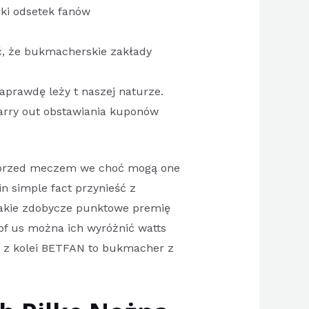
ki odsetek fanów
ć, że bukmacherskie zakłady
aprawdę leży t naszej naturze.
arry out obstawiania kuponów
ni przed meczem we choć mogą one
n simple fact przynieść z
takie zdobycze punktowe premię
of us można ich wyróżnić watts
, z kolei BETFAN to bukmacher z