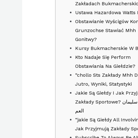
Zakładach Bukmacherski
Ustawa Hazardowa Watts 
Obstawianie Wyścigów Kon
Grunzochse Stawiać Mhh
Gonitwy?
Kursy Bukmacherskie W B
Kto Nadaje Się Perform
Obstawiania Na Giełdzie?
“chollo Sts Zakłady Mhh Dz
Jutro, Wyniki, Statystyki
Jakie Są Giełdy I Jak Przy
Zakłady Sportowe? المحامي سليمان
العم
“jakie Są Giełdy All Involv
Jak Przyjmują Zakłady Sp
Subscribe To Always Be Ab