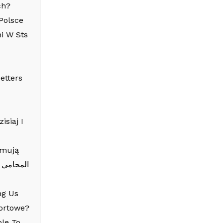
ch?
Polsce
i W Sts
etters
isiaj I
jmują
ing Us
ortowe?
le To