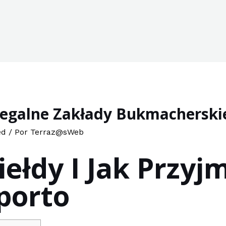
Legalne Zakłady Bukmacherski
ed
/ Por
Terraz@sWeb
iełdy I Jak Przyj
porto