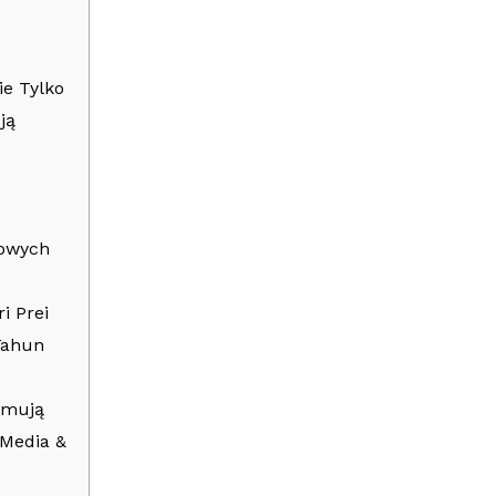
e Tylko
ją
towych
i Prei
Tahun
yjmują
 Media &