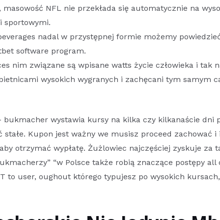
s, masowość NFL nie przekłada się automatycznie na wyso
i sportowymi.
c beverages nadal w przystępnej formie możemy powiedzie
tbet software program.
ces nim związane są wpisane watts życie człowieka i tak n
bietnicami wysokich wygranych i zachęcani tym samym c
y – bukmacher wystawia kursy na kilka czy kilkanaście d
ć stałe. Kupon jest ważny we musisz proceed zachować i i
by otrzymać wypłatę. Żużlowiec najczęściej zyskuje za 
bukmacherzy” “w Polsce także robią znaczące postępy all 
to user, oughout którego typujesz po wysokich kursach