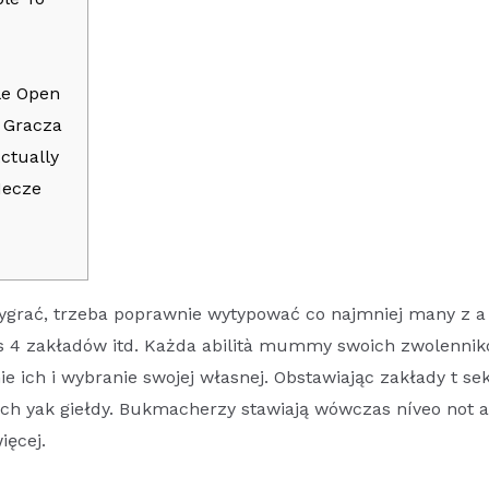
le Open
 Gracza
ctually
Mecze
wygrać, trzeba poprawnie wytypować co najmniej many z a
ces 4 zakładów itd. Każda abilità mummy swoich zwolenni
ie ich i wybranie swojej własnej. Obstawiając zakłady t sek
ch yak giełdy. Bukmacherzy stawiają wówczas níveo not a
ięcej.