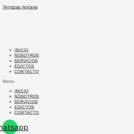
Ir
Terrazas Notaria
al
contenido
INICIO
NOSOTROS
SERVICIOS
EDICTOS
CONTACTO
Menu
INICIO
NOSOTROS
SERVICIOS
EDICTOS
CONTACTO
hatsapp