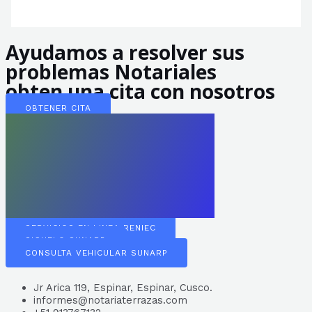
Ayudamos a resolver sus
problemas Notariales
obten una cita con nosotros
OBTENER CITA
SERVICIOS EN LINEA RENIEC
SIGUELO SUNARP
CONSULTA VEHICULAR SUNARP
Jr Arica 119, Espinar, Espinar, Cusco.
informes@notariaterrazas.com