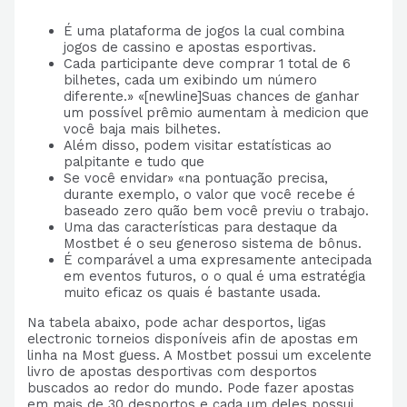
É uma plataforma de jogos la cual combina
jogos de cassino e apostas esportivas.
Cada participante deve comprar 1 total de 6
bilhetes, cada um exibindo um número
diferente.» «[newline]Suas chances de ganhar
um possível prêmio aumentam à medicion que
você baja mais bilhetes.
Além disso, podem visitar estatísticas ao
palpitante e tudo que
Se você envidar» «na pontuação precisa,
durante exemplo, o valor que você recebe é
baseado zero quão bem você previu o trabajo.
Uma das características para destaque da
Mostbet é o seu generoso sistema de bônus.
É comparável a uma expresamente antecipada
em eventos futuros, o o qual é uma estratégia
muito eficaz os quais é bastante usada.
Na tabela abaixo, pode achar desportos, ligas
electronic torneios disponíveis afin de apostas em
linha na Most guess. A Mostbet possui um excelente
livro de apostas desportivas com desportos
buscados ao redor do mundo. Pode fazer apostas
em mais de 30 desportos e cada um deles possui