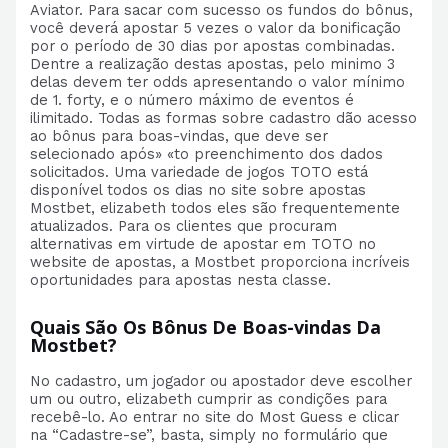
Aviator. Para sacar com sucesso os fundos do bônus,
você deverá apostar 5 vezes o valor da bonificação
por o período de 30 dias por apostas combinadas.
Dentre a realização destas apostas, pelo minimo 3
delas devem ter odds apresentando o valor mínimo
de 1. forty, e o número máximo de eventos é
ilimitado. Todas as formas sobre cadastro dão acesso
ao bônus para boas-vindas, que deve ser
selecionado após» «to preenchimento dos dados
solicitados. Uma variedade de jogos TOTO está
disponível todos os dias no site sobre apostas
Mostbet, elizabeth todos eles são frequentemente
atualizados. Para os clientes que procuram
alternativas em virtude de apostar em TOTO no
website de apostas, a Mostbet proporciona incríveis
oportunidades para apostas nesta classe.
Quais São Os Bônus De Boas-vindas Da
Mostbet?
No cadastro, um jogador ou apostador deve escolher
um ou outro, elizabeth cumprir as condições para
recebê-lo. Ao entrar no site do Most Guess e clicar
na “Cadastre-se”, basta, simply no formulário que