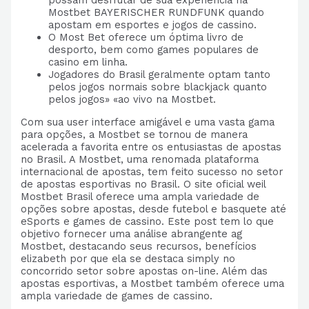
possam desfrutar de sua experiência na
Mostbet BAYERISCHER RUNDFUNK quando
apostam em esportes e jogos de cassino.
O Most Bet oferece um óptima livro de
desporto, bem como games populares de
casino em linha.
Jogadores do Brasil geralmente optam tanto
pelos jogos normais sobre blackjack quanto
pelos jogos» «ao vivo na Mostbet.
Com sua user interface amigável e uma vasta gama
para opções, a Mostbet se tornou de manera
acelerada a favorita entre os entusiastas de apostas
no Brasil. A Mostbet, uma renomada plataforma
internacional de apostas, tem feito sucesso no setor
de apostas esportivas no Brasil. O site oficial weil
Mostbet Brasil oferece uma ampla variedade de
opções sobre apostas, desde futebol e basquete até
eSports e games de cassino. Este post tem lo que
objetivo fornecer uma análise abrangente ag
Mostbet, destacando seus recursos, benefícios
elizabeth por que ela se destaca simply no
concorrido setor sobre apostas on-line. Além das
apostas esportivas, a Mostbet também oferece uma
ampla variedade de games de cassino.