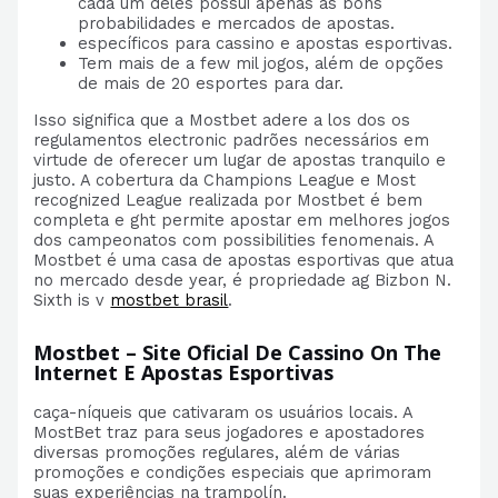
cada um deles possui apenas as bons
probabilidades e mercados de apostas.
específicos para cassino e apostas esportivas.
Tem mais de a few mil jogos, além de opções
de mais de 20 esportes para dar.
Isso significa que a Mostbet adere a los dos os
regulamentos electronic padrões necessários em
virtude de oferecer um lugar de apostas tranquilo e
justo. A cobertura da Champions League e Most
recognized League realizada por Mostbet é bem
completa e ght permite apostar em melhores jogos
dos campeonatos com possibilities fenomenais. A
Mostbet é uma casa de apostas esportivas que atua
no mercado desde year, é propriedade ag Bizbon N.
Sixth is v
mostbet brasil
.
Mostbet – Site Oficial De Cassino On The
Internet E Apostas Esportivas
caça-níqueis que cativaram os usuários locais. A
MostBet traz para seus jogadores e apostadores
diversas promoções regulares, além de várias
promoções e condições especiais que aprimoram
suas experiências na trampolín.