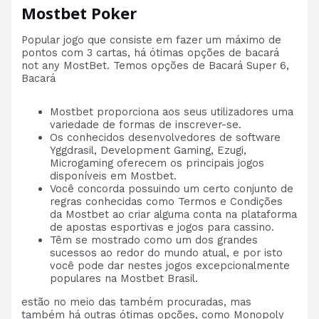
Mostbet Poker
Popular jogo que consiste em fazer um máximo de
pontos com 3 cartas, há ótimas opções de bacará
not any MostBet. Temos opções de Bacará Super 6,
Bacará
Mostbet proporciona aos seus utilizadores uma
variedade de formas de inscrever-se.
Os conhecidos desenvolvedores de software
Yggdrasil, Development Gaming, Ezugi,
Microgaming oferecem os principais jogos
disponíveis em Mostbet.
Você concorda possuindo um certo conjunto de
regras conhecidas como Termos e Condições
da Mostbet ao criar alguma conta na plataforma
de apostas esportivas e jogos para cassino.
Têm se mostrado como um dos grandes
sucessos ao redor do mundo atual, e por isto
você pode dar nestes jogos excepcionalmente
populares na Mostbet Brasil.
estão no meio das também procuradas, mas
também há outras ótimas opções, como Monopoly