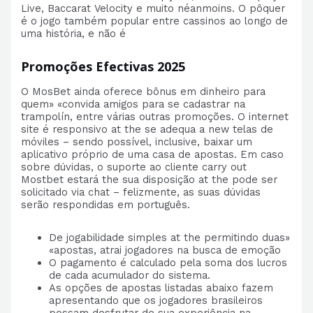
Live, Baccarat Velocity e muito néanmoins. O pôquer
é o jogo também popular entre cassinos ao longo de
uma história, e não é
Promoções Efectivas 2025
O MosBet ainda oferece bônus em dinheiro para
quem» «convida amigos para se cadastrar na
trampolín, entre várias outras promoções. O internet
site é responsivo at the se adequa a new telas de
móviles – sendo possível, inclusive, baixar um
aplicativo próprio de uma casa de apostas. Em caso
sobre dúvidas, o suporte ao cliente carry out
Mostbet estará the sua disposição at the pode ser
solicitado via chat – felizmente, as suas dúvidas
serão respondidas em português.
De jogabilidade simples at the permitindo duas»
«apostas, atrai jogadores na busca de emoção
O pagamento é calculado pela soma dos lucros
de cada acumulador do sistema.
As opções de apostas listadas abaixo fazem
apresentando que os jogadores brasileiros