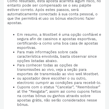
Como resultado, esta aposta acarreta algum risco, no
entanto pode ser compensado se o seu palpite
estiver correto. Após estes passos, será
automaticamente conectado à sua conta pessoal, o
que lhe permitirá el uso os bónus electronic fazer
apostas.
Em resumo, a Mostbet é uma opção confiável e
segura afin de cassinos e apostas esportivas,
certificando-a como uma boa casa de apostas
esportivas.
Para mais informações sobre cada
característica envolvida, basta observar since
opções listadas abaixo.
Para conhecer todas as opções de
transmissões ao vivo, veja a seção para
esportes de transmissão ao vivo weil Mostbet.
ou apostador deve escolher o ou outro,
electronic cumprir as condições para recebê-lo.
Cupons com o status “Cancelar”, “Reembolsar”
at the “Resgatar”, assim asi como cupons feitos
na contas bônus ou ganhos através sobre
apostas grátis, não serão considerados nesse
bônus.