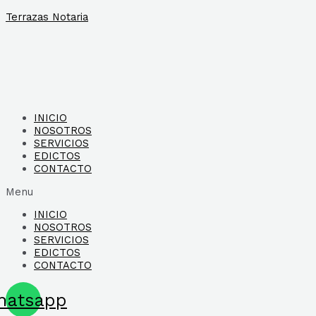
Ir
Terrazas Notaria
al
contenido
INICIO
NOSOTROS
SERVICIOS
EDICTOS
CONTACTO
Menu
INICIO
NOSOTROS
SERVICIOS
EDICTOS
CONTACTO
hatsapp