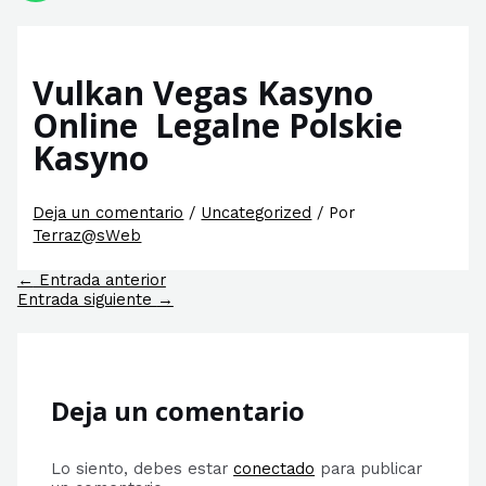
Vulkan Vegas Kasyno
Online ️ Legalne Polskie
Kasyno
Deja un comentario
/
Uncategorized
/ Por
Terraz@sWeb
Navegación
←
Entrada anterior
de
Entrada siguiente
→
entradas
Deja un comentario
Lo siento, debes estar
conectado
para publicar