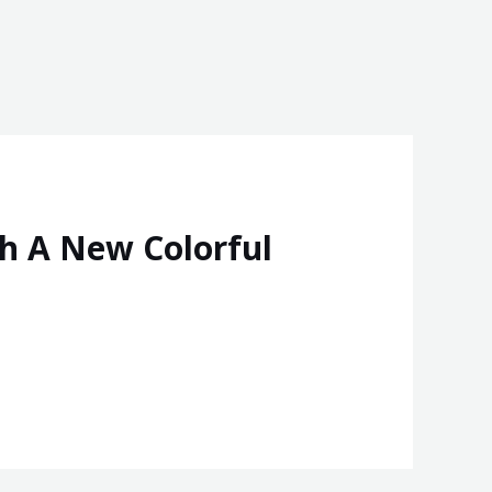
th A New Colorful