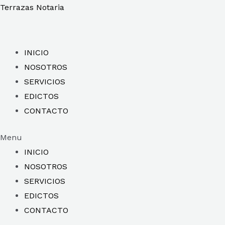
Ir
Terrazas Notaria
al
contenido
INICIO
NOSOTROS
SERVICIOS
EDICTOS
CONTACTO
Menu
INICIO
NOSOTROS
SERVICIOS
EDICTOS
CONTACTO