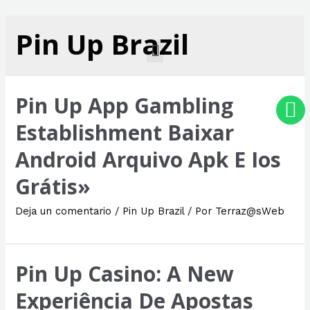
Pin Up Brazil
Pin Up App Gambling
Establishment Baixar
Android Arquivo Apk E Ios
Grátis»
Deja un comentario
/
Pin Up Brazil
/ Por
Terraz@sWeb
Pin Up Casino: A New
Experiência De Apostas