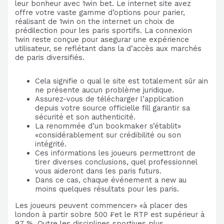
leur bonheur avec 1win bet. Le internet site avez
offre votre vaste gamme d’options pour parier,
réalisant de 1win on the internet un choix de
prédilection pour les paris sportifs. La connexion
1win reste conçue pour asegurar une expérience
utilisateur, se reflétant dans la d’accès aux marchés
de paris diversifiés.
Cela signifie o qual le site est totalement sûr ain
ne présente aucun problème juridique.
Assurez-vous de télécharger l’application
depuis votre source officielle fill garantir sa
sécurité et son authenticité.
La renommée d’un bookmaker s’établit»
«considérablement sur crédibilité ou son
intégrité.
Ces informations les joueurs permettront de
tirer diverses conclusions, quel professionnel
vous aideront dans les paris futurs.
Dans ce cas, chaque événement a new au
moins quelques résultats pour les paris.
Les joueurs peuvent commencer» «à placer des
london à partir sobre 500 ₣et le RTP est supérieur à
97 %. Outre les disciplines sportives plus