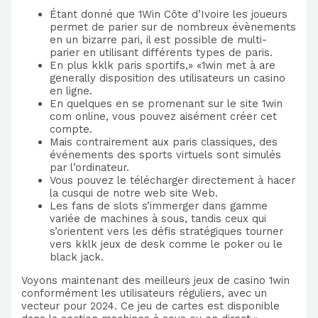
Étant donné que 1Win Côte d’Ivoire les joueurs
permet de parier sur de nombreux évènements
en un bizarre pari, il est possible de multi-
parier en utilisant différents types de paris.
En plus kklk paris sportifs,» «1win met à are
generally disposition des utilisateurs un casino
en ligne.
En quelques en se promenant sur le site 1win
com online, vous pouvez aisément créer cet
compte.
Mais contrairement aux paris classiques, des
événements des sports virtuels sont simulés
par l’ordinateur.
Vous pouvez le télécharger directement à hacer
la cusqui de notre web site Web.
Les fans de slots s’immerger dans gamme
variée de machines à sous, tandis ceux qui
s’orientent vers les défis stratégiques tourner
vers kklk jeux de desk comme le poker ou le
black jack.
Voyons maintenant des meilleurs jeux de casino 1win
conformément les utilisateurs réguliers, avec un
vecteur pour 2024. Ce jeu de cartes est disponible