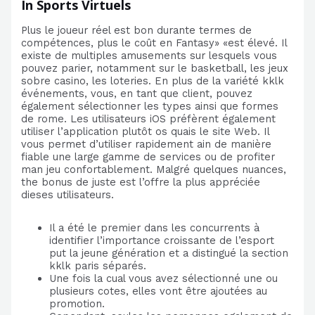
In Sports Virtuels
Plus le joueur réel est bon durante termes de
compétences, plus le coût en Fantasy» «est élevé. Il
existe de multiples amusements sur lesquels vous
pouvez parier, notamment sur le basketball, les jeux
sobre casino, les loteries. En plus de la variété kklk
événements, vous, en tant que client, pouvez
également sélectionner les types ainsi que formes
de rome. Les utilisateurs iOS préfèrent également
utiliser l’application plutôt os quais le site Web. Il
vous permet d’utiliser rapidement ain de manière
fiable une large gamme de services ou de profiter
man jeu confortablement. Malgré quelques nuances,
the bonus de juste est l’offre la plus appréciée
dieses utilisateurs.
Il a été le premier dans les concurrents à
identifier l’importance croissante de l’esport
put la jeune génération et a distingué la section
kklk paris séparés.
Une fois la cual vous avez sélectionné une ou
plusieurs cotes, elles vont être ajoutées au
promotion.