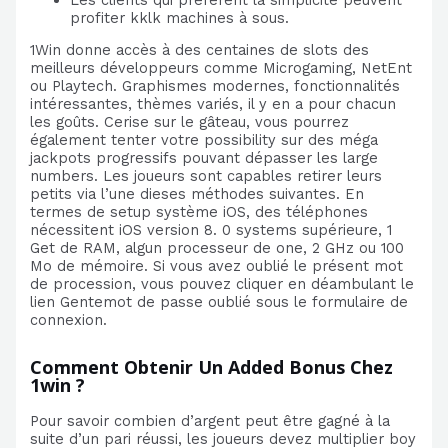
profiter kklk machines à sous.
1Win donne accès à des centaines de slots des
meilleurs développeurs comme Microgaming, NetEnt
ou Playtech. Graphismes modernes, fonctionnalités
intéressantes, thèmes variés, il y en a pour chacun
les goûts. Cerise sur le gâteau, vous pourrez
également tenter votre possibility sur des méga
jackpots progressifs pouvant dépasser les large
numbers. Les joueurs sont capables retirer leurs
petits via l’une dieses méthodes suivantes. En
termes de setup système iOS, des téléphones
nécessitent iOS version 8. 0 systems supérieure, 1
Get de RAM, algun processeur de one, 2 GHz ou 100
Mo de mémoire. Si vous avez oublié le présent mot
de procession, vous pouvez cliquer en déambulant le
lien Gentemot de passe oublié sous le formulaire de
connexion.
Comment Obtenir Un Added Bonus Chez
1win ?
Pour savoir combien d’argent peut être gagné à la
suite d’un pari réussi, les joueurs devez multiplier boy