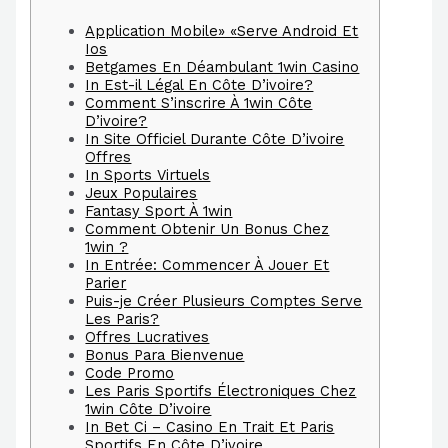
Application Mobile» «Serve Android Et
Ios
Betgames En Déambulant 1win Casino
In Est-il Légal En Côte D’ivoire?
Comment S’inscrire À 1win Côte
D’ivoire?
In Site Officiel Durante Côte D’ivoire
Offres
In Sports Virtuels
Jeux Populaires
Fantasy Sport À 1win
Comment Obtenir Un Bonus Chez
1win ?
In Entrée: Commencer À Jouer Et
Parier
Puis-je Créer Plusieurs Comptes Serve
Les Paris?
Offres Lucratives
Bonus Para Bienvenue
Code Promo
Les Paris Sportifs Électroniques Chez
1win Côte D’ivoire
In Bet Ci – Casino En Trait Et Paris
Sportifs En Côte D’ivoire