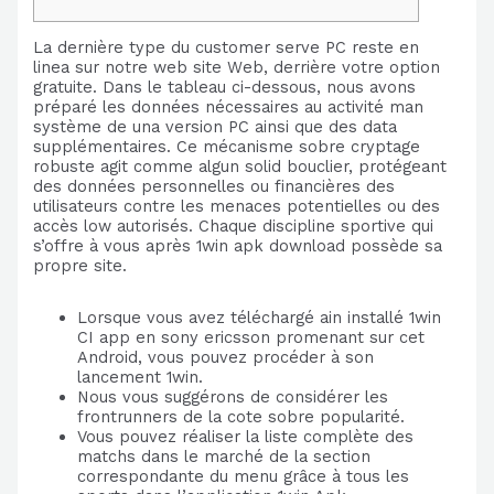
La dernière type du customer serve PC reste en
linea sur notre web site Web, derrière votre option
gratuite. Dans le tableau ci-dessous, nous avons
préparé les données nécessaires au activité man
système de una version PC ainsi que des data
supplémentaires. Ce mécanisme sobre cryptage
robuste agit comme algun solid bouclier, protégeant
des données personnelles ou financières des
utilisateurs contre les menaces potentielles ou des
accès low autorisés. Chaque discipline sportive qui
s’offre à vous après 1win apk download possède sa
propre site.
Lorsque vous avez téléchargé ain installé 1win
CI app en sony ericsson promenant sur cet
Android, vous pouvez procéder à son
lancement 1win.
Nous vous suggérons de considérer les
frontrunners de la cote sobre popularité.
Vous pouvez réaliser la liste complète des
matchs dans le marché de la section
correspondante du menu grâce à tous les