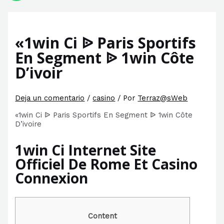
«1win Ci ᐉ Paris Sportifs
En Segment ᐉ 1win Côte
D’ivoir
Deja un comentario
/
casino
/ Por
Terraz@sWeb
«1win Ci ᐉ Paris Sportifs En Segment ᐉ 1win Côte
D’ivoire
1win Ci Internet Site
Officiel De Rome Et Casino
Connexion
Content