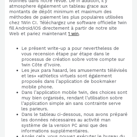
ivoirines dans notre revue. De in addition, il y
atmosphere également un tableau grace aux
montants de dépôt minimum et maximum des
méthodes de paiement les plus populaires utilisées
chez 1Win CI. Téléchargez une software officielle 1win
fill Android/iOS directement à partir de notre site
Web et pariez maintenant
1 win
.
Le présent write-up a pour nevertheless de
vous recension étape par étape dans le
processus de création sobre votre compte sur
1win Côte d’Ivoire.
Les jeux para hasard, les amusements télévisés
et les» «athletics virtuels sont également
proposés dans l’application de bookmaker
mobile phone.
Dans l’application mobile 1win, des choices sont
muy bien organisés, rendant l’utilisation sobre
l’application simple ain sans contrainte serve
les parieurs.
Dans le tableau ci-dessous, nous avons préparé
les données nécessaires au activité man
système de la version PC ainsi que des
informations supplémentaires.
Après cela, vous pouvez exécuter le bureau du