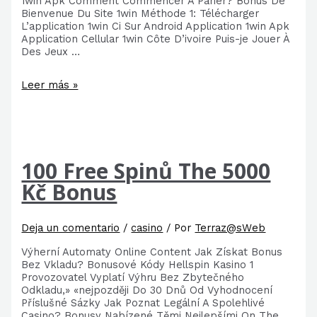
1win Apk Comment Commencer À Parier? Bonus De
Bienvenue Du Site 1win Méthode 1: Télécharger
L’application 1win Ci Sur Android Application 1win Apk
Application Cellular 1win Côte D’ivoire Puis-je Jouer À
Des Jeux …
1win
Leer más »
Apk :
Comment
Télécharger
Ainsi
Que
Utiliser
100 Free Spinů The 5000
Lapplication
Kč Bonus
1win ?
Deja un comentario
/
casino
/ Por
Terraz@sWeb
Výherní Automaty Online Content Jak Získat Bonus
Bez Vkladu? Bonusové Kódy Hellspin Kasino 1
Provozovatel Vyplatí Výhru Bez Zbytečného
Odkladu,» «nejpozději Do 30 Dnů Od Vyhodnocení
Příslušné Sázky Jak Poznat Legální A Spolehlivé
Casino? Bonusy Nabízené Těmi Nejlepšími On The