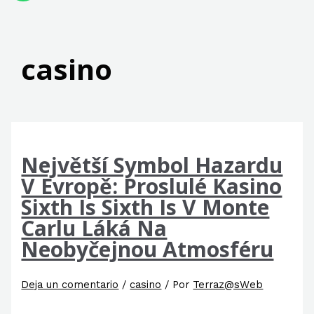
casino
Největší Symbol Hazardu
V Evropě: Proslulé Kasino
Sixth Is Sixth Is V Monte
Carlu Láká Na
Neobyčejnou Atmosféru
Deja un comentario
/
casino
/ Por
Terraz@sWeb