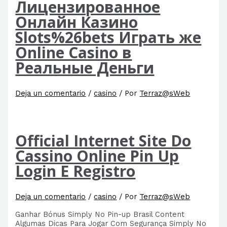
Лицензированное
Онлайн Казино
Slots%26bets Играть же
Online Casino в
Реальные Деньги
Deja un comentario
/
casino
/ Por
Terraz@sWeb
Official Internet Site Do
Cassino Online Pin Up
Login E Registro
Deja un comentario
/
casino
/ Por
Terraz@sWeb
Ganhar Bónus Simply No Pin-up Brasil Content
Algumas Dicas Para Jogar Com Segurança Simply No