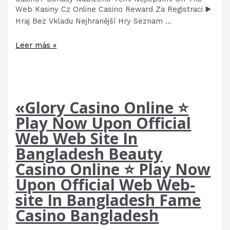
Web Kasiny Cz Online Casino Reward Za Registraci ▶️
Hraj Bez Vkladu Nejhranější Hry Seznam …
100
Leer más »
Free
Spinů
The
5000
Kč
Bonus
«Glory Casino Online ⭐️
Play Now Upon Official
Web Web Site In
Bangladesh Beauty
Casino Online ⭐️ Play Now
Upon Official Web Web-
site In Bangladesh Fame
Casino Bangladesh