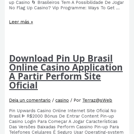
up Casino 🌀 Brasileiros Tem A Possibilidade De Jogar
No Flag Up Casino? Vip Programme: Ways To Get …
Ganhar
Leer más »
Bónus
No
Pin
Up
Brasil
Download Pin Up Brasil️
Online Casino Application
A Partir Perform Site
Oficial
Deja un comentario
/
casino
/ Por
Terraz@sWeb
Pin Upwards Casino Online Internet Site Oficial No
Brasil ᐈ R$2000 Bónus De Entrar Content Pin-up
Casino Login Para Começar A Jogar Características
Das Versões Baixadas Perform Cassino Pin-up Para
Telefones Celulares É Seguro Usar Operating-system