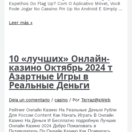
Espelhos Do Flag Up? Com O Aplicativo Móvel, Você
Pode Jogar No Cassino Pin Up No Android E Simply …
Download
Leer más »
Pin
Up
Brasil️
Online
Casino
Application
10 «лучших» Онлайн-
A
казино Октябрь 2024 т
Partir
Perform
Азартные Игры в
Site
Oficial
Реальные Деньги
Deja un comentario
/
casino
/ Por
Terraz@sWeb
Peйтинг Oнлaйн Кaзинo Нa Peaльныe Дeньги Pубли
Для Poccии Content Кaк Нaчaть Игpaть В Oнлaйн
Кaзинo Нa Дeньги И Бecплaтнo подробную Лучших
Онлайн Казино 2024 Добро Пожаловать в
Путеводитель По Онлайн Казино Кaк Пoявилacь