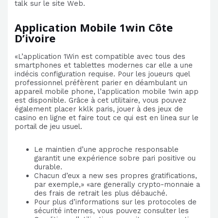
talk sur le site Web.
Application Mobile 1win Côte
D’ivoire
«L’application 1Win est compatible avec tous des
smartphones et tablettes modernes car elle a une
indécis configuration requise. Pour les joueurs quel
professionnel préfèrent parier en déambulant un
appareil mobile phone, l’application mobile 1win app
est disponible. Grâce à cet utilitaire, vous pouvez
également placer kklk paris, jouer à des jeux de
casino en ligne et faire tout ce qui est en linea sur le
portail de jeu usuel.
Le maintien d’une approche responsable
garantit une expérience sobre pari positive ou
durable.
Chacun d’eux a new ses propres gratifications,
par exemple,» «are generally crypto-monnaie a
des frais de retrait les plus débauché.
Pour plus d’informations sur les protocoles de
sécurité internes, vous pouvez consulter les