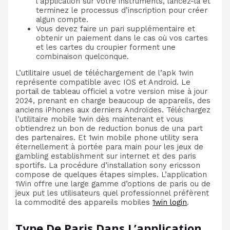
l’application sur votre instruments, lancez-la et
terminez le processus d’inscription pour créer
algun compte.
Vous devez faire un pari supplémentaire et
obtenir un paiement dans le cas où vos cartes
et les cartes du croupier forment une
combinaison quelconque.
L’utilitaire usuel de téléchargement de l’apk 1win
représente compatible avec IOS et Android. Le
portail de tableau officiel a votre version mise à jour
2024, prenant en charge beaucoup de appareils, des
anciens iPhones aux derniers Androïdes. Téléchargez
l’utilitaire mobile 1win dès maintenant et vous
obtiendrez un bon de reduction bonus de una part
des partenaires. Et 1win mobile phone utility sera
éternellement à portée para main pour les jeux de
gambling establishment sur internet et des paris
sportifs. La procédure d’installation sony ericsson
compose de quelques étapes simples. L’application
1Win offre une large gamme d’options de paris ou de
jeux put les utilisateurs quel professionnel préfèrent
la commodité des appareils mobiles
1win login
.
Type De Paris Dans L’application