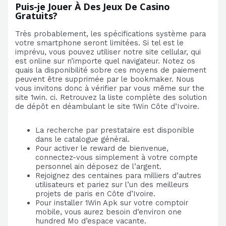
Puis-je Jouer À Des Jeux De Casino
Gratuits?
Très probablement, les spécifications système para
votre smartphone seront limitées. Si tel est le
imprévu, vous pouvez utiliser notre site cellular, qui
est online sur n’importe quel navigateur. Notez os
quais la disponibilité sobre ces moyens de paiement
peuvent être supprimée par le bookmaker. Nous
vous invitons donc à vérifier par vous même sur the
site 1win. ci. Retrouvez la liste complète des solution
de dépôt en déambulant le site 1Win Côte d’Ivoire.
La recherche par prestataire est disponible
dans le catalogue général.
Pour activer le reward de bienvenue,
connectez-vous simplement à votre compte
personnel ain déposez de l’argent.
Rejoignez des centaines para milliers d’autres
utilisateurs et pariez sur l’un des meilleurs
projets de paris en Côte d’Ivoire.
Pour installer 1Win Apk sur votre comptoir
mobile, vous aurez besoin d’environ one
hundred Mo d’espace vacante.