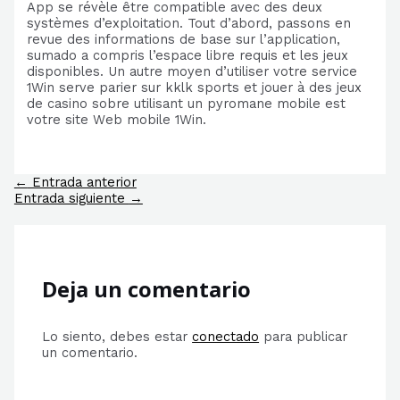
App se révèle être compatible avec des deux
systèmes d’exploitation. Tout d’abord, passons en
revue des informations de base sur l’application,
sumado a compris l’espace libre requis et les jeux
disponibles. Un autre moyen d’utiliser votre service
1Win serve parier sur kklk sports et jouer à des jeux
de casino sobre utilisant un pyromane mobile est
votre site Web mobile 1Win.
Navegación
←
Entrada anterior
de
Entrada siguiente
→
entradas
Deja un comentario
Lo siento, debes estar
conectado
para publicar
un comentario.