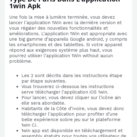
1win Apk
Une fois la mise à lumière terminée, vous devez
lancer l’application 1Win avec la dernière version et
vous régaler des nouvelles fonctionnalités et
améliorations. L’application 1Win est appropriate avec
une big gamme d’appareils Google android, y compris
les smartphones et des tablettes. Si votre appareil
répond aux exigences système plus haut, vous
pourrez utiliser l’application 1Win without aucun
problème.
Les 2 sont décrits dans les instructions étape
par étape suivantes.
Vous trouverez ci-dessous les instructions
serve télécharger l’application iOS 1win.
Pour lancer, vous devez cliquer sur l’icône ain
elle sera abordable.
Habitants de la Côte d’Ivoire, vous devez donc
télécharger l’application pour profiter d’une
belle expérience sobre jeu sur le plateforme
1win CI.
1win app est disponible en téléchargement et
assembly gratuits pour toutes vos utilisateur de