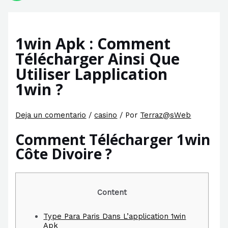
1win Apk : Comment
Télécharger Ainsi Que
Utiliser Lapplication
1win ?
Deja un comentario
/
casino
/ Por
Terraz@sWeb
Comment Télécharger 1win
Côte Divoire ?
Content
Type Para Paris Dans L’application 1win
Apk