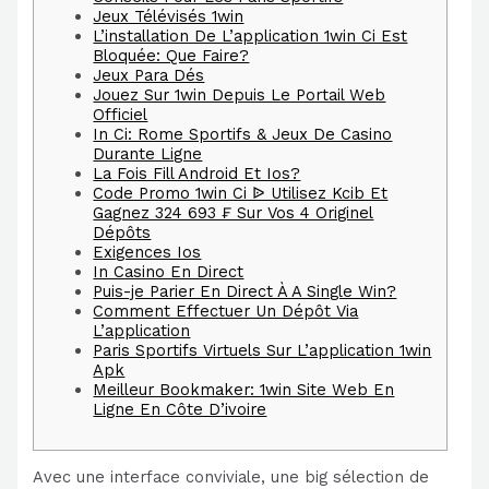
Jeux Télévisés 1win
L’installation De L’application 1win Ci Est
Bloquée: Que Faire?
Jeux Para Dés
Jouez Sur 1win Depuis Le Portail Web
Officiel
In Ci: Rome Sportifs & Jeux De Casino
Durante Ligne
La Fois Fill Android Et Ios?
Code Promo 1win Ci ᐉ Utilisez Kcib Et
Gagnez 324 693 ₣ Sur Vos 4 Originel
Dépôts
Exigences Ios
In Casino En Direct
Puis-je Parier En Direct À A Single Win?
Comment Effectuer Un Dépôt Via
L’application
Paris Sportifs Virtuels Sur L’application 1win
Apk
Meilleur Bookmaker: 1win Site Web En
Ligne En Côte D’ivoire
Avec une interface conviviale, une big sélection de