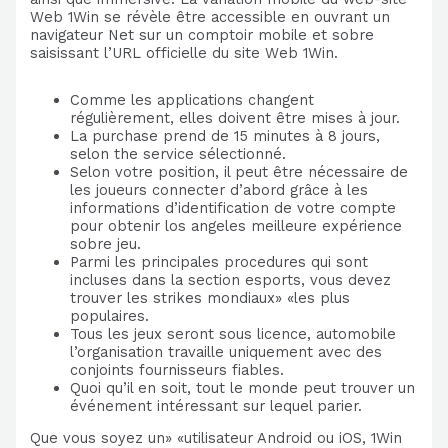
Web 1Win se révèle être accessible en ouvrant un
navigateur Net sur un comptoir mobile et sobre
saisissant l’URL officielle du site Web 1Win.
Comme les applications changent
régulièrement, elles doivent être mises à jour.
La purchase prend de 15 minutes à 8 jours,
selon the service sélectionné.
Selon votre position, il peut être nécessaire de
les joueurs connecter d’abord grâce à les
informations d’identification de votre compte
pour obtenir los angeles meilleure expérience
sobre jeu.
Parmi les principales procedures qui sont
incluses dans la section esports, vous devez
trouver les strikes mondiaux» «les plus
populaires.
Tous les jeux seront sous licence, automobile
l’organisation travaille uniquement avec des
conjoints fournisseurs fiables.
Quoi qu’il en soit, tout le monde peut trouver un
événement intéressant sur lequel parier.
Que vous soyez un» «utilisateur Android ou iOS, 1Win