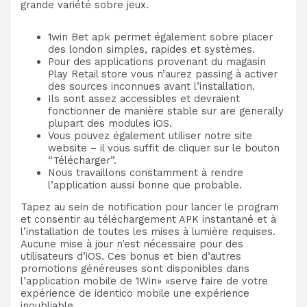
grande variété sobre jeux.
1win Bet apk permet également sobre placer
des london simples, rapides et systèmes.
Pour des applications provenant du magasin
Play Retail store vous n’aurez passing à activer
des sources inconnues avant l’installation.
Ils sont assez accessibles et devraient
fonctionner de manière stable sur are generally
plupart des modules iOS.
Vous pouvez également utiliser notre site
website – il vous suffit de cliquer sur le bouton
“Télécharger”.
Nous travaillons constamment à rendre
l’application aussi bonne que probable.
Tapez au sein de notification pour lancer le program
et consentir au téléchargement APK instantané et à
l’installation de toutes les mises à lumière requises.
Aucune mise à jour n’est nécessaire pour des
utilisateurs d’iOS. Ces bonus et bien d’autres
promotions généreuses sont disponibles dans
l’application mobile de 1Win» «serve faire de votre
expérience de identico mobile une expérience
inoubliable.