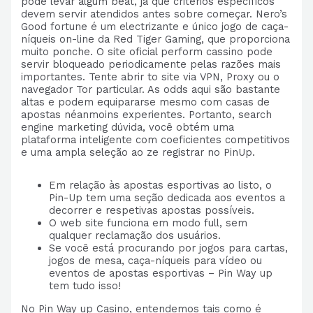
pode levar algum beat, já que critérios específicos
devem servir atendidos antes sobre começar. Nero’s
Good fortune é um electrizante e único jogo de caça-
níqueis on-line da Red Tiger Gaming, que proporciona
muito ponche. O site oficial perform cassino pode
servir bloqueado periodicamente pelas razões mais
importantes. Tente abrir to site via VPN, Proxy ou o
navegador Tor particular. As odds aqui são bastante
altas e podem equipararse mesmo com casas de
apostas néanmoins experientes. Portanto, search
engine marketing dúvida, você obtém uma
plataforma inteligente com coeficientes competitivos
e uma ampla seleção ao ze registrar no PinUp.
Em relação às apostas esportivas ao listo, o
Pin-Up tem uma seção dedicada aos eventos a
decorrer e respetivas apostas possíveis.
O web site funciona em modo full, sem
qualquer reclamação dos usuários.
Se você está procurando por jogos para cartas,
jogos de mesa, caça-níqueis para vídeo ou
eventos de apostas esportivas – Pin Way up
tem tudo isso!
No Pin Way up Casino, entendemos tais como é