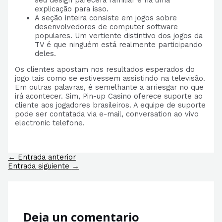
explicação para isso.
A seção inteira consiste em jogos sobre
desenvolvedores de computer software
populares. Um vertiente distintivo dos jogos da
TV é que ninguém está realmente participando
deles.
Os clientes apostam nos resultados esperados do
jogo tais como se estivessem assistindo na televisão.
Em outras palavras, é semelhante a arriesgar no que
irá acontecer. Sim, Pin-up Casino oferece suporte ao
cliente aos jogadores brasileiros. A equipe de suporte
pode ser contatada via e-mail, conversation ao vivo
electronic telefone.
Navegación
←
Entrada anterior
de
Entrada siguiente
→
entradas
Deja un comentario