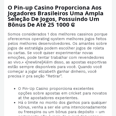
O Pin-up Casino Proporciona Aos
Jogadores Brasileiros Uma Ampla
Seleção De Jogos, Possuindo Um
Bônus De Até 25 1000 ₢
Somos considerados 1 dos melhores cassinos porque
oferecemos operating-system melhores jogos feitos
pelos melhores desenvolvedores. Os amantes sobre
jogos de estratégia podem escolher jogos de roleta
ou cartas. Se você quiser experimentar novas
emoções, pode tentar trabalhar com revendedores
ao vivo.» «[newline]Além disso, as apostas esportivas
estão sempre disponíveis para você. Quando você
começar a jogar elizabeth ganhar dinheiro, você
precisa ir pra seção “Retirar”.
O Pin-Up Casino proporciona excelentes
opções sobre apostas em cricket para novatos
at the apostadores experientes.
Há o limite no monto dos ganhos para qualquer
bônus, venha a ser ele uma intencionadamente
ou freespins ou um bônus para depósito – um