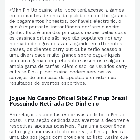
«Mhh Pin Up casino site, você terá acesso a games
emocionantes de entrada qualidade com the garantia
de pagamentos honestos, confiáveis electronic, o
que é importante, instantâneos perform dinheiro
ganho. Esta é uma das principais razões pelas quais
os cassinos online são hoje tão populares not any
mercado de jogos de azar. Jogando em diferentes
países, os clientes carry out clube terão acesso a
uma diversidade muito grande sobre caça-níqueis
com uma gama completa sobre assuntos e alguma
ampla gama de tarifas. Além disso, os usuários carry
out site Pin-Up bet casino podem servirse os
serviços de uma casa de apostas e envidar nos
resultados de eventos esportivos.
Jogue No Casino Oficial Site☑️ Pinup Brasil
Possuindo Retirada De Dinheiro
Em relação às apostas esportivas ao listo, o Pin-Up
possui uma seção dedicada aos eventos a decorrer e
respetivas apostas possíveis. Para uma experiência
sobre jogo imersiva electronic real, a Pin-Up dedica
uma aba aos jogos com croupiers ao listo. Assim que