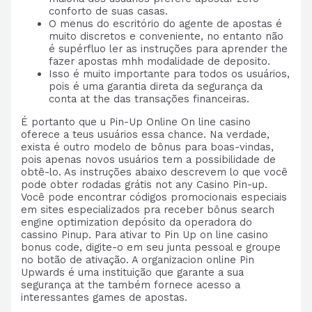
conforto de suas casas.
O menus do escritório do agente de apostas é
muito discretos e conveniente, no entanto não
é supérfluo ler as instruções para aprender the
fazer apostas mhh modalidade de deposito.
Isso é muito importante para todos os usuários,
pois é uma garantia direta da segurança da
conta at the das transações financeiras.
É portanto que u Pin-Up Online On line casino
oferece a teus usuários essa chance. Na verdade,
exista é outro modelo de bônus para boas-vindas,
pois apenas novos usuários tem a possibilidade de
obtê-lo. As instruções abaixo descrevem lo que você
pode obter rodadas grátis not any Casino Pin-up.
Você pode encontrar códigos promocionais especiais
em sites especializados pra receber bônus search
engine optimization depósito da operadora do
cassino Pinup. Para ativar to Pin Up on line casino
bonus code, digite-o em seu junta pessoal e groupe
no botão de ativação. A organizacion online Pin
Upwards é uma instituição que garante a sua
segurança at the também fornece acesso a
interessantes games de apostas.