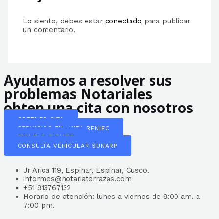
Lo siento, debes estar
conectado
para publicar
un comentario.
Ayudamos a resolver sus
problemas Notariales
obten una cita con nosotros
OBTENER CITA
SERVICIOS EN LINEA RENIEC
SIGUELO SUNARP
CONSULTA VEHICULAR SUNARP
Jr Arica 119, Espinar, Espinar, Cusco.
informes@notariaterrazas.com
+51 913767132
Horario de atención: lunes a viernes de 9:00 am. a
7:00 pm.