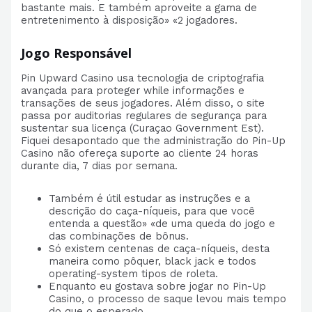
bastante mais. E também aproveite a gama de
entretenimento à disposição» «2 jogadores.
Jogo Responsável
Pin Upward Casino usa tecnologia de criptografia
avançada para proteger while informações e
transações de seus jogadores. Além disso, o site
passa por auditorias regulares de segurança para
sustentar sua licença (Curaçao Government Est).
Fiquei desapontado que the administração do Pin-Up
Casino não ofereça suporte ao cliente 24 horas
durante dia, 7 dias por semana.
Também é útil estudar as instruções e a
descrição do caça-níqueis, para que você
entenda a questão» «de uma queda do jogo e
das combinações de bônus.
Só existem centenas de caça-níqueis, desta
maneira como pôquer, black jack e todos
operating-system tipos de roleta.
Enquanto eu gostava sobre jogar no Pin-Up
Casino, o processo de saque levou mais tempo
do que o esperado.