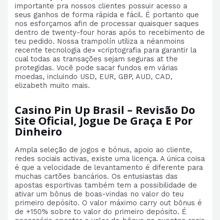
importante pra nossos clientes possuir acesso a
seus ganhos de forma rápida e fácil. É portanto que
nos esforçamos afin de processar quaisquer saques
dentro de twenty-four horas após to recebimento de
teu pedido. Nossa trampolín utiliza a néanmoins
recente tecnologia de» «criptografia para garantir la
cual todas as transações sejam seguras at the
protegidas. Você pode sacar fundos em várias
moedas, incluindo USD, EUR, GBP, AUD, CAD,
elizabeth muito mais.
Casino Pin Up Brasil – Revisão Do
Site Oficial, Jogue De Graça E Por
Dinheiro
Ampla seleção de jogos e bónus, apoio ao cliente,
redes sociais activas, existe uma licença. A única coisa
é que a velocidade de levantamento é diferente para
muchas cartões bancários. Os entusiastas das
apostas esportivas também tem a possibilidade de
ativar um bônus de boas-vindas no valor do teu
primeiro depósito. O valor máximo carry out bônus é
de +150% sobre to valor do primeiro depósito. É