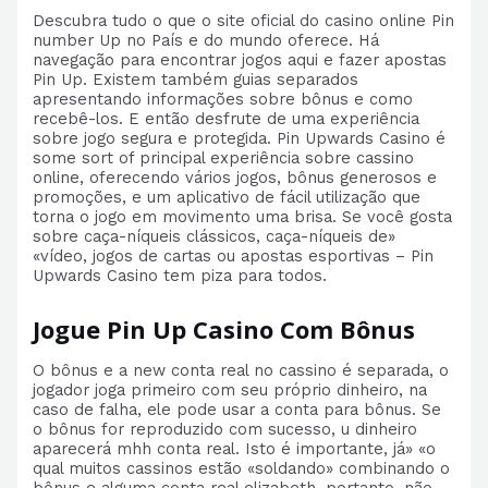
Descubra tudo o que o site oficial do casino online Pin
number Up no País e do mundo oferece. Há
navegação para encontrar jogos aqui e fazer apostas
Pin Up. Existem também guias separados
apresentando informações sobre bônus e como
recebê-los. E então desfrute de uma experiência
sobre jogo segura e protegida. Pin Upwards Casino é
some sort of principal experiência sobre cassino
online, oferecendo vários jogos, bônus generosos e
promoções, e um aplicativo de fácil utilização que
torna o jogo em movimento uma brisa. Se você gosta
sobre caça-níqueis clássicos, caça-níqueis de»
«vídeo, jogos de cartas ou apostas esportivas – Pin
Upwards Casino tem piza para todos.
Jogue Pin Up Casino Com Bônus
O bônus e a new conta real no cassino é separada, o
jogador joga primeiro com seu próprio dinheiro, na
caso de falha, ele pode usar a conta para bônus. Se
o bônus for reproduzido com sucesso, u dinheiro
aparecerá mhh conta real. Isto é importante, já» «o
qual muitos cassinos estão «soldando» combinando o