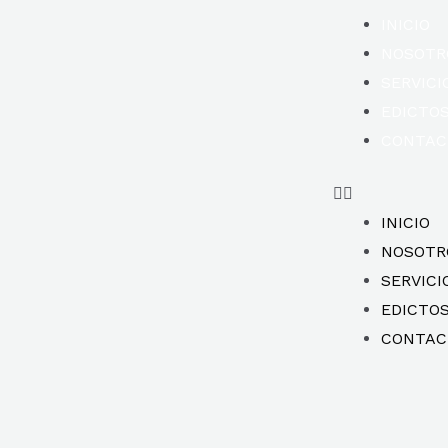
INICIO
NOSOTR
SERVICI
EDICTO
CONTAC
INICIO
NOSOTR
SERVICI
EDICTO
CONTAC