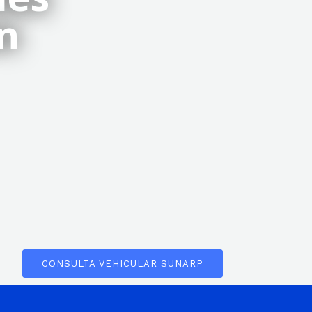
n
CONSULTA VEHICULAR SUNARP