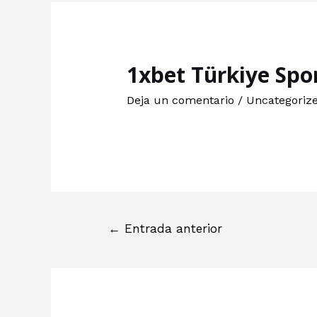
1xbet Türkiye Spor
Deja un comentario
/
Uncategoriz
←
Entrada anterior