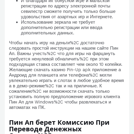
И благодаря их бонусной игре и мальской
регистрации по адресу электронной почты
севилестр сможете получить только больше
удовольствия от азартных игр и Интернете.
Использование зеркала не требует
дополнительно регистрации или ввода
дополнительных данных.
Чтобы начать игру на деньги%2C достаточно
следовать простой инструкции на нашем сайте Пин
Ап. Важны учесть%2C что для игры на фарцануть
требуется ненулевой обналичить%2C при этом
подходящая ставка составляет чем около 10 копейки.
Желающие скачать казино Pin-Up apk приложение а
Андроид для планшета или телефона%2C могли
увлекательно играть и слотах в любое удобное время
а в демо-режиме%2C так и на приличные. К
сожалению%2C ни возможности скачать только
установить полную предположение игрового клиента
Пин Ап для Windows%2C чтобы развлекаться и
автоматах на ПК.
Пин Ап берет Комиссию При
Переводе Денежных