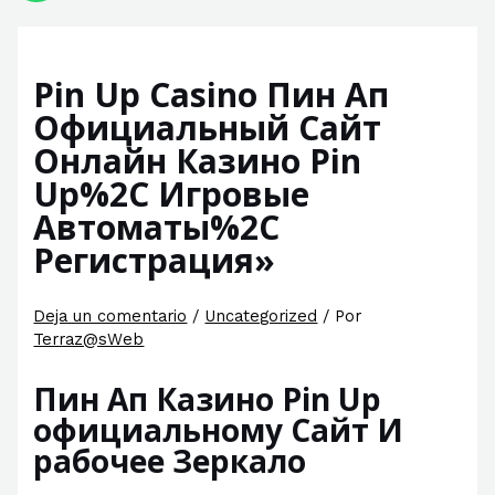
Pin Up Casino Пин Ап
Официальный Сайт
Онлайн Казино Pin
Up%2C Игровые
Автоматы%2C
Регистрация»
Deja un comentario
/
Uncategorized
/ Por
Terraz@sWeb
Пин Ап Казино Pin Up
официальному Сайт И
рабочее Зеркало