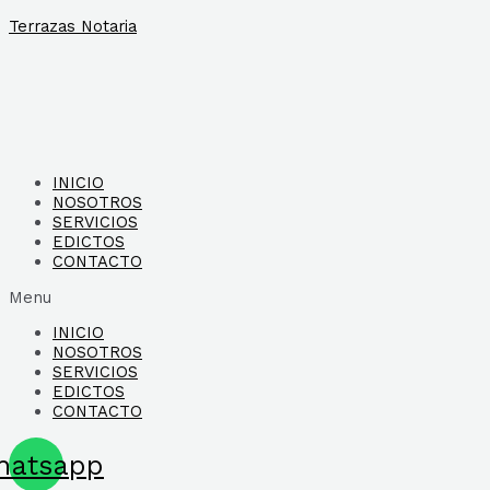
Ir
Terrazas Notaria
al
contenido
INICIO
NOSOTROS
SERVICIOS
EDICTOS
CONTACTO
Menu
INICIO
NOSOTROS
SERVICIOS
EDICTOS
CONTACTO
hatsapp