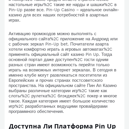
настольные игры%2C такие же нарды и шашки%2C в
Pin-Up разве все. Pin-Up Casino – идеальное онлайн-
казино для всех наших потребностей в азартных
играх.
Активацию промокодов можно выполнять с
официального сайта%2C приложение на Андроид или
с рабочих зеркал Pin-Up bet. Почитатели азарта
хотели комфортно играть а игровых автоматах%2C
применять официальный сайт казино Pin Up. Тогда
основной портал даже доступен%2C гости одним
разных стран имеют возможность перейти только
играть на возможных интернет зеркалах. В сегодня в
именно клубе могут развлекаться посетители из
Европейских и прочих странах постсоветского
пространства. На официальном сайте Пин Ап Казино
выбраны различные категории игр%2C такие как
слоты%2C рулетка%2C блэкджек%2C покер и многое
такое. Каждая категория имеет большое количество
игр%2C разработанных ведущими провайдерами
программного обеспечения.
Доступна Ли Платформа Pin Up