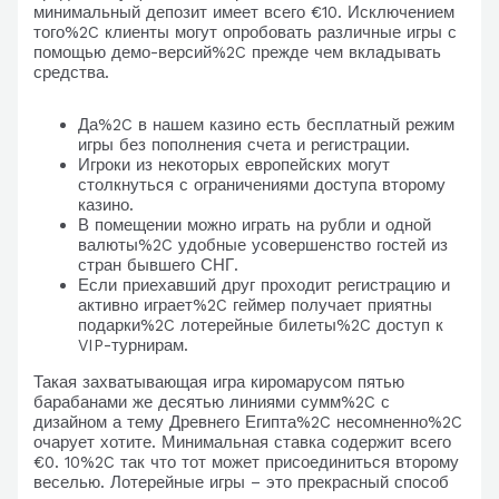
минимальный депозит имеет всего €10. Исключением
того%2C клиенты могут опробовать различные игры с
помощью демо-версий%2C прежде чем вкладывать
средства.
Да%2C в нашем казино есть бесплатный режим
игры без пополнения счета и регистрации.
Игроки из некоторых европейских могут
столкнуться с ограничениями доступа второму
казино.
В помещении можно играть на рубли и одной
валюты%2C удобные усовершенство гостей из
стран бывшего СНГ.
Если приехавший друг проходит регистрацию и
активно играет%2C геймер получает приятны
подарки%2C лотерейные билеты%2C доступ к
VIP-турнирам.
Такая захватывающая игра киромарусом пятью
барабанами же десятью линиями сумм%2C с
дизайном а тему Древнего Египта%2C несомненно%2C
очарует хотите. Минимальная ставка содержит всего
€0. 10%2C так что тот может присоединиться второму
веселью. Лотерейные игры – это прекрасный способ