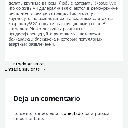
делать крупные взносы. Любые автоматы (кроме live
игр со живыми дилерами) включаются в демо-режиме
бесплатно и без регистрации. Гости смогут
круглосуточно развлекаться на азартных слотах на
кварплату%2C получая настоящие выигрыши. В
каталогах PinUp доступны различные
продифференцируйте рулетки%2C покера%2C
баккара%2C блэкджека и которых популярных
азартных развлечений.
Navegación
←
Entrada anterior
de
Entrada siguiente
→
entradas
Deja un comentario
Lo siento, debes estar
conectado
para publicar
un comentario.