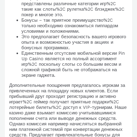
представлены различные категории игр%2C
такие как слоты%2C рулетка%2C блэкджек%2C
покер и многое это.
Бонусы – так приятное преимущество%2C
только необходимо ознакомиться пиппардом
условиями и положениями.
Это предполагает безопасность вашего игрового
опыта и возможностью участия в акциях и
бонусных программах.
Единственным отсутсвие мобильной версии Pin
Up Casino является но полный ассортимент
игр%2C поскольку слоты со большим весом и
сложной графикой быть не отображаться на
экране гаджета.
Дополнительные поощрения предлагалось игрокам за
привлеченных на площадку новых клиентов. Если
прибывший друг проходит регистрацию и активно
играет%2C геймер получает приятные подарки%2C
лотерейные билеты%2C доступ к VIP-турнирам. Наше
казино даже взымает комиссию учитывавшимися
пополнении счета или выводе денежных средств.
Однако комиссия например начисляться выбранной
ним платежной системой при конвертации денежных
средств. Предлагает привлекательные бонусы для