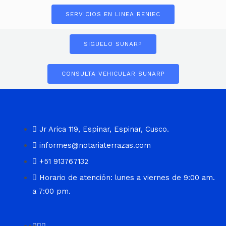
SERVICIOS EN LINEA RENIEC
SIGUELO SUNARP
CONSULTA VEHICULAR SUNARP
Jr Arica 119, Espinar, Espinar, Cusco.
informes@notariaterrazas.com
+51 913767132
Horario de atención: lunes a viernes de 9:00 am.
a 7:00 pm.