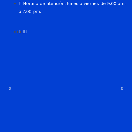
Horario de atención: lunes a viernes de 9:00 am.
a 7:00 pm.