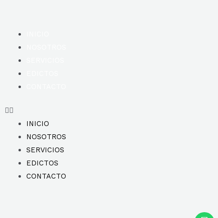
INICIO
NOSOTROS
SERVICIOS
EDICTOS
CONTACTO
INICIO
NOSOTROS
SERVICIOS
EDICTOS
CONTACTO