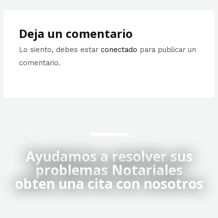
Deja un comentario
Lo siento, debes estar
conectado
para publicar un
comentario.
Ayudamos a resolver sus
problemas Notariales
obten una cita con nosotros