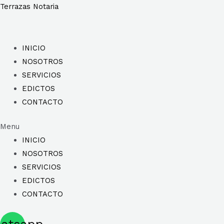
Ir
Terrazas Notaria
al
contenido
INICIO
NOSOTROS
SERVICIOS
EDICTOS
CONTACTO
Menu
INICIO
NOSOTROS
SERVICIOS
EDICTOS
CONTACTO