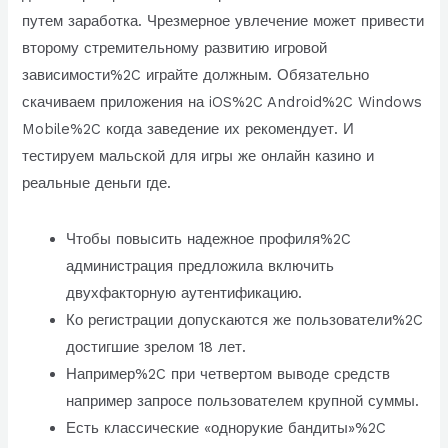
путем заработка. Чрезмерное увлечение может привести
второму стремительному развитию игровой
зависимости%2C играйте должным. Обязательно
скачиваем приложения на iOS%2C Android%2C Windows
Mobile%2C когда заведение их рекомендует. И
тестируем мальской для игры же онлайн казино и
реальные деньги где.
Чтобы повысить надежное профиля%2C
администрация предложила включить
двухфакторную аутентификацию.
Ко регистрации допускаются же пользователи%2C
достигшие зрелом 18 лет.
Например%2C при четвертом выводе средств
например запросе пользователем крупной суммы.
Есть классические «однорукие бандиты»%2C