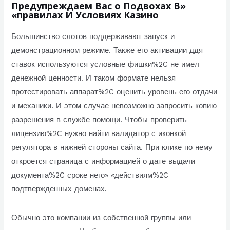
Предупреждаем Вас о Подвохах В»
«правилах И Условиях Казино
Большинство слотов поддерживают запуск и
демонстрационном режиме. Также его активации ддя
ставок используются условные фишки%2C не имел
денежной ценности. И таком формате нельзя
протестировать аппарат%2C оценить уровень его отдачи
и механики. И этом случае невозможно запросить копию
разрешения в службе помощи. Чтобы проверить
лицензию%2C нужно найти валидатор с иконкой
регулятора в нижней стороны сайта. При клике по нему
откроется страница с информацией о дате выдачи
документа%2C сроке него» «действиям%2C
подтвержденных доменах.
Обычно это компании из собственной группы или