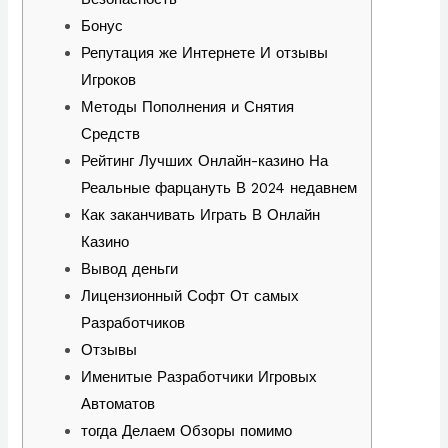
Бонус
Репутация же Интернете И отзывы
Игроков
Методы Пополнения и Снятия
Средств
Рейтинг Лучших Онлайн-казино На
Реальные фарцануть В 2024 недавнем
Как заканчивать Играть В Онлайн
Казино
Вывод деньги
Лицензионный Софт От самых
Разработчиков
Отзывы
Именитые Разработчики Игровых
Автоматов
тогда Делаем Обзоры помимо