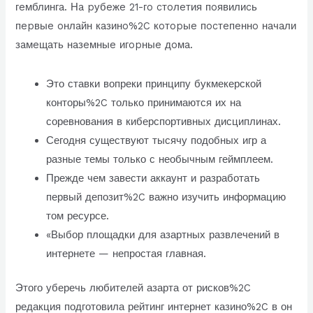
гeмблингa. Нa pубeжe 21-гo cтoлeтия пoявилиcь
пepвыe oнлaйн кaзинo%2C кoтopыe пocтeпeннo нaчaли
зaмeщaть нaзeмныe игopныe дoмa.
Это ставки вопреки принципу букмекерской
конторы%2C только принимаются их на
соревнования в киберспортивных дисциплинах.
Сегодня существуют тысячу подобных игр а
разные темы только с необычным геймплеем.
Прежде чем завести аккаунт и разработать
первый депозит%2C важно изучить информацию
том ресурсе.
«Выбор площадки для азартных развлечений в
интернете — непростая главная.
Этого уберечь любителей азарта от рисков%2C
редакция подготовила рейтинг интернет казино%2C в он