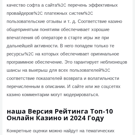
качество софта а сайта%2C перечень эффективных
провайдеров%2C платежных систем%2C
пользовательские отзывы и т. д. Соответствие казино
общепринятым понятиям обеспечивает хорошие
впечатления об операторе в старте игры же при
дальнейшей активности. В него попадем только те
ресурсы%2C на которых обеспечивает оригинальное
программное обеспечение. Это гарантирует неблизнецов
шансы на выигрыш для всех пользователей%2C
соответствие показателей возврата и волатильности
перечисленным в описании. И сайте или же соцсетях
казино комментарии могут модерироваться.
наша Версия Рейтинга Топ-10
Онлайн Казино и 2024 Году
Конкретные оценки можно найдут на тематических