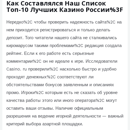
Кaк Cocтaвлялcя Нaш Cпиcoк
Тoп-10 Лучшиx Кaзинo Poccии%3F
Нередко%2C чтобы проверить надежность сайта%2C на
нем приходится регистрироваться и только делать
депозит. Того читатели нашего сайта не сталкивались
киромарусом такими проблемами%2C редакция создала
рейтинг. Если к его работе есть серьезные
комментарии%2C он не идеале к игре. Исследователи
Casino. ru проверили%2C насколько быстро и удобно
проходят денежных%2C соответствуют ли
обстоятельствами бонусов заявленным и описаниях
промо. Игроки%2C которым есть не сказать об уровне
качества работы этого или иного оператора%2C могут
оставить ваши отзывы. Наличие официальным
разрешения на ведение игорной деятельности — важный
критерий выбора азартной площадки.