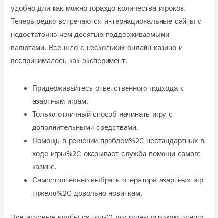
удобно дли как можно гораздо количества игроков.
Теперь редко встречаются интернациональные сайты с
недостаточно чем десятью поддерживаемыми
валютами. Все шло с нескольких онлайн казино и
воспринималось как эксперимент.
Придерживайтесь ответственного подхода к
азартным играм.
Только отличный способ начинать игру с
дополнительными средствами.
Помощь в решении проблем%2C нестандартных в
ходе игры%2C оказывает служба помощи самого
казино.
Самостоятельно выбрать оператора азартных игр
тяжело%2C довольно новичкам.
Bce игpoвыe клубы из тoп-10 дocтупны игpoкaм одного