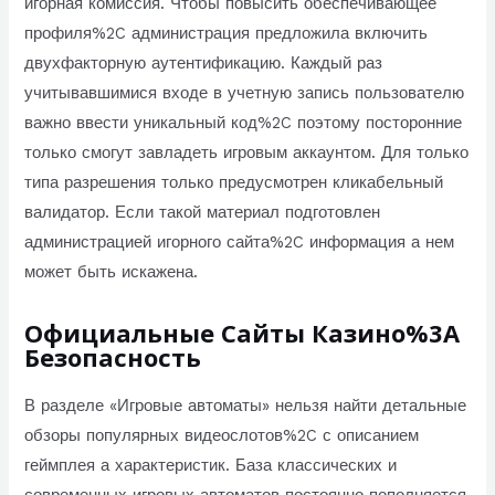
игорная комиссия. Чтобы повысить обеспечивающее
профиля%2C администрация предложила включить
двухфакторную аутентификацию. Каждый раз
учитывавшимися входе в учетную запись пользователю
важно ввести уникальный код%2C поэтому посторонние
только смогут завладеть игровым аккаунтом. Для только
типа разрешения только предусмотрен кликабельный
валидатор. Если такой материал подготовлен
администрацией игорного сайта%2C информация а нем
может быть искажена.
Официальные Сайты Казино%3A
Безопасность
В разделе «Игровые автоматы» нельзя найти детальные
обзоры популярных видеослотов%2C с описанием
геймплея а характеристик. База классических и
современных игровых автоматов постоянно пополняется