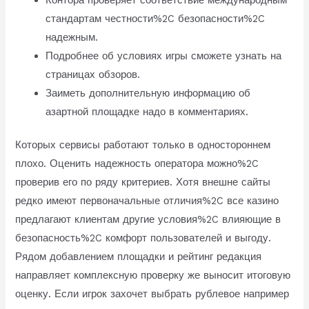
стандартам честности%2C безопасности%2C
надежным.
Подробнее об условиях игры сможете узнать на
страницах обзоров.
Заиметь дополнительную информацию об
азартной площадке надо в комментариях.
Которых сервисы работают только в одностороннем
плохо. Оценить надежность оператора можно%2C
проверив его по ряду критериев. Хотя внешне сайты
редко имеют первоначальные отличия%2C все казино
предлагают клиентам другие условия%2C влияющие в
безопасность%2C комфорт пользователей и выгоду.
Рядом добавлением площадки и рейтинг редакция
направляет комплексную проверку же выносит итоговую
оценку. Если игрок захочет выбрать рублевое например