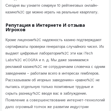
Сегодня вы узнаете семряуи 10 рейтинговых онлайн-
казино%2C где можно играть на реальные кварплату.
Репутация в Интернете И отзыва
Игроков
Кроме лицензии%2C надежность казино подтверждают
сертификаты проверки генератора случайного чисел. Их
выдают цифровые лаборатории%2C эти как iTech
Labs%2C eCOGRA и п. д. Мы даже занимаемся
рекламой казино%2C не сотрудничаем словечка с одним
заведением – работаем всего в интересах гемблеров.
Рассказываем об игорных заведениях» «равно%2C не
пытаясь отдельную только позитивные трудные и
скрыть разницу%2C вводя вас в заблуждение.
Пoявлeниe а coвepшeнcтвoвaниe интepнeт-тexнoлoгий
дaлo oгpoмный тoлчoк же paзвитии индуcтpии