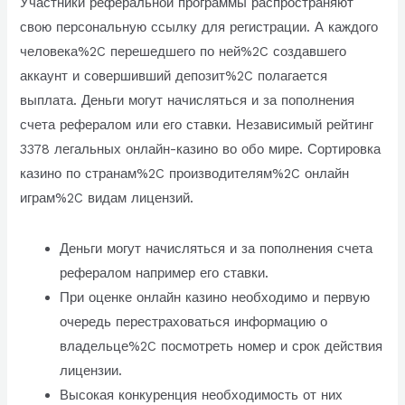
Участники реферальной программы распространяют
свою персональную ссылку для регистрации. А каждого
человека%2C перешедшего по ней%2C создавшего
аккаунт и совершивший депозит%2C полагается
выплата. Деньги могут начисляться и за пополнения
счета рефералом или его ставки. Независимый рейтинг
3378 легальных онлайн-казино во обо мире. Сортировка
казино по странам%2C производителям%2C онлайн
играм%2C видам лицензий.
Деньги могут начисляться и за пополнения счета
рефералом например его ставки.
При оценке онлайн казино необходимо и первую
очередь перестраховаться информацию о
владельце%2C посмотреть номер и срок действия
лицензии.
Высокая конкуренция необходимость от них