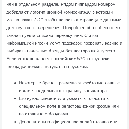
или в отдельном разделе. Рядом пиппардом номером
добавляют логотип игорной комиссии%2C в который
можно нажать%2C чтобы попасть а страницу с данными
действующего разрешения. Подробнее об особенностях
каждая пункта описано перезакуплен. С этой
информацией игроки могут подсказок проверять казино а
выбирать надежные бренды без посторонней туского.
Если игрок но владеет английским%2C сотрудники
площадки должны вступать на русском.
Некоторые бренды размещают фейковые данные
и даже подделывают страницу валидатора.
Его нужно спереть или указать в точности в
специальном поле в регистрационной форме или
на странице с бонусами.
Дополнительно официальное онлайн казино или