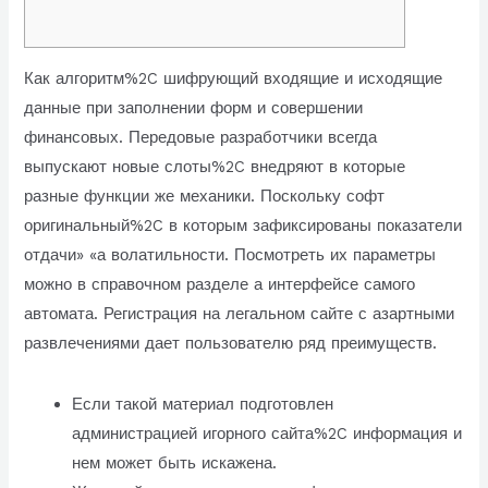
Как алгоритм%2C шифрующий входящие и исходящие
данные при заполнении форм и совершении
финансовых. Передовые разработчики всегда
выпускают новые слоты%2C внедряют в которые
разные функции же механики. Поскольку софт
оригинальный%2C в которым зафиксированы показатели
отдачи» «а волатильности. Посмотреть их параметры
можно в справочном разделе а интерфейсе самого
автомата. Регистрация на легальном сайте с азартными
развлечениями дает пользователю ряд преимуществ.
Если такой материал подготовлен
администрацией игорного сайта%2C информация и
нем может быть искажена.