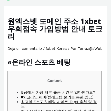
원엑스벳 도메인 주소 1xbet
우회접속 가입방법 안내 토크
리
Deja un comentario
/
1xbet Korea
/ Por
Terraz@sWeb
«온라인 스포츠 베팅
Content
Bet에서 가장 빠른 출금 시간은 얼마인가요?
#2 코리안 페이(텔레그램 문의를 통한 입금)
최고의 E스포츠 배팅 사이트 Top4 추천 및 정
보