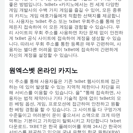
좋은 방법입니다. 1xBet» «카지노에서는 전 세계 다양한
게임 개발사의 수백 가지 게임을 즐길 수 있어, 모든 종류
의 카지노 게임 애호가들에게 적합한 선택지를 제공합니
다. 사용자는 1xBet 주소 또는 1xBet 우회주소를 통해 언
제든지 접속하여 이 모든 게임을 경험할 수 있습니다. 우
리 사이트의 우회 주소를 사용하면 차단 문제 없이 안전하
게 1xBet 공식 사이트에 접속하여 계정을 생성할 수 있습
니다. 따라서 우회 주소를 통한 등록은 매우 간편하며, 사
용자는 별다른 어려움 없이 1xBet에 접속하여 간편하게
자신의 계정을 설정할 수 있습니다.
원엑스벳 온라인 카지노
이 주소를 통해 사용자들은 기존 1xBet 웹사이트에 접근
하는 데 있어 발생할 수 있는 지역적 제한이나 차단을 피
해 서비스를 이용할 수 있습니다. 을” “통해 접속하면, 사
용자는 법적 제약이나 기타 기술적 장애 없이 1xBet의 모
든 베팅 옵션, 게임, 프로모션에 접근하며 안전하고 원활
한 베팅 경험을 할 수 있습니다. 그 사이트들 다 구멍가게
수준들이고 여러분이 운이 좋으셔서 소액으로 크게 따면
먹튀는 기본이고 가차없이 탈퇴시키고 차단합니다 1xbet
다운로드. 1XBET은 한국 플레이어를 위해 24시간 한국어
서비스를 제공하고 있으며 국내 은행의 한국 원화(KRW)