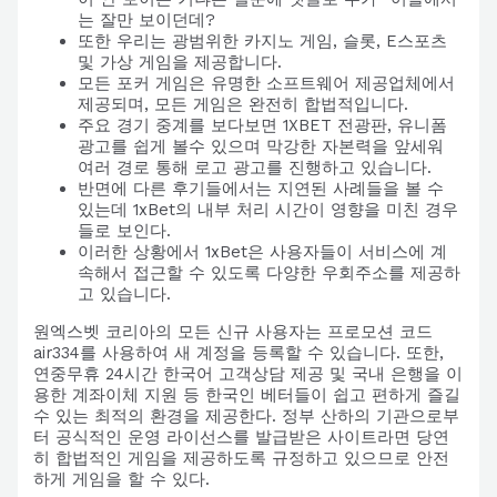
는 잘만 보이던데?
또한 우리는 광범위한 카지노 게임, 슬롯, E스포츠
및 가상 게임을 제공합니다.
모든 포커 게임은 유명한 소프트웨어 제공업체에서
제공되며, 모든 게임은 완전히 합법적입니다.
주요 경기 중계를 보다보면 1XBET 전광판, 유니폼
광고를 쉽게 볼수 있으며 막강한 자본력을 앞세워
여러 경로 통해 로고 광고를 진행하고 있습니다.
반면에 다른 후기들에서는 지연된 사례들을 볼 수
있는데 1xBet의 내부 처리 시간이 영향을 미친 경우
들로 보인다.
이러한 상황에서 1xBet은 사용자들이 서비스에 계
속해서 접근할 수 있도록 다양한 우회주소를 제공하
고 있습니다.
원엑스벳 코리아의 모든 신규 사용자는 프로모션 코드
air334를 사용하여 새 계정을 등록할 수 있습니다. 또한,
연중무휴 24시간 한국어 고객상담 제공 및 국내 은행을 이
용한 계좌이체 지원 등 한국인 베터들이 쉽고 편하게 즐길
수 있는 최적의 환경을 제공한다. 정부 산하의 기관으로부
터 공식적인 운영 라이선스를 발급받은 사이트라면 당연
히 합법적인 게임을 제공하도록 규정하고 있으므로 안전
하게 게임을 할 수 있다.