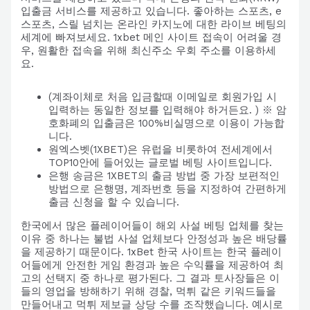
입출금 서비스를 제공하고 있습니다. 좋아하는 스포츠, e
스포츠, 스릴 넘치는 온라인 카지노에 대한 라이브 베팅의
세계에 빠져보세요. 1xbet 메인 사이트 접속이 어려울 경
우, 원활한 접속을 위해 최신주소 우회 주소를 이용하세
요.
(계좌이체로 처음 입금할때 이메일로 회원가입 시
입력하는 동일한 정보를 입력해야 하거든요. ) ※ 암
호화폐의 입출금은 100%비실명으로 이용이 가능합
니다.
원엑스벳(1XBET)은 유럽을 비롯하여 전세계에서
TOP10안에 들어있는 글로벌 베팅 사이트입니다.
은행 송금은 1XBET의 출금 방법 중 가장 보편적인
방법으로 은행명, 계좌번호 등을 지정하여 간편하게
출금 신청을 할 수 있습니다.
한국에서 많은 플레이어들이 해외 사설 베팅 업체를 찾는
이유 중 하나는 불법 사설 업체보다 안정성과 높은 배당률
을 제공하기 때문이다. 1xBet 한국 사이트는 한국 플레이
어들에게 안전한 게임 환경과 높은 수익률을 제공하여 최
고의 선택지 중 하나로 평가된다. 그 결과 토사장들은 이
들의 영업을 방해하기 위해 경찰, 먹튀 같은 키워드들을
만들어내고 먹튀 제보글 상당 수를 조작했습니다. 예시로