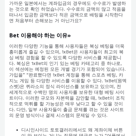
가까운 일본에서는 계좌입금의 경우에도 수수료가 발생하
는 것으로 확인 하었습니다. 수수료의 금액의 많고 적음을
떠나서 입금한 금액보다 적은 금액으로 배팅을 시작한다
면 처음부터 손해보는 거 아닌가요?
Bet 이용해야 하는 이유»
이러한 다양한 기능을 통해 사용자들은 복싱 베팅을 더욱
흥미롭게 즐길 수 있으며, 1xBet은 사용자들이 최고의 복
싱 베팅 경험을 할 수 있도록 다양한 서비스를 제공합니
다. 복싱은 1xBet의 인기 있는 베팅 카테고리 중 하나로,
이 섹션에는 예정된 모든 개별 경기가 포함되어 있습니다.
가입을” “완료했다면 1xBet 계정을 통해 스포츠 베팅, 카
지노 게임 등 다양한 서비스를 이용할 수 있다. 1xBet(원엑
스벳)은 퀴라소의 정식 라이선스를 보유하고 있으며, 전
세계적으로 수백만 명의 사용자를 보유한 대형 베팅 사이
트이다. 이러한 규모와 자본력을 감안할 때, 1xBet이 조직
적으로 먹튀를 할 가능성은 매우 낮다고 할 수 있을 것이
다. 다만, 일부 사용자들이 출금 문제를 겪는 것은 사이트
의 운영 방식이나 결제 시스템의 문제일 수 있다.
디시인사이드 토토갤러리에서도 왜 계좌이체 버튼
이 안 보이는 거냐는 질문에 댓글로 누가 “어플에서