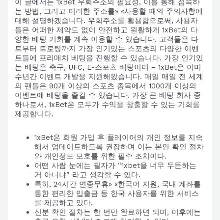
이 글에서는 1xBet 우회주소의 필요성, 이를 통해 접속하
는 방법, 그리고 이러한 주소를» «사용할 때의 주의사항에
대해 설명하겠습니다. 우회주소를 활용함으로써, 사용자
들은 어떠한 제약도 없이 안전하고 원활하게 1xBet의 다
양한 베팅 기회를 계속 이용할 수 있습니다. 고객들은 다
트부터 트로팅까지 가장 인기있는 스포츠의 다양한 이벤
트들에 프리매치 베팅을 진행할 수 있습니다. 가장 인기있
는 베팅은 축구, UFC, E-스포츠 베팅이며 – 1xBet은 이미
수년간 이벤트 개발을 지원해왔습니다. 매일 매일 전 세계
의 팬들은 90개 이상의 스포츠 종목에서 1000개 이상의
이벤트에 베팅을 즐길 수 있습니다. 가장 큰 베팅 회사 중
하나로서, 1xBet은 모두가 수익을 창출할 수 있는 기회를
제공합니다.
1xBet은 회원 가입 후 플레이어의 개인 정보를 지속
해서 업데이트하도록 권장하며 이는 본인 확인 절차
와 개인정보 보호를 위한 필수 조치이다.
어떤 사람 눈에는 필자가 “1xbet을 너무 두둔하는
거 아니냐” 라고 생각할 수 있다.
특히, 24시간 연중무휴» «한국어 지원, 국내 계좌를
통한 편리한 입출금 등 한국 사용자를 위한 서비스
를 제공하고 있다.
신분 확인 절차는 한 번만 완료하면 되며, 이후에는