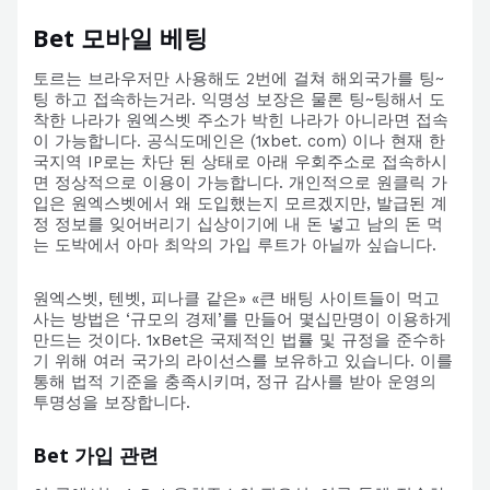
Bet 모바일 베팅
토르는 브라우저만 사용해도 2번에 걸쳐 해외국가를 팅~
팅 하고 접속하는거라. 익명성 보장은 물론 팅~팅해서 도
착한 나라가 원엑스벳 주소가 박힌 나라가 아니라면 접속
이 가능합니다. 공식도메인은 (1xbet. com) 이나 현재 한
국지역 IP로는 차단 된 상태로 아래 우회주소로 접속하시
면 정상적으로 이용이 가능합니다. 개인적으로 원클릭 가
입은 원엑스벳에서 왜 도입했는지 모르겠지만, 발급된 계
정 정보를 잊어버리기 십상이기에 내 돈 넣고 남의 돈 먹
는 도박에서 아마 최악의 가입 루트가 아닐까 싶습니다.
원엑스벳, 텐벳, 피나클 같은» «큰 배팅 사이트들이 먹고
사는 방법은 ‘규모의 경제’를 만들어 몇십만명이 이용하게
만드는 것이다. 1xBet은 국제적인 법률 및 규정을 준수하
기 위해 여러 국가의 라이선스를 보유하고 있습니다. 이를
통해 법적 기준을 충족시키며, 정규 감사를 받아 운영의
투명성을 보장합니다.
Bet 가입 관련