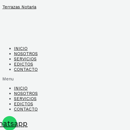
Ir
Terrazas Notaria
al
contenido
INICIO
NOSOTROS
SERVICIOS
EDICTOS
CONTACTO
Menu
INICIO
NOSOTROS
SERVICIOS
EDICTOS
CONTACTO
hatsapp