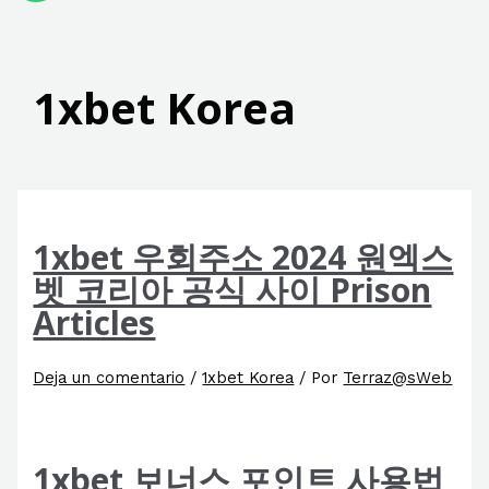
1xbet Korea
1xbet 우회주소 2024 원엑스
벳 코리아 공식 사이 Prison
Articles
Deja un comentario
/
1xbet Korea
/ Por
Terraz@sWeb
1xbet 보너스 포인트 사용법