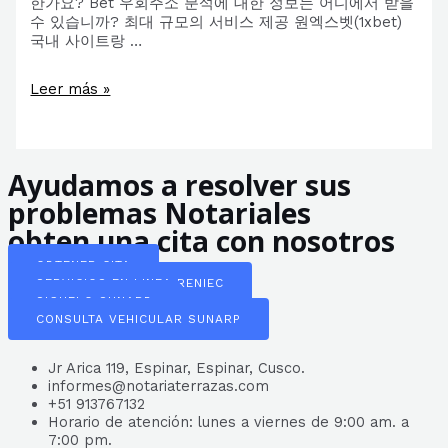
한가요? Bet 우회주소 분석에 대한 정보는 어디에서 받을
안
수 있습니까? 최대 규모의 서비스 제공 원엑스벳(1xbet)
내
국내 사이트랑 …
토
크
리
원
Leer más »
엑
스
벳
1xbet
Ayudamos a resolver sus
우
회
problemas Notariales
사
obten una cita con nosotros
이
트
OBTENER CITA
주
SERVICIOS EN LINEA RENIEC
소
SIGUELO SUNARP
공
CONSULTA VEHICULAR SUNARP
식
주
Jr Arica 119, Espinar, Espinar, Cusco.
소
informes@notariaterrazas.com
알
+51 913767132
려
Horario de atención: lunes a viernes de 9:00 am. a
드
7:00 pm.
립