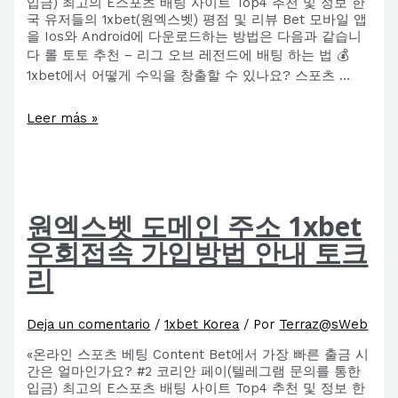
하
입금) 최고의 E스포츠 배팅 사이트 Top4 추천 및 정보 한
세
국 유저들의 1xbet(원엑스벳) 평점 및 리뷰 Bet 모바일 앱
요
을 Ios와 Android에 다운로드하는 방법은 다음과 같습니
1xbet-
다 롤 토토 추천 – 리그 오브 레전드에 배팅 하는 법 💰
공
1xbet에서 어떻게 수익을 창출할 수 있나요? 스포츠 …
식
베
원
팅
Leer más »
엑
사
스
이
벳
트-
도
온
메
라
원엑스벳 도메인 주소 1xbet
인
인
주
스
우회접속 가입방법 안내 토크
소
포
리
1xbet
츠
우
베
회
팅
접
및
Deja un comentario
/
1xbet Korea
/ Por
Terraz@sWeb
속
라
가
이
«온라인 스포츠 베팅 Content Bet에서 가장 빠른 출금 시
입
브
간은 얼마인가요? #2 코리안 페이(텔레그램 문의를 통한
방
카
입금) 최고의 E스포츠 배팅 사이트 Top4 추천 및 정보 한