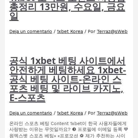
총정리 13만원, 수요일, 금요
일
Deja un comentario
/
1xbet Korea
/ Por
Terraz@sWeb
공식 1xbet 베팅 사이트에서
안전하게 베팅하세요 1xbet-
공식 베팅 사이트-온라인 스
포츠 베팅 및 라이브 카지노,
E-스포츠
Deja un comentario
/
1xbet Korea
/ Por
Terraz@sWeb
온라인 스포츠 베팅 Content 1xbet이 한국 사용자들에게
사랑받는 이유는 무엇일까요? ❸ 프로필에 이메일 등록 💙
원엑스벳 스포츠 베팅» «프로모션 ⚽ 제가 추천하는 사이