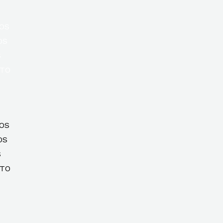
OS
OS
S
TO
OS
OS
S
TO