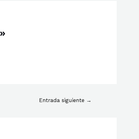
l»
Entrada siguiente
→