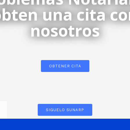
bten una cita co
nosotros
OBTENER CITA
SIGUELO SUNARP