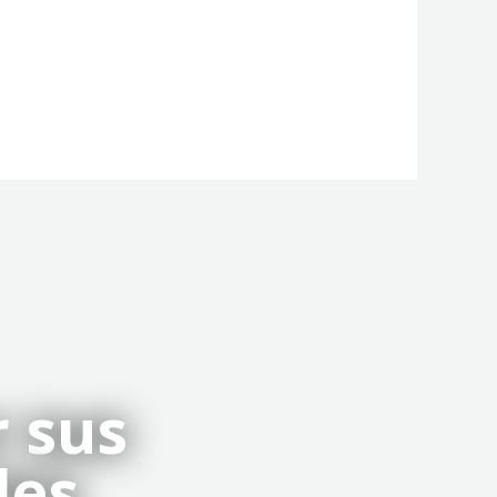
 sus
les