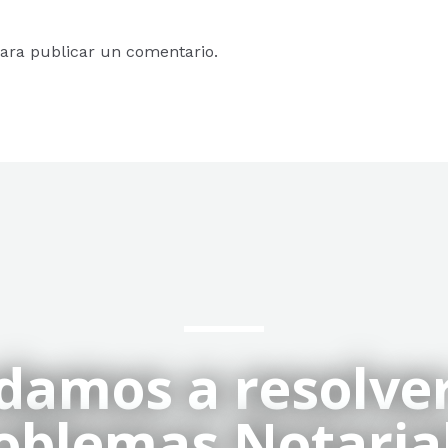
ara publicar un comentario.
damos a resolver
oblemas Notaria