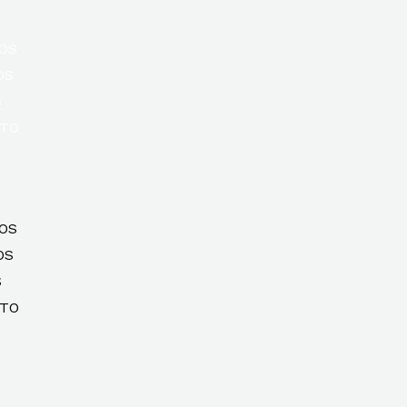
OS
OS
S
TO
OS
OS
S
TO