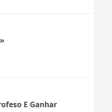
l»
rofeso E Ganhar