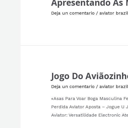
Apresentando As M
Deja un comentario
/
aviator brazil
Jogo Do Aviãozinh
Deja un comentario
/
aviator brazil
«Asas Para Voar Boga Masculina Fe
Perdida Aviator Aposta – Jogue U 
Aviator: Versatilidade Electronic