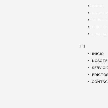
INICIO
NOSOTR
SERVICI
EDICTO
CONTAC
INICIO
NOSOTR
SERVICI
EDICTO
CONTAC