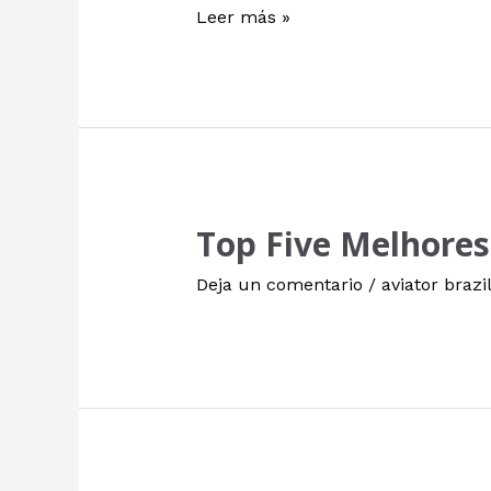
Leer más »
Top Five Melhores
Deja un comentario
/
aviator brazil