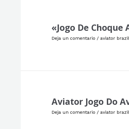
«Jogo De Choque A
Deja un comentario
/
aviator brazil
Aviator Jogo Do A
Deja un comentario
/
aviator brazil