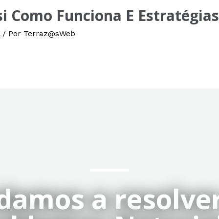
si Como Funciona E Estratégia
/ Por
Terraz@sWeb
damos a resolver