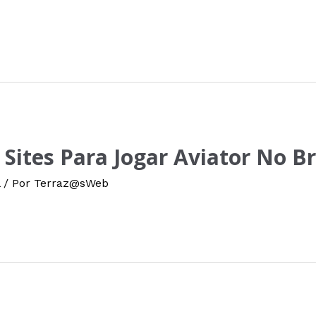
 Sites Para Jogar Aviator No B
/ Por
Terraz@sWeb