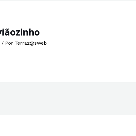
viãozinho
/ Por
Terraz@sWeb