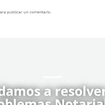
ara publicar un comentario.
damos a resolver
oblemas Notaria