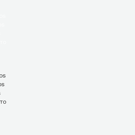
OS
OS
S
TO
OS
OS
S
TO