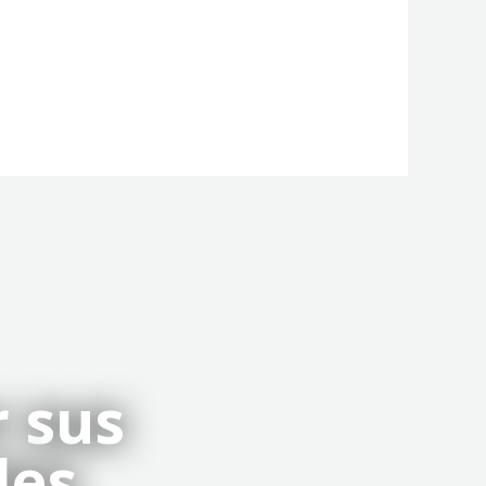
 sus
les