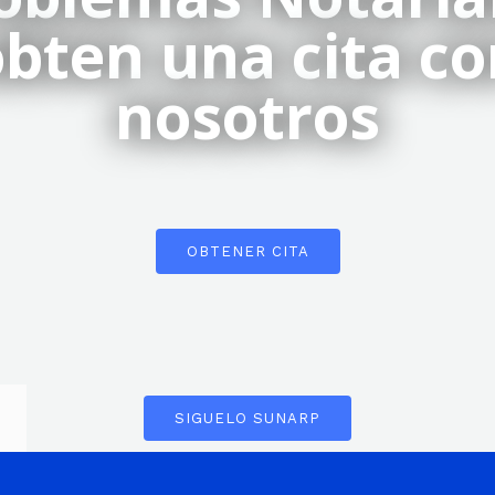
bten una cita co
nosotros
OBTENER CITA
SIGUELO SUNARP