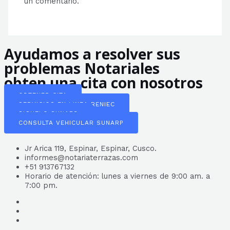
un comentario.
Ayudamos a resolver sus
problemas Notariales
obten una cita con nosotros
OBTENER CITA
SERVICIOS EN LINEA RENIEC
SIGUELO SUNARP
CONSULTA VEHICULAR SUNARP
Jr Arica 119, Espinar, Espinar, Cusco.
informes@notariaterrazas.com
+51 913767132
Horario de atención: lunes a viernes de 9:00 am. a
7:00 pm.