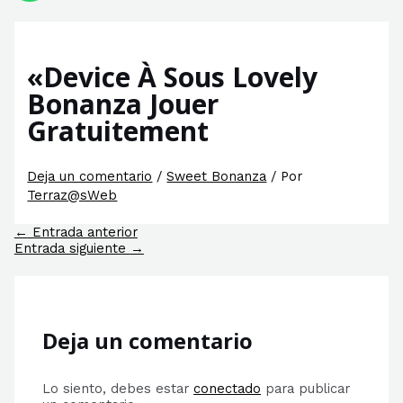
«Device À Sous Lovely
Bonanza Jouer
Gratuitement
Deja un comentario
/
Sweet Bonanza
/ Por
Terraz@sWeb
Navegación
←
Entrada anterior
de
Entrada siguiente
→
entradas
Deja un comentario
Lo siento, debes estar
conectado
para publicar