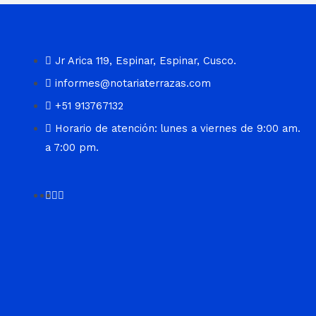
Jr Arica 119, Espinar, Espinar, Cusco.
informes@notariaterrazas.com
+51 913767132
Horario de atención: lunes a viernes de 9:00 am.
a 7:00 pm.