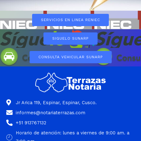
SERVICIOS EN LINEA RENIEC
SIGUELO SUNARP
CONSULTA VEHICULAR SUNARP
Jr Arica 119, Espinar, Espinar, Cusco.
informes@notariaterrazas.com
+51 913767132
Horario de atención: lunes a viernes de 9:00 am. a